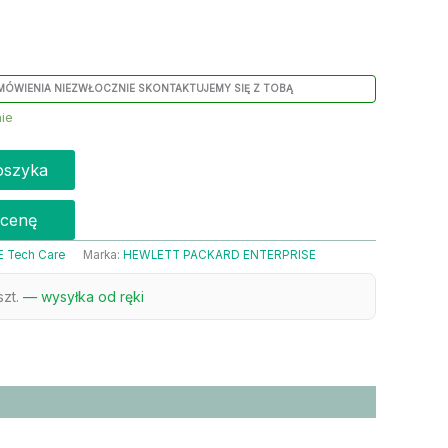
MÓWIENIA NIEZWŁOCZNIE SKONTAKTUJEMY SIĘ Z TOBĄ
ie
oszyka
 cenę
 Tech Care
Marka:
HEWLETT PACKARD ENTERPRISE
szt.
— wysyłka od ręki