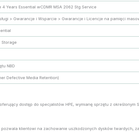
 4 Years Essential wCDMR MSA 2062 Stg Service
sługi > Gwarancje i Wsparcie > Gwarancje i Licencje na pamięci mas
ential
 Storage
ętu NBD
r Defective Media Retention)
oferujący dostęp do specjalistów HPE, wymianę sprzętu z określonym S
a pozwala klientowi na zachowanie uszkodzonych dysków twardych, zami