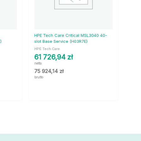
HPE Tech Care Critical MSL3040 40-
)
slot Base Service (H03R7E)
HPE Tech Care
61 726,94
zł
netto
75 924,14
zł
brutto