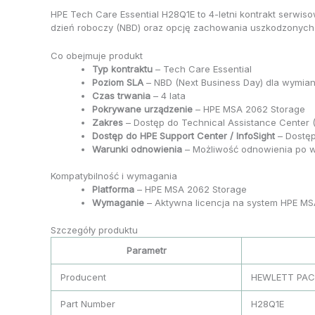
HPE Tech Care Essential H28Q1E to 4-letni kontrakt serw
dzień roboczy (NBD) oraz opcję zachowania uszkodzonych 
Co obejmuje produkt
Typ kontraktu
– Tech Care Essential
Poziom SLA
– NBD (Next Business Day) dla wymian
Czas trwania
– 4 lata
Pokrywane urządzenie
– HPE MSA 2062 Storage
Zakres
– Dostęp do Technical Assistance Center
Dostęp do HPE Support Center / InfoSight
– Dostęp
Warunki odnowienia
– Możliwość odnowienia po w
Kompatybilność i wymagania
Platforma
– HPE MSA 2062 Storage
Wymaganie
– Aktywna licencja na system HPE MS
Szczegóły produktu
Parametr
Producent
HEWLETT PAC
Part Number
H28Q1E