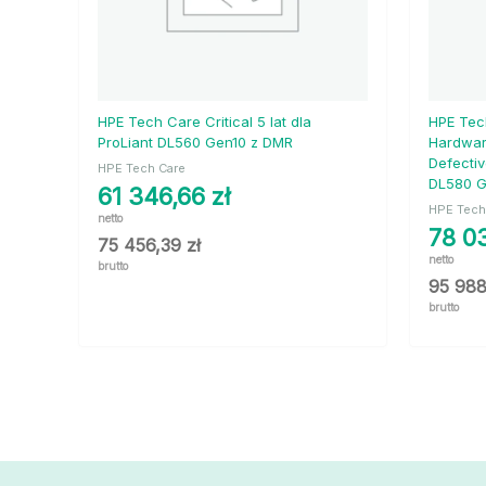
HPE Tech Care Critical 5 lat dla
HPE Tech
ProLiant DL560 Gen10 z DMR
Hardwar
Defectiv
HPE Tech Care
DL580 
61 346,66
zł
HPE Tech
netto
78 0
75 456,39
zł
netto
brutto
95 98
brutto