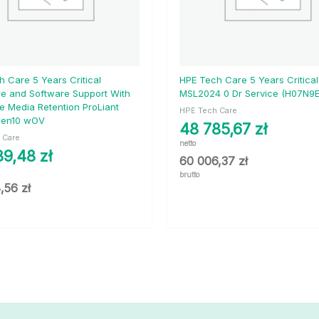
 Care 5 Years Critical
HPE Tech Care 5 Years Critical
e and Software Support With
MSL2024 0 Dr Service (H07N9E
e Media Retention ProLiant
HPE Tech Care
Gen10 wOV
48 785,67
zł
 Care
netto
39,48
zł
60 006,37
zł
brutto
8,56
zł