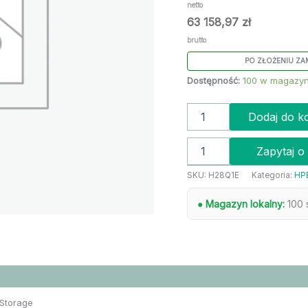
netto
63 158,97
zł
brutto
PO ZŁOŻENIU ZA
Dostępność:
100 w magazyn
Dodaj do k
Zapytaj o
SKU:
H28Q1E
Kategoria:
HPE
● Magazyn lokalny:
100 
 Storage