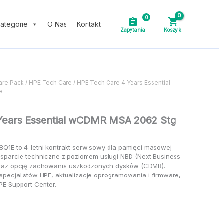
cenę
0
ategorie
O Nas
Kontakt
are Pack
/
HPE Tech Care
/ HPE Tech Care 4 Years Essential
e
Years Essential wCDMR MSA 2062 Stg
8Q1E to 4-letni kontrakt serwisowy dla pamięci masowej
parcie techniczne z poziomem usługi NBD (Next Business
oraz opcję zachowania uszkodzonych dysków (CDMR).
specjalistów HPE, aktualizacje oprogramowania i firmware,
PE Support Center.