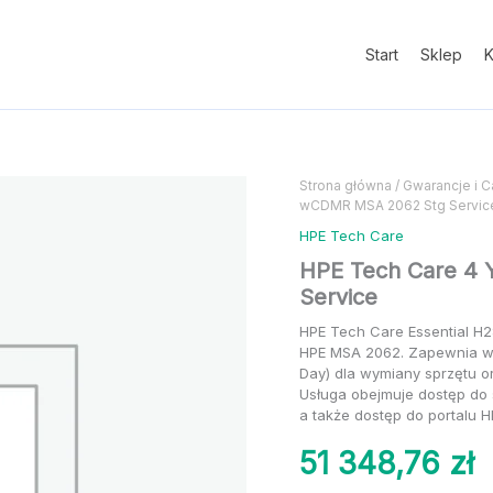
4
Years
Essential
Start
Sklep
K
wCDMR
MSA
2062
Stg
Service
ilość
ilość
Strona główna
/
Gwarancje i C
wCDMR MSA 2062 Stg Servic
HPE
HPE
Tech
Tech
HPE Tech Care
Care
Care
HPE Tech Care 4 
4
4
Service
Years
Years
Essential
Essential
HPE Tech Care Essential H2
wCDMR
wCDMR
HPE MSA 2062. Zapewnia ws
MSA
MSA
Day) dla wymiany sprzętu 
2062
2062
Usługa obejmuje dostęp do 
Stg
Stg
a także dostęp do portalu H
Service
Service
51 348,76
zł