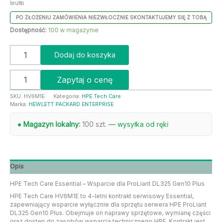
brutto
PO ZŁOŻENIU ZAMÓWIENIA NIEZWŁOCZNIE SKONTAKTUJEMY SIĘ Z TOBĄ
Dostępność:
100 w magazynie
Dodaj do koszyka
Zapytaj o cenę
SKU:
HV6M1E
Kategoria:
HPE Tech Care
Marka:
HEWLETT PACKARD ENTERPRISE
● Magazyn lokalny:
100 szt.
— wysyłka od ręki
Opis
HPE Tech Care Essential – Wsparcie dla ProLiant DL325 Gen10 Plus
HPE Tech Care HV6M1E to 4-letni kontrakt serwisowy Essential,
zapewniający wsparcie wyłącznie dla sprzętu serwera HPE ProLiant
DL325 Gen10 Plus. Obejmuje on naprawy sprzętowe, wymianę części
oraz dostęp do zasobów wsparcia technicznego HPE. Kontrakt jest