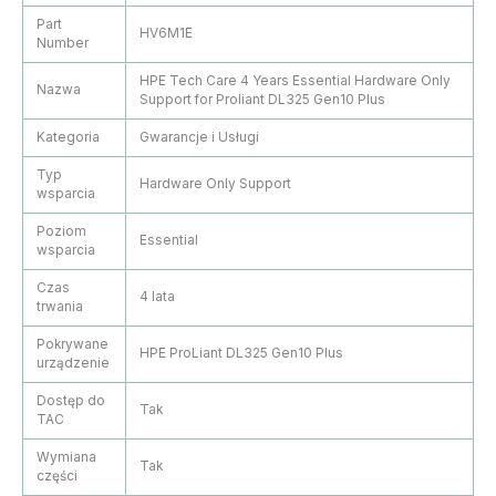
Part
HV6M1E
Number
HPE Tech Care 4 Years Essential Hardware Only
Nazwa
Support for Proliant DL325 Gen10 Plus
Kategoria
Gwarancje i Usługi
Typ
Hardware Only Support
wsparcia
Poziom
Essential
wsparcia
Czas
4 lata
trwania
Pokrywane
HPE ProLiant DL325 Gen10 Plus
urządzenie
Dostęp do
Tak
TAC
Wymiana
Tak
części