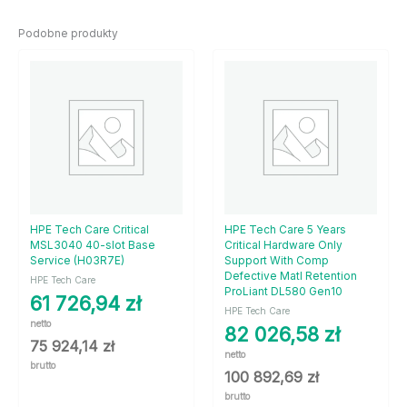
Podobne produkty
HPE Tech Care Critical
HPE Tech Care 5 Years
MSL3040 40-slot Base
Critical Hardware Only
Service (H03R7E)
Support With Comp
Defective Matl Retention
HPE Tech Care
ProLiant DL580 Gen10
61 726,94
zł
HPE Tech Care
netto
82 026,58
zł
75 924,14
zł
netto
brutto
100 892,69
zł
brutto