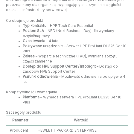
przeznaczony dla organizacji wymagających utrzymania ciągłości
działania infrastruktury serwerowej.
Co obejmuje produkt
Typ kontraktu
– HPE Tech Care Essential
Poziom SLA
– NBD (Next Business Day) dla wymiany
części/naprawy
Czas trwania
– 4 lata
Pokrywane urządzenie
– Serwer HPE ProLiant DL325 Gen10
Plus
Zakres
– Wsparcie techniczne (TAC), wymiana sprzętu,
części zamienne
Dostęp do HPE Support Center / InfoSight
– Dostęp do
zasobów HPE Support Center
Warunki odnowienia
– Możliwość odnowienia po upływie 4
lat
Kompatybilność i wymagania
Platforma
– Wymaga serwera HPE ProLiant DL325 Gen10
Plus
Szczegóły produktu
Parametr
Wartość
Producent
HEWLETT PACKARD ENTERPRISE