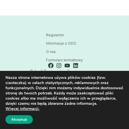
Regulamin
Informacje o ODO
O nas
Formularz kontaktowy
Polsoft Engineering Sp. z o.o.
Nasza strona internetowa używa plików cookies (tzw.
ul. 73 Pułku Piechoty 1, 40-467 Katowice
ciasteczka) w celach statystycznych, reklamowych oraz
Skontaktuj się z nami:
funkcjonalnych. Dzięki nim możemy indywidualnie dostosować
32 209 80 39
stronę do twoich potrzeb. Każdy może zaakceptować pliki
cookies albo ma możliwość wyłączenia ich w przeglądarce,
E-mail:
dzięki czemu nie będą zbierane żadne informacje.
HPE@POLSOFT.PL
Więcej informacji.
Akceptuję
Wszystkie prawa zastrzeżone © 2026 Polsoft Engineering Sp. z o.o.