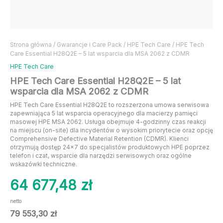
Strona główna
/
Gwarancje i Care Pack
/
HPE Tech Care
/ HPE Tech
Care Essential H28Q2E – 5 lat wsparcia dla MSA 2062 z CDMR
HPE Tech Care
HPE Tech Care Essential H28Q2E – 5 lat
wsparcia dla MSA 2062 z CDMR
HPE Tech Care Essential H28Q2E to rozszerzona umowa serwisowa
zapewniająca 5 lat wsparcia operacyjnego dla macierzy pamięci
masowej HPE MSA 2062. Usługa obejmuje 4-godzinny czas reakcji
na miejscu (on-site) dla incydentów o wysokim priorytecie oraz opcję
Comprehensive Defective Material Retention (CDMR). Klienci
otrzymują dostęp 24×7 do specjalistów produktowych HPE poprzez
telefon i czat, wsparcie dla narzędzi serwisowych oraz ogólne
wskazówki techniczne.
64 677,48
zł
netto
79 553,30
zł