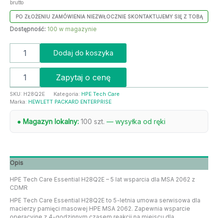
brutto
PO ZŁOŻENIU ZAMÓWIENIA NIEZWŁOCZNIE SKONTAKTUJEMY SIĘ Z TOBĄ
Dostępność:
100 w magazynie
Dodaj do koszyka
Zapytaj o cenę
SKU:
H28Q2E
Kategoria:
HPE Tech Care
Marka:
HEWLETT PACKARD ENTERPRISE
● Magazyn lokalny:
100 szt.
— wysyłka od ręki
Opis
HPE Tech Care Essential H28Q2E – 5 lat wsparcia dla MSA 2062 z
CDMR
HPE Tech Care Essential H28Q2E to 5-letnia umowa serwisowa dla
macierzy pamięci masowej HPE MSA 2062. Zapewnia wsparcie
operacyjne z 4-godzinnym czasem reakcji na miejscu dla