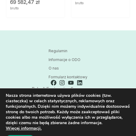
69 582,47
zł
brutto
brutto
Regulamin
Informacje o ODO
O nas
Formularz kontaktowy
Polsoft Engineering Sp. z o.o.
Nasza strona internetowa używa plików cookies (tzw.
ul. 73 Pułku Piechoty 1, 40-467 Katowice
ciasteczka) w celach statystycznych, reklamowych oraz
Skontaktuj się z nami:
funkcjonalnych. Dzięki nim możemy indywidualnie dostosować
32 209 80 39
stronę do twoich potrzeb. Każdy może zaakceptować pliki
cookies albo ma możliwość wyłączenia ich w przeglądarce,
E-mail:
dzięki czemu nie będą zbierane żadne informacje.
HPE@POLSOFT.PL
Więcej informacji.