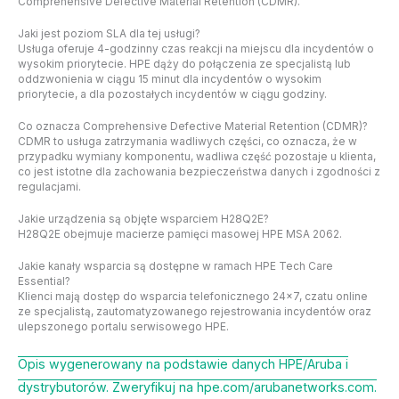
Comprehensive Defective Material Retention (CDMR).
Jaki jest poziom SLA dla tej usługi?
Usługa oferuje 4-godzinny czas reakcji na miejscu dla incydentów o
wysokim priorytecie. HPE dąży do połączenia ze specjalistą lub
oddzwonienia w ciągu 15 minut dla incydentów o wysokim
priorytecie, a dla pozostałych incydentów w ciągu godziny.
Co oznacza Comprehensive Defective Material Retention (CDMR)?
CDMR to usługa zatrzymania wadliwych części, co oznacza, że w
przypadku wymiany komponentu, wadliwa część pozostaje u klienta,
co jest istotne dla zachowania bezpieczeństwa danych i zgodności z
regulacjami.
Jakie urządzenia są objęte wsparciem H28Q2E?
H28Q2E obejmuje macierze pamięci masowej HPE MSA 2062.
Jakie kanały wsparcia są dostępne w ramach HPE Tech Care
Essential?
Klienci mają dostęp do wsparcia telefonicznego 24×7, czatu online
ze specjalistą, zautomatyzowanego rejestrowania incydentów oraz
ulepszonego portalu serwisowego HPE.
Opis wygenerowany na podstawie danych HPE/Aruba i
dystrybutorów. Zweryfikuj na hpe.com/arubanetworks.com.