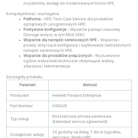
incydentów, dostęp do moderowanych forów HPE.
Kompatybilność i wymagania
Platforma
– HPE Tech Care Service dla produktów
sprzętowych i programowych HPE.
Pokrywane konfiguracje
– Macierze pamięci masowej
(Storage arrays), w tym MSA 2062.
Wsparcie dla narzędzi serwisowych HPE
– Wsparcie i
porady dotyczące konfiguracji i użytkowania zastrzeżonych
narzędzi serwisowych HPE.
Wsparcie dla produktów połączonych
– Rozszerzone
ogólne wskazówki techniczne obejmujące analizy,
zdarzenia i rekomendacje.
Szczegóły produktu
Parametr
Wartość
Producent
Hewlett Packard Enterprise
Part Number
H28Q2E
Rozszerzona umowa serwisowa
Typ usługi
(Extended service agreement)
24 godziny na dobę, 7 dni w tygodniu,
Dostępność usługi
włączając święta HPE