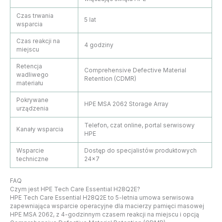
Czas trwania
5 lat
wsparcia
Czas reakcji na
4 godziny
miejscu
Retencja
Comprehensive Defective Material
wadliwego
Retention (CDMR)
materiału
Pokrywane
HPE MSA 2062 Storage Array
urządzenia
Telefon, czat online, portal serwisowy
Kanały wsparcia
HPE
Wsparcie
Dostęp do specjalistów produktowych
techniczne
24×7
FAQ
Czym jest HPE Tech Care Essential H28Q2E?
HPE Tech Care Essential H28Q2E to 5-letnia umowa serwisowa
zapewniająca wsparcie operacyjne dla macierzy pamięci masowej
HPE MSA 2062, z 4-godzinnym czasem reakcji na miejscu i opcją