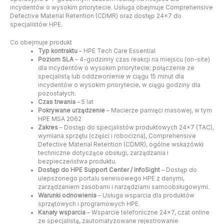
incydentów o wysokim priorytecie. Usługa obejmuje Comprehensive
Defective Material Retention (CDMR) oraz dostęp 24×7 do
specjalistów HPE.
Co obejmuje produkt
Typ kontraktu
– HPE Tech Care Essential
Poziom SLA
– 4-godzinny czas reakcji na miejscu (on-site)
dla incydentów o wysokim priorytecie; połączenie ze
specjalistą lub oddzwonienie w ciągu 15 minut dla
incydentów o wysokim priorytecie, w ciągu godziny dla
pozostałych.
Czas trwania
– 5 lat
Pokrywane urządzenie
– Macierze pamięci masowej, w tym
HPE MSA 2062
Zakres
– Dostęp do specjalistów produktowych 24×7 (TAC),
wymiana sprzętu (części i robocizna), Comprehensive
Defective Material Retention (CDMR), ogólne wskazówki
techniczne dotyczące obsługi, zarządzania i
bezpieczeństwa produktu.
Dostęp do HPE Support Center / InfoSight
– Dostęp do
ulepszonego portalu serwisowego HPE z danymi,
zarządzaniem zasobami i narzędziami samoobsługowymi.
Warunki odnowienia
– Usługa wsparcia dla produktów
sprzętowych i programowych HPE.
Kanały wsparcia
– Wsparcie telefoniczne 24×7, czat online
ze specjalistą, zautomatyzowane rejestrowanie