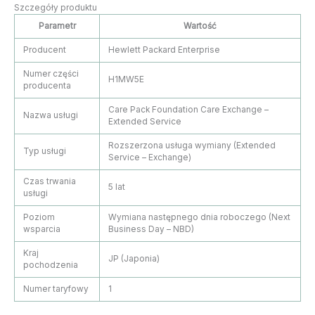
Szczegóły produktu
Parametr
Wartość
Producent
Hewlett Packard Enterprise
Numer części
H1MW5E
producenta
Care Pack Foundation Care Exchange –
Nazwa usługi
Extended Service
Rozszerzona usługa wymiany (Extended
Typ usługi
Service – Exchange)
Czas trwania
5 lat
usługi
Poziom
Wymiana następnego dnia roboczego (Next
wsparcia
Business Day – NBD)
Kraj
JP (Japonia)
pochodzenia
Numer taryfowy
1