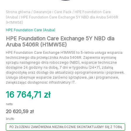
Strona główna
/
Gwarancje i Care Pack
/
HPE Foundation Care
(Aruba)
/ HPE Foundation Care Exchange 5Y NBD dla Aruba 5406R
(H1MW5E)
HPE Foundation Care (Aruba)
HPE Foundation Care Exchange 5Y NBD dla
Aruba 5406R (H1MW5E)
HPE Foundation Care Exchange H1MW5E to 5-letnia usługa wsparcia
technicznego dla przełącznika Aruba 5406R. Zapewnia wymianę
sprzętu następnego dnia roboczego (NBD), wsparcie techniczne
dostępne 24 godziny na dobę, 7 dni w tygodniu (24×7), zdalną
diagnostykę oraz dostęp do aktualizacji oprogramowania i poprawek.
Usługa obejmuje wsparcie zarówno sprzętowe, jak i programowe,
zwiększając dostępność infrastruktury IT.
16 764,71
zł
netto
20 620,59
zł
brutto
PO ZŁOŻENIU ZAMÓWIENIA NIEZWŁOCZNIE SKONTAKTUJEMY SIĘ Z TOBĄ