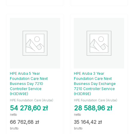
HPE Aruba 5 Year
HPE Aruba 3 Year
Foundation Care Next
Foundation Care Next
Business Day 7210
Business Day Exchange
Controller Service
7210 Controller Service
(H3DW9E)
(H3DR9E)
HPE Foundation Care (Aruba)
HPE Foundation Care (Aruba)
54 278,60
zł
28 588,96
zł
netto
netto
66 762,68
zł
35 164,42
zł
brutto
brutto