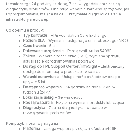
technicznego 24 godziny na dobę, 7 dni w tygodniu oraz zdalną
diagnostykę problemów. Obejmuje wsparcie zarówno sprzętowe, jak
i oprogramowania, mające na celu utrzymanie ciągłości działania
infrastruktury sieciowej.
Co obejmuje produkt
Typ kontraktu
– HPE Foundation Care Exchange
Poziom SLA
– Wymiana następnego dnia roboczego (NBD)
Czas trwania
– 5 lat
Pokrywane urządzenie
– Przełącznik Aruba 5406R
Zakres
– Wsparcie techniczne (TAC), wymiana sprzętu,
aktualizacje oprogramowania i poprawki
Dostęp do HPE Support Center / InfoSight
– Elektroniczny
dostęp do informacji o produkcie i wsparciu
Warunki odnowienia
– Usługa może być odnowiona po
upływie 5 lat
Dostępność wsparcia
– 24 godziny na dobę, 7 dni w
tygodniu (24×7)
Lokalizacja usługi
– Serwis depot
Rodzaj wsparcia
– Fizyczna wymiana produktu lub części
Diagnostyka
– Zdalna diagnostyka i wsparcie w
rozwiązywaniu problemów
Kompatybilność i wymagania
Platforma
– Usługa wspiera przełącznik Aruba 5406R