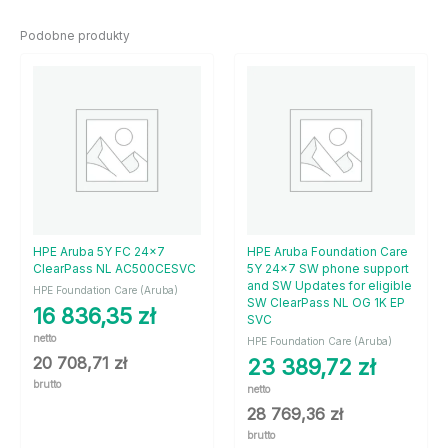
Podobne produkty
HPE Aruba 5Y FC 24×7
HPE Aruba Foundation Care
ClearPass NL AC500CESVC
5Y 24×7 SW phone support
and SW Updates for eligible
HPE Foundation Care (Aruba)
SW ClearPass NL OG 1K EP
16 836,35
zł
SVC
netto
HPE Foundation Care (Aruba)
20 708,71
zł
23 389,72
zł
brutto
netto
28 769,36
zł
brutto