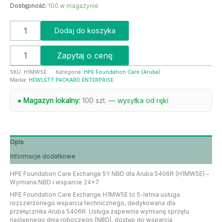
Dostępność:
100 w magazynie
Dodaj do koszyka
Zapytaj o cenę
SKU:
H1MW5E
Kategoria:
HPE Foundation Care (Aruba)
Marka:
HEWLETT PACKARD ENTERPRISE
● Magazyn lokalny:
100 szt.
— wysyłka od ręki
Opis
Informacje dodatkowe
HPE Foundation Care Exchange 5Y NBD dla Aruba 5406R (H1MW5E) –
Wymiana NBD i wsparcie 24×7
HPE Foundation Care Exchange H1MW5E to 5-letnia usługa
rozszerzonego wsparcia technicznego, dedykowana dla
przełącznika Aruba 5406R. Usługa zapewnia wymianę sprzętu
następnego dnia roboczego (NBD), dostęp do wsparcia