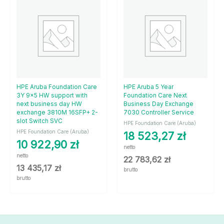
HPE Aruba Foundation Care
HPE Aruba 5 Year
3Y 9×5 HW support with
Foundation Care Next
next business day HW
Business Day Exchange
exchange 3810M 16SFP+ 2-
7030 Controller Service
slot Switch SVC
HPE Foundation Care (Aruba)
HPE Foundation Care (Aruba)
18 523,27
zł
10 922,90
zł
netto
netto
22 783,62
zł
13 435,17
zł
brutto
brutto