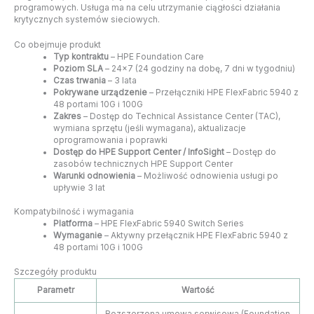
programowych. Usługa ma na celu utrzymanie ciągłości działania
krytycznych systemów sieciowych.
Co obejmuje produkt
Typ kontraktu
– HPE Foundation Care
Poziom SLA
– 24×7 (24 godziny na dobę, 7 dni w tygodniu)
Czas trwania
– 3 lata
Pokrywane urządzenie
– Przełączniki HPE FlexFabric 5940 z
48 portami 10G i 100G
Zakres
– Dostęp do Technical Assistance Center (TAC),
wymiana sprzętu (jeśli wymagana), aktualizacje
oprogramowania i poprawki
Dostęp do HPE Support Center / InfoSight
– Dostęp do
zasobów technicznych HPE Support Center
Warunki odnowienia
– Możliwość odnowienia usługi po
upływie 3 lat
Kompatybilność i wymagania
Platforma
– HPE FlexFabric 5940 Switch Series
Wymaganie
– Aktywny przełącznik HPE FlexFabric 5940 z
48 portami 10G i 100G
Szczegóły produktu
Parametr
Wartość