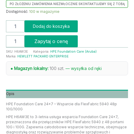
PO ZŁOŻENIU ZAMÓWIENIA NIEZWŁOCZNIE SKONTAKTUJEMY SIĘ Z TOBĄ
Dostępność:
100 w magazynie
Dodaj do koszyka
Zapytaj o cenę
SKU:
H6AW3E
Kategoria:
HPE Foundation Care (Aruba)
Marka:
HEWLETT PACKARD ENTERPRISE
● Magazyn lokalny:
100 szt.
— wysyłka od ręki
Opis
HPE Foundation Care 24×7 – Wsparcie dla FlexFabric 5940 48p
10G/100G
HPE H6AW3E to 3-letnia usługa wsparcia Foundation Care 24×7,
przeznaczona dla przełączników HPE FlexFabric 5940 z 48 portami
10G i 100G. Zapewnia całodobowe wsparcie techniczne, obejmujące
diagnostykę oraz rozwiązywanie problemów sprzętowych i