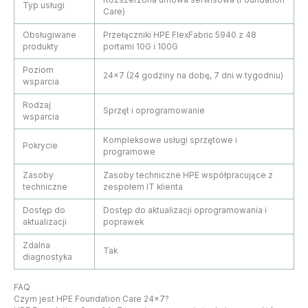
Rozszerzona umowa serwisowa (Foundation
Typ usługi
Care)
Obsługiwane
Przełączniki HPE FlexFabric 5940 z 48
produkty
portami 10G i 100G
Poziom
24×7 (24 godziny na dobę, 7 dni w tygodniu)
wsparcia
Rodzaj
Sprzęt i oprogramowanie
wsparcia
Kompleksowe usługi sprzętowe i
Pokrycie
programowe
Zasoby
Zasoby techniczne HPE współpracujące z
techniczne
zespołem IT klienta
Dostęp do
Dostęp do aktualizacji oprogramowania i
aktualizacji
poprawek
Zdalna
Tak
diagnostyka
FAQ
Czym jest HPE Foundation Care 24×7?