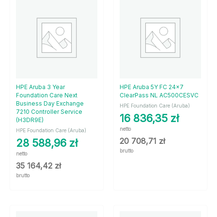
HPE Aruba 3 Year
HPE Aruba 5Y FC 24×7
Foundation Care Next
ClearPass NL AC500CESVC
Business Day Exchange
HPE Foundation Care (Aruba)
7210 Controller Service
16 836,35
zł
(H3DR9E)
netto
HPE Foundation Care (Aruba)
20 708,71
zł
28 588,96
zł
brutto
netto
35 164,42
zł
brutto