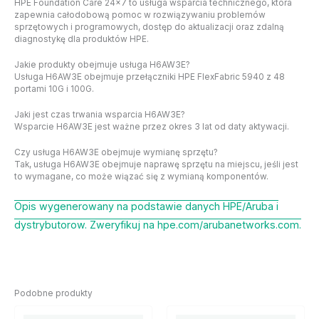
HPE Foundation Care 24×7 to usługa wsparcia technicznego, która
zapewnia całodobową pomoc w rozwiązywaniu problemów
sprzętowych i programowych, dostęp do aktualizacji oraz zdalną
diagnostykę dla produktów HPE.
Jakie produkty obejmuje usługa H6AW3E?
Usługa H6AW3E obejmuje przełączniki HPE FlexFabric 5940 z 48
portami 10G i 100G.
Jaki jest czas trwania wsparcia H6AW3E?
Wsparcie H6AW3E jest ważne przez okres 3 lat od daty aktywacji.
Czy usługa H6AW3E obejmuje wymianę sprzętu?
Tak, usługa H6AW3E obejmuje naprawę sprzętu na miejscu, jeśli jest
to wymagane, co może wiązać się z wymianą komponentów.
Opis wygenerowany na podstawie danych HPE/Aruba i
dystrybutorow. Zweryfikuj na hpe.com/arubanetworks.com.
Podobne produkty