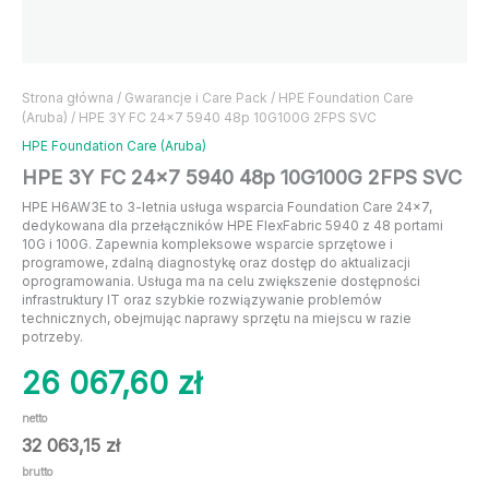
Strona główna
/
Gwarancje i Care Pack
/
HPE Foundation Care
(Aruba)
/ HPE 3Y FC 24×7 5940 48p 10G100G 2FPS SVC
HPE Foundation Care (Aruba)
HPE 3Y FC 24×7 5940 48p 10G100G 2FPS SVC
HPE H6AW3E to 3-letnia usługa wsparcia Foundation Care 24×7,
dedykowana dla przełączników HPE FlexFabric 5940 z 48 portami
10G i 100G. Zapewnia kompleksowe wsparcie sprzętowe i
programowe, zdalną diagnostykę oraz dostęp do aktualizacji
oprogramowania. Usługa ma na celu zwiększenie dostępności
infrastruktury IT oraz szybkie rozwiązywanie problemów
technicznych, obejmując naprawy sprzętu na miejscu w razie
potrzeby.
26 067,60
zł
netto
32 063,15
zł
brutto