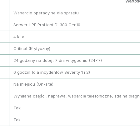
Wartoś
Wsparcie operacyjne dla sprzętu
Serwer HPE ProLiant DL380 Gen10
4 lata
Critical (Krytyczny)
24 godziny na dobę, 7 dni w tygodniu (24×7)
6 godzin (dla incydentów Severity 1 i 2)
Na miejscu (On-site)
Wymiana części, naprawa, wsparcie telefoniczne, zdalna diagn
Tak
Tak