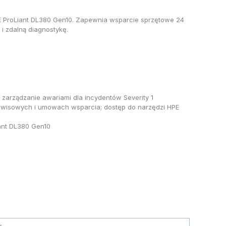
E ProLiant DL380 Gen10. Zapewnia wsparcie sprzętowe 24
i zdalną diagnostykę.
 zarządzanie awariami dla incydentów Severity 1
erwisowych i umowach wsparcia; dostęp do narzędzi HPE
ant DL380 Gen10