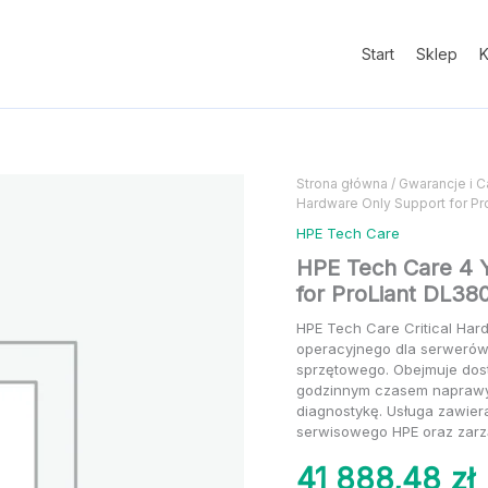
4
Years
Critical
Start
Sklep
K
Hardware
Only
Support
for
ProLiant
DL380
ilość
ilość
Strona główna
/
Gwarancje i C
Gen10
Hardware Only Support for P
HPE
HPE
Tech
Tech
HPE Tech Care
Care
Care
HPE Tech Care 4 Y
4
4
for ProLiant DL38
Years
Years
Critical
Critical
HPE Tech Care Critical Har
Hardware
Hardware
operacyjnego dla serwerów
Only
Only
sprzętowego. Obejmuje dost
Support
Support
godzinnym czasem naprawy 
for
for
diagnostykę. Usługa zawier
ProLiant
ProLiant
serwisowego HPE oraz zarzą
DL380
DL380
Gen10
Gen10
41 888,48
zł