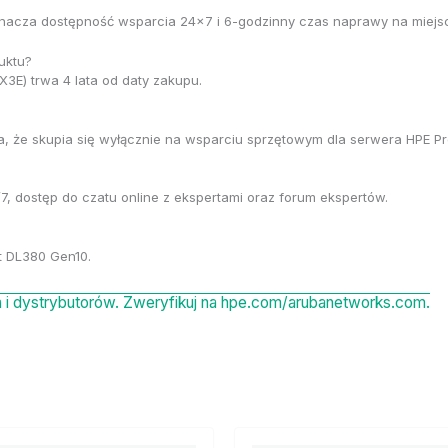
oznacza dostępność wsparcia 24×7 i 6-godzinny czas naprawy na miejsc
uktu?
3E) trwa 4 lata od daty zakupu.
a, że skupia się wyłącznie na wsparciu sprzętowym dla serwera HPE Pr
7, dostęp do czatu online z ekspertami oraz forum ekspertów.
t DL380 Gen10.
i dystrybutorów. Zweryfikuj na hpe.com/arubanetworks.com.