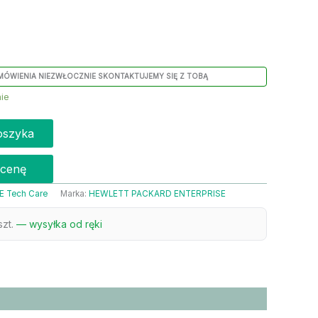
MÓWIENIA NIEZWŁOCZNIE SKONTAKTUJEMY SIĘ Z TOBĄ
ie
oszyka
 cenę
E Tech Care
Marka:
HEWLETT PACKARD ENTERPRISE
szt.
— wysyłka od ręki