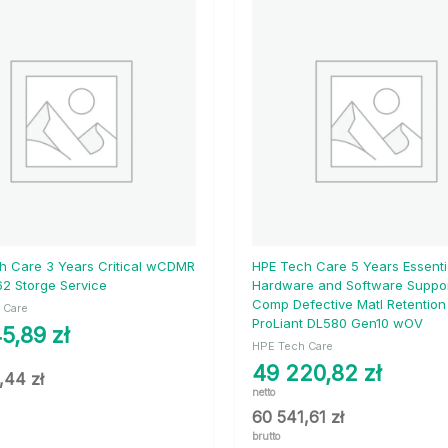
h Care 3 Years Critical wCDMR
HPE Tech Care 5 Years Essenti
2 Storge Service
Hardware and Software Suppor
Comp Defective Matl Retention
 Care
ProLiant DL580 Gen10 wOV
45,89
zł
HPE Tech Care
49 220,82
zł
9,44
zł
netto
60 541,61
zł
brutto