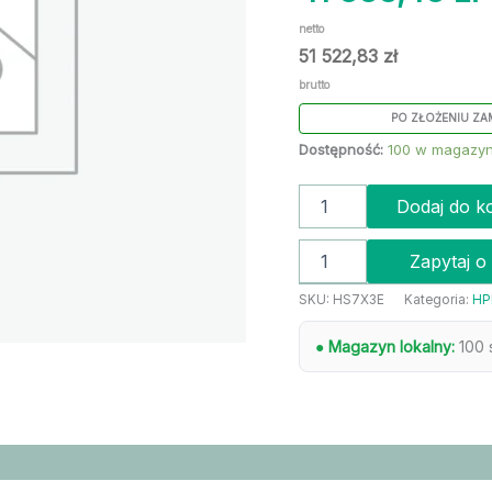
netto
51 522,83
zł
brutto
PO ZŁOŻENIU ZA
Dostępność:
100 w magazyn
Dodaj do k
Zapytaj o
SKU:
HS7X3E
Kategoria:
HP
● Magazyn lokalny:
100 