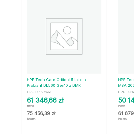
HPE Tech Care Critical 5 lat dla
HPE Tec
ProLiant DL560 Gen10 z DMR
MSA 206
HPE Tech Care
HPE Tech
61 346,66
zł
50 1
netto
netto
75 456,39
zł
61 67
brutto
brutto