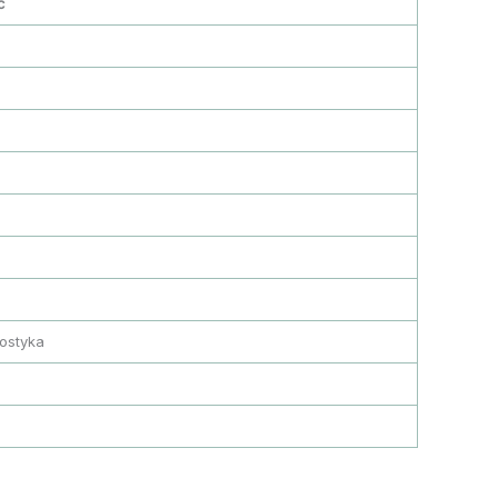
ć
ostyka