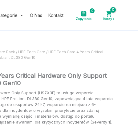
cenę
0
ategorie
O Nas
Kontakt
are Pack
/
HPE Tech Care
/ HPE Tech Care 4 Years Critical
roLiant DL380 Gen10
ears Critical Hardware Only Support
0 Gen10
dware Only Support (HS7X3E) to usługa wsparcia
 HPE ProLiant DL380 Gen10, zapewniająca 4 lata wsparcia
ęp do ekspertów 24×7, wsparcie na miejscu z 6-
dla incydentów o wysokim priorytecie oraz zdalną
a wymianę części i materiałów, dostęp do portalu
dzanie awariami dla krytycznych incydentów (Severity 1).