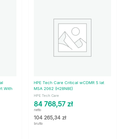
al
HPE Tech Care Critical wCDMR 5 lat
t With
MSA 2062 (H28N8E)
HPE Tech Care
84 768,57
zł
netto
104 265,34
zł
brutto