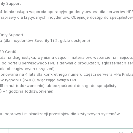
nly Support
o 4-letnia usługa wsparcia operacyjnego dedykowana dla serwerów HP
naprawy dla krytycznych incydentów. Obejmuje dostęp do specjalistów 
Only Support
(dla incydentów Severity 1 i 2, gdzie dostępne)
80 Gen10
zdalna diagnostyka, wymiana części i materiałów, wsparcie na miejscu,
 do portalu serwisowego HPE z danymi o produktach, zgłoszeniach s
 (dla obsługiwanych urządzeń)
cjonowana na 4 lata dla konkretnego numeru części serwera HPE ProLi
 w tygodniu (24×7), włączając święta HPE
15 minut (oddzwonienie) lub bezpośredni dostęp do specjalisty
)
– 1 godzina (oddzwonienie)
u naprawy i minimalizacji przestojów dla krytycznych systemów