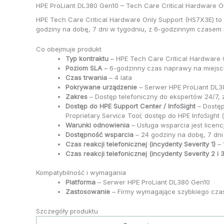
HPE ProLiant DL380 Gen10 – Tech Care Critical Hardware O
HPE Tech Care Critical Hardware Only Support (HS7X3E) t
godziny na dobę, 7 dni w tygodniu, z 6-godzinnym czasem 
Co obejmuje produkt
Typ kontraktu
– HPE Tech Care Critical Hardware 
Poziom SLA
– 6-godzinny czas naprawy na miejscu 
Czas trwania
– 4 lata
Pokrywane urządzenie
– Serwer HPE ProLiant DL3
Zakres
– Dostęp telefoniczny do ekspertów 24/7, 
Dostęp do HPE Support Center / InfoSight
– Dostęp
Proprietary Service Tool; dostęp do HPE InfoSight
Warunki odnowienia
– Usługa wsparcia jest licen
Dostępność wsparcia
– 24 godziny na dobę, 7 dni
Czas reakcji telefonicznej (incydenty Severity 1)
– 
Czas reakcji telefonicznej (incydenty Severity 2 i 3
Kompatybilność i wymagania
Platforma
– Serwer HPE ProLiant DL380 Gen10
Zastosowanie
– Firmy wymagające szybkiego czas
Szczegóły produktu