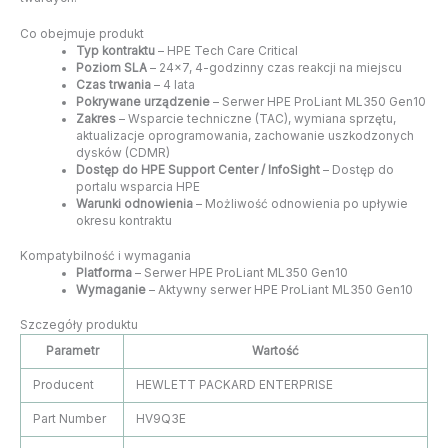
Co obejmuje produkt
Typ kontraktu
– HPE Tech Care Critical
Poziom SLA
– 24×7, 4-godzinny czas reakcji na miejscu
Czas trwania
– 4 lata
Pokrywane urządzenie
– Serwer HPE ProLiant ML350 Gen10
Zakres
– Wsparcie techniczne (TAC), wymiana sprzętu,
aktualizacje oprogramowania, zachowanie uszkodzonych
dysków (CDMR)
Dostęp do HPE Support Center / InfoSight
– Dostęp do
portalu wsparcia HPE
Warunki odnowienia
– Możliwość odnowienia po upływie
okresu kontraktu
Kompatybilność i wymagania
Platforma
– Serwer HPE ProLiant ML350 Gen10
Wymaganie
– Aktywny serwer HPE ProLiant ML350 Gen10
Szczegóły produktu
Parametr
Wartość
Producent
HEWLETT PACKARD ENTERPRISE
Part Number
HV9Q3E