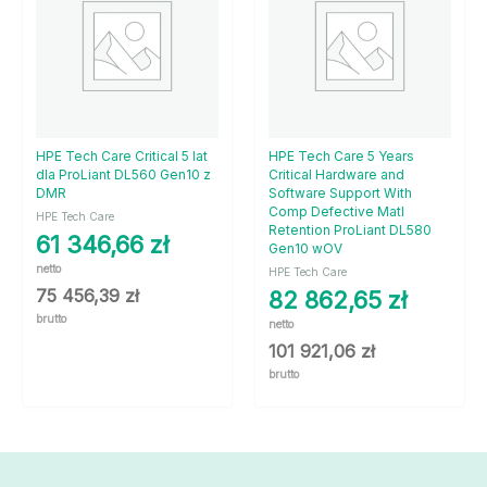
HPE Tech Care Critical 5 lat
HPE Tech Care 5 Years
dla ProLiant DL560 Gen10 z
Critical Hardware and
DMR
Software Support With
Comp Defective Matl
HPE Tech Care
Retention ProLiant DL580
61 346,66
zł
Gen10 wOV
netto
HPE Tech Care
75 456,39
zł
82 862,65
zł
brutto
netto
101 921,06
zł
brutto