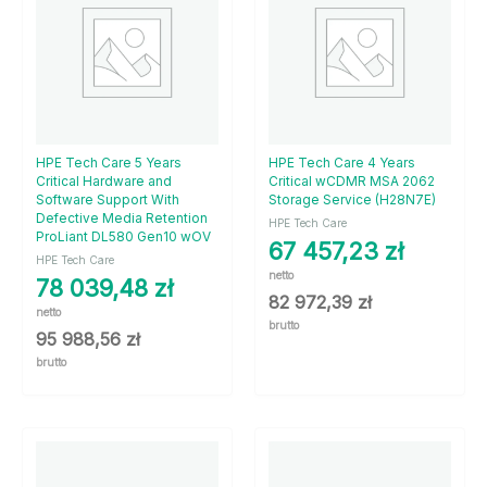
HPE Tech Care 5 Years
HPE Tech Care 4 Years
Critical Hardware and
Critical wCDMR MSA 2062
Software Support With
Storage Service (H28N7E)
Defective Media Retention
HPE Tech Care
ProLiant DL580 Gen10 wOV
67 457,23
zł
HPE Tech Care
netto
78 039,48
zł
82 972,39
zł
netto
brutto
95 988,56
zł
brutto