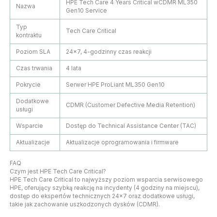
HPE Tech Care 4 Years Critical wCDMR ML350
Nazwa
Gen10 Service
Typ
Tech Care Critical
kontraktu
Poziom SLA
24×7, 4-godzinny czas reakcji
Czas trwania
4 lata
Pokrycie
Serwer HPE ProLiant ML350 Gen10
Dodatkowe
CDMR (Customer Defective Media Retention)
usługi
Wsparcie
Dostęp do Technical Assistance Center (TAC)
Aktualizacje
Aktualizacje oprogramowania i firmware
FAQ
Czym jest HPE Tech Care Critical?
HPE Tech Care Critical to najwyższy poziom wsparcia serwisowego
HPE, oferujący szybką reakcję na incydenty (4 godziny na miejscu),
dostęp do ekspertów technicznych 24×7 oraz dodatkowe usługi,
takie jak zachowanie uszkodzonych dysków (CDMR).