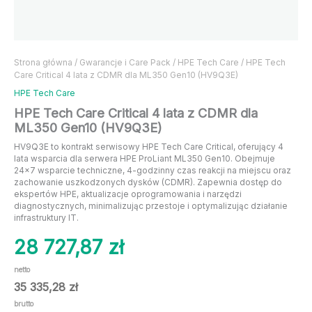
Strona główna
/
Gwarancje i Care Pack
/
HPE Tech Care
/ HPE Tech
Care Critical 4 lata z CDMR dla ML350 Gen10 (HV9Q3E)
HPE Tech Care
HPE Tech Care Critical 4 lata z CDMR dla
ML350 Gen10 (HV9Q3E)
HV9Q3E to kontrakt serwisowy HPE Tech Care Critical, oferujący 4
lata wsparcia dla serwera HPE ProLiant ML350 Gen10. Obejmuje
24×7 wsparcie techniczne, 4-godzinny czas reakcji na miejscu oraz
zachowanie uszkodzonych dysków (CDMR). Zapewnia dostęp do
ekspertów HPE, aktualizacje oprogramowania i narzędzi
diagnostycznych, minimalizując przestoje i optymalizując działanie
infrastruktury IT.
28 727,87
zł
netto
35 335,28
zł
brutto