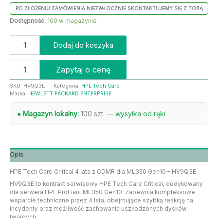
PO ZŁOŻENIU ZAMÓWIENIA NIEZWŁOCZNIE SKONTAKTUJEMY SIĘ Z TOBĄ
Dostępność:
100 w magazynie
Dodaj do koszyka
Zapytaj o cenę
SKU:
HV9Q3E
Kategoria:
HPE Tech Care
Marka:
HEWLETT PACKARD ENTERPRISE
● Magazyn lokalny:
100 szt.
— wysyłka od ręki
Opis
HPE Tech Care Critical 4 lata z CDMR dla ML350 Gen10 – HV9Q3E
HV9Q3E to kontrakt serwisowy HPE Tech Care Critical, dedykowany
dla serwera HPE ProLiant ML350 Gen10. Zapewnia kompleksowe
wsparcie techniczne przez 4 lata, obejmujące szybką reakcję na
incydenty oraz możliwość zachowania uszkodzonych dysków
twardych.