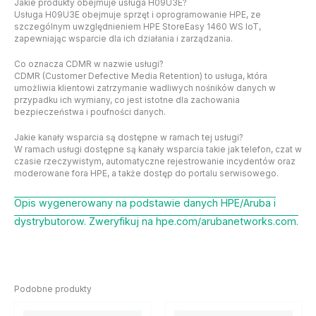
Jakie produkty obejmuje usługa H09U3E?
Usługa H09U3E obejmuje sprzęt i oprogramowanie HPE, ze
szczególnym uwzględnieniem HPE StoreEasy 1460 WS IoT,
zapewniając wsparcie dla ich działania i zarządzania.
Co oznacza CDMR w nazwie usługi?
CDMR (Customer Defective Media Retention) to usługa, która
umożliwia klientowi zatrzymanie wadliwych nośników danych w
przypadku ich wymiany, co jest istotne dla zachowania
bezpieczeństwa i poufności danych.
Jakie kanały wsparcia są dostępne w ramach tej usługi?
W ramach usługi dostępne są kanały wsparcia takie jak telefon, czat w
czasie rzeczywistym, automatyczne rejestrowanie incydentów oraz
moderowane fora HPE, a także dostęp do portalu serwisowego.
Opis wygenerowany na podstawie danych HPE/Aruba i
dystrybutorow. Zweryfikuj na hpe.com/arubanetworks.com.
Podobne produkty