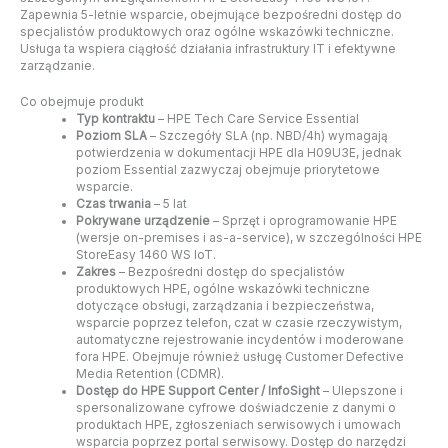
Zapewnia 5-letnie wsparcie, obejmujące bezpośredni dostęp do
specjalistów produktowych oraz ogólne wskazówki techniczne.
Usługa ta wspiera ciągłość działania infrastruktury IT i efektywne
zarządzanie.
Co obejmuje produkt
Typ kontraktu
– HPE Tech Care Service Essential
Poziom SLA
– Szczegóły SLA (np. NBD/4h) wymagają
potwierdzenia w dokumentacji HPE dla H09U3E, jednak
poziom Essential zazwyczaj obejmuje priorytetowe
wsparcie.
Czas trwania
– 5 lat
Pokrywane urządzenie
– Sprzęt i oprogramowanie HPE
(wersje on-premises i as-a-service), w szczególności HPE
StoreEasy 1460 WS IoT.
Zakres
– Bezpośredni dostęp do specjalistów
produktowych HPE, ogólne wskazówki techniczne
dotyczące obsługi, zarządzania i bezpieczeństwa,
wsparcie poprzez telefon, czat w czasie rzeczywistym,
automatyczne rejestrowanie incydentów i moderowane
fora HPE. Obejmuje również usługę Customer Defective
Media Retention (CDMR).
Dostęp do HPE Support Center / InfoSight
– Ulepszone i
spersonalizowane cyfrowe doświadczenie z danymi o
produktach HPE, zgłoszeniach serwisowych i umowach
wsparcia poprzez portal serwisowy. Dostęp do narzędzi