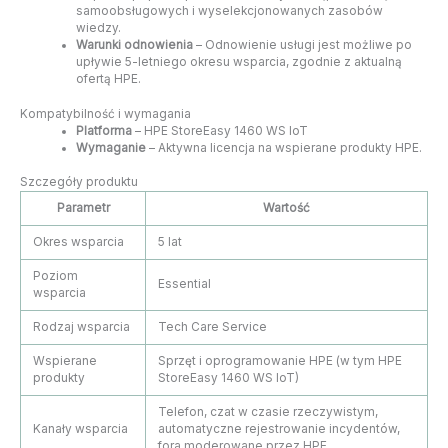
samoobsługowych i wyselekcjonowanych zasobów
wiedzy.
Warunki odnowienia
– Odnowienie usługi jest możliwe po
upływie 5-letniego okresu wsparcia, zgodnie z aktualną
ofertą HPE.
Kompatybilność i wymagania
Platforma
– HPE StoreEasy 1460 WS IoT
Wymaganie
– Aktywna licencja na wspierane produkty HPE.
Szczegóły produktu
Parametr
Wartość
Okres wsparcia
5 lat
Poziom
Essential
wsparcia
Rodzaj wsparcia
Tech Care Service
Wspierane
Sprzęt i oprogramowanie HPE (w tym HPE
produkty
StoreEasy 1460 WS IoT)
Telefon, czat w czasie rzeczywistym,
Kanały wsparcia
automatyczne rejestrowanie incydentów,
fora moderowane przez HPE