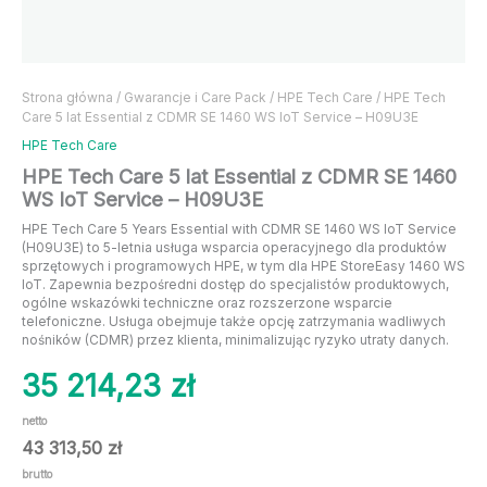
Strona główna
/
Gwarancje i Care Pack
/
HPE Tech Care
/ HPE Tech
Care 5 lat Essential z CDMR SE 1460 WS IoT Service – H09U3E
HPE Tech Care
HPE Tech Care 5 lat Essential z CDMR SE 1460
WS IoT Service – H09U3E
HPE Tech Care 5 Years Essential with CDMR SE 1460 WS IoT Service
(H09U3E) to 5-letnia usługa wsparcia operacyjnego dla produktów
sprzętowych i programowych HPE, w tym dla HPE StoreEasy 1460 WS
IoT. Zapewnia bezpośredni dostęp do specjalistów produktowych,
ogólne wskazówki techniczne oraz rozszerzone wsparcie
telefoniczne. Usługa obejmuje także opcję zatrzymania wadliwych
nośników (CDMR) przez klienta, minimalizując ryzyko utraty danych.
35 214,23
zł
netto
43 313,50
zł
brutto