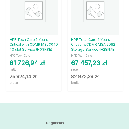
HPE Tech Care 5 Years
HPE Tech Care 4 Years
Critical with CDMR MSL3040
Critical wCDMR MSA 2062
40 slot Service (H03R8E)
Storage Service (H28N7E)
HPE Tech Care
HPE Tech Care
61 726,94
zł
67 457,23
zł
netto
netto
75 924,14
zł
82 972,39
zł
brutto
brutto
Regulamin