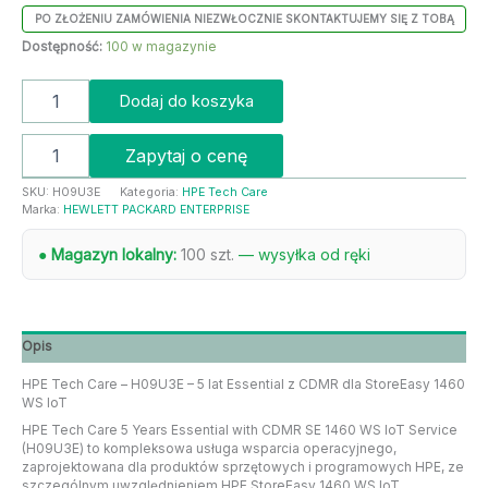
PO ZŁOŻENIU ZAMÓWIENIA NIEZWŁOCZNIE SKONTAKTUJEMY SIĘ Z TOBĄ
Dostępność:
100 w magazynie
Dodaj do koszyka
Zapytaj o cenę
SKU:
H09U3E
Kategoria:
HPE Tech Care
Marka:
HEWLETT PACKARD ENTERPRISE
● Magazyn lokalny:
100 szt.
— wysyłka od ręki
Opis
HPE Tech Care – H09U3E – 5 lat Essential z CDMR dla StoreEasy 1460
WS IoT
HPE Tech Care 5 Years Essential with CDMR SE 1460 WS IoT Service
(H09U3E) to kompleksowa usługa wsparcia operacyjnego,
zaprojektowana dla produktów sprzętowych i programowych HPE, ze
szczególnym uwzględnieniem HPE StoreEasy 1460 WS IoT.