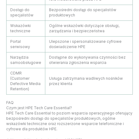
Dostęp do
Bezpośredni dostęp do specjalistów
specjalistów
produktowych
Wskazówki
Ogólne wskazówki dotyczące obsługi,
techniczne
zarządzania i bezpieczeństwa
Portal
Ulepszone i spersonalizowane cyfrowe
serwisowy
doświadczenie HPE
Narzędzia
Dostępne do wykonywania czynności bez
samoobsługowe
otwierania zgłoszenia wsparcia
CDMR
(Customer
Usługa zatrzymania wadliwych nośników
Defective Media
przez klienta
Retention)
FAQ
Czym jest HPE Tech Care Essential?
HPE Tech Care Essential to poziom wsparcia operacyjnego oferujący
bezpośredni dostęp do specjalistów produktowych, ogólne
wskazówki techniczne oraz rozszerzone wsparcie telefoniczne i
cyfrowe dla produktów HPE.