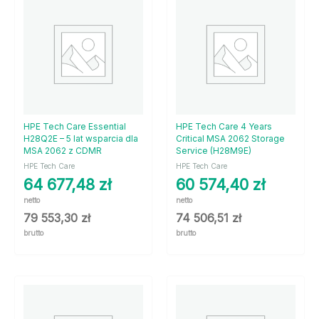
HPE Tech Care Essential
HPE Tech Care 4 Years
H28Q2E – 5 lat wsparcia dla
Critical MSA 2062 Storage
MSA 2062 z CDMR
Service (H28M9E)
HPE Tech Care
HPE Tech Care
64 677,48
zł
60 574,40
zł
netto
netto
79 553,30
zł
74 506,51
zł
brutto
brutto