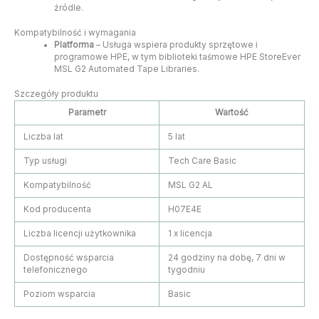
źródle.
Kompatybilność i wymagania
Platforma
– Usługa wspiera produkty sprzętowe i
programowe HPE, w tym biblioteki taśmowe HPE StoreEver
MSL G2 Automated Tape Libraries.
Szczegóły produktu
Parametr
Wartość
Liczba lat
5 lat
Typ usługi
Tech Care Basic
Kompatybilność
MSL G2 AL
Kod producenta
H07E4E
Liczba licencji użytkownika
1 x licencja
Dostępność wsparcia
24 godziny na dobę, 7 dni w
telefonicznego
tygodniu
Poziom wsparcia
Basic