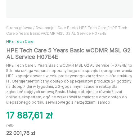
Strona główna
/
Gwarancje i Care Pack
/
HPE Tech Care
/ HPE Tech
Care 5 Years Basic wCDMR MSL G2 AL Service H07E4E
HPE Tech Care
HPE Tech Care 5 Years Basic wCDMR MSL G2
AL Service H07E4E
HPE Tech Care 5 Years Basic wCDMR MSL G2 AL Service (H07E4E) to
5-letnia usługa wsparcia operacyjnego dla sprzętu i oprogramowania
HPE, zaprojektowana w celu proaktywnego zarządzania infrastrukturą
IT. Oferuje telefoniczny dostęp do specjalistów produktu 24 godziny
na dobę, 7 dni w tygodniu, z 2-godzinnym czasem reakcji dla
zgłoszeń objętych umową Basic. Usługa obejmuje również czat
online z ekspertem, ogólne wskazówki techniczne oraz dostęp do
ulepszonego portalu serwisowego z narzędziami samoo
17 887,61
zł
netto
22 001,76
zł