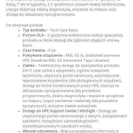
dobę, 7 dni w tygodniu, z 2-godzinnym czasem reakcji telefonicznej.
Usługa obejmuje zdalną diagnostykę, wsparcie na miejscu oraz
dostęp do aktualizacji oprogramowania.
Co obejmuje produkt
Typ kontraktu
– Tech Care Basic
Poziom SLA
– 2-godzinna telefoniczna reakcja specjalisty
produktu w oknie obsługi dla zgłoszeń objętych umową
Basic
Czas trwania
– 5 lat
Pokrywane urządzenie
– MSL G2 AL (biblioteki taśmowe
HPE StoreEver MSL G2 Automated Tape Libraries)
Zakres
– Telefoniczny dostęp do specjalistów produktu
24×7, czat online z ekspertem, ogólne wskazówki
techniczne, ulepszony portal serwisowy, automatyczne
rejestrowanie incydentów (dla obsługiwanych urządzeń),
dostęp do forów moderowanych przez HPE, licencja na
aktualizacje oprogramowania (dla produktów
programowych), zdalna diagnostyka i wsparcie sprzętowe
na miejscu, części zamienne i materiały (dla produktów
sprzętowych), wizualne zdalne wskazówki.
Dostęp do HPE Support Center / InfoSight
– Dostęp do
ulepszonego portalu serwisowego z danymi, zarządzaniem
zasobami, narzędziami samoobsługowymi i
wyselekcjonowanymi zasobami wiedzy.
Warunki odnowienia
– Brak szczegółowych informacji w