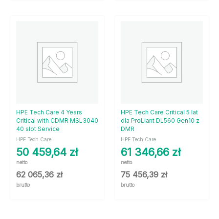
HPE Tech Care 4 Years
HPE Tech Care Critical 5 lat
Critical with CDMR MSL3040
dla ProLiant DL560 Gen10 z
40 slot Service
DMR
HPE Tech Care
HPE Tech Care
50 459,64
zł
61 346,66
zł
netto
netto
62 065,36
zł
75 456,39
zł
brutto
brutto