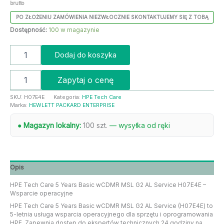
brutto
PO ZŁOŻENIU ZAMÓWIENIA NIEZWŁOCZNIE SKONTAKTUJEMY SIĘ Z TOBĄ
Dostępność:
100 w magazynie
Dodaj do koszyka
Zapytaj o cenę
SKU:
H07E4E
Kategoria:
HPE Tech Care
Marka:
HEWLETT PACKARD ENTERPRISE
● Magazyn lokalny:
100 szt.
— wysyłka od ręki
Opis
HPE Tech Care 5 Years Basic wCDMR MSL G2 AL Service H07E4E –
Wsparcie operacyjne
HPE Tech Care 5 Years Basic wCDMR MSL G2 AL Service (H07E4E) to
5-letnia usługa wsparcia operacyjnego dla sprzętu i oprogramowania
HPE. Zapewnia dostęp do ekspertów technicznych 24 godziny na