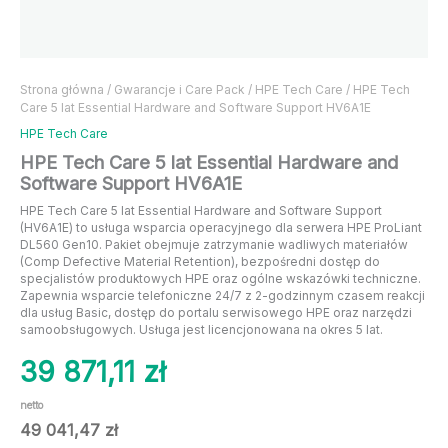
Strona główna
/
Gwarancje i Care Pack
/
HPE Tech Care
/ HPE Tech
Care 5 lat Essential Hardware and Software Support HV6A1E
HPE Tech Care
HPE Tech Care 5 lat Essential Hardware and
Software Support HV6A1E
HPE Tech Care 5 lat Essential Hardware and Software Support
(HV6A1E) to usługa wsparcia operacyjnego dla serwera HPE ProLiant
DL560 Gen10. Pakiet obejmuje zatrzymanie wadliwych materiałów
(Comp Defective Material Retention), bezpośredni dostęp do
specjalistów produktowych HPE oraz ogólne wskazówki techniczne.
Zapewnia wsparcie telefoniczne 24/7 z 2-godzinnym czasem reakcji
dla usług Basic, dostęp do portalu serwisowego HPE oraz narzędzi
samoobsługowych. Usługa jest licencjonowana na okres 5 lat.
39 871,11
zł
netto
49 041,47
zł