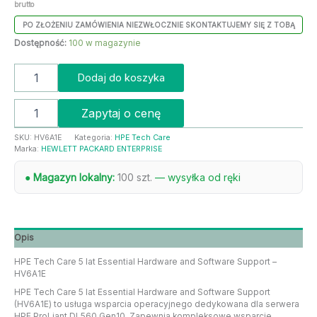
brutto
PO ZŁOŻENIU ZAMÓWIENIA NIEZWŁOCZNIE SKONTAKTUJEMY SIĘ Z TOBĄ
Dostępność:
100 w magazynie
Dodaj do koszyka
Zapytaj o cenę
SKU:
HV6A1E
Kategoria:
HPE Tech Care
Marka:
HEWLETT PACKARD ENTERPRISE
● Magazyn lokalny:
100 szt.
— wysyłka od ręki
Opis
HPE Tech Care 5 lat Essential Hardware and Software Support –
HV6A1E
HPE Tech Care 5 lat Essential Hardware and Software Support
(HV6A1E) to usługa wsparcia operacyjnego dedykowana dla serwera
HPE ProLiant DL560 Gen10. Zapewnia kompleksowe wsparcie