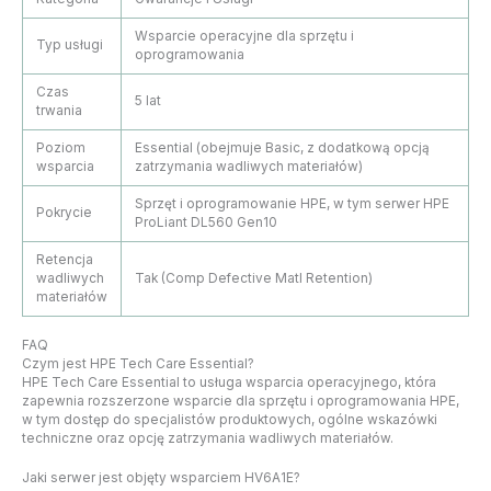
Wsparcie operacyjne dla sprzętu i
Typ usługi
oprogramowania
Czas
5 lat
trwania
Poziom
Essential (obejmuje Basic, z dodatkową opcją
wsparcia
zatrzymania wadliwych materiałów)
Sprzęt i oprogramowanie HPE, w tym serwer HPE
Pokrycie
ProLiant DL560 Gen10
Retencja
wadliwych
Tak (Comp Defective Matl Retention)
materiałów
FAQ
Czym jest HPE Tech Care Essential?
HPE Tech Care Essential to usługa wsparcia operacyjnego, która
zapewnia rozszerzone wsparcie dla sprzętu i oprogramowania HPE,
w tym dostęp do specjalistów produktowych, ogólne wskazówki
techniczne oraz opcję zatrzymania wadliwych materiałów.
Jaki serwer jest objęty wsparciem HV6A1E?