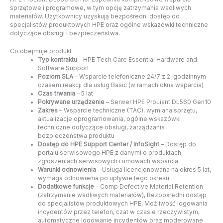
sprzętowe i programowe, w tym opcję zatrzymania wadliwych
materiałów. Użytkownicy uzyskują bezpośredni dostęp do
specjalistów produktowych HPE oraz ogólne wskazówki techniczne
dotyczące obsługi i bezpieczeństwa.
Co obejmuje produkt
Typ kontraktu
– HPE Tech Care Essential Hardware and
Software Support
Poziom SLA
– Wsparcie telefoniczne 24/7 z 2-godzinnym
czasem reakcji dla usług Basic (w ramach okna wsparcia)
Czas trwania
– 5 lat
Pokrywane urządzenie
– Serwer HPE ProLiant DL560 Gen10
Zakres
– Wsparcie techniczne (TAC), wymiana sprzętu,
aktualizacje oprogramowania, ogólne wskazówki
techniczne dotyczące obsługi, zarządzania i
bezpieczeństwa produktu
Dostęp do HPE Support Center / InfoSight
– Dostęp do
portalu serwisowego HPE z danymi o produktach,
zgłoszeniach serwisowych i umowach wsparcia
Warunki odnowienia
– Usługa licencjonowana na okres 5 lat,
wymaga odnowienia po upływie tego okresu
Dodatkowe funkcje
– Comp Defective Material Retention
(zatrzymanie wadliwych materiałów), Bezpośredni dostęp
do specjalistów produktowych HPE, Możliwość logowania
incydentów przez telefon, czat w czasie rzeczywistym,
automatyczne logowanie incydentów oraz moderowane