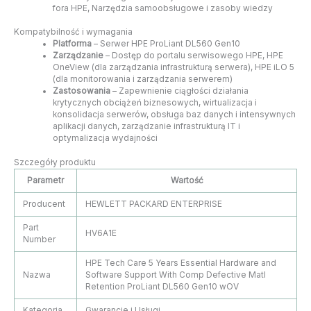
fora HPE, Narzędzia samoobsługowe i zasoby wiedzy
Kompatybilność i wymagania
Platforma
– Serwer HPE ProLiant DL560 Gen10
Zarządzanie
– Dostęp do portalu serwisowego HPE, HPE
OneView (dla zarządzania infrastrukturą serwera), HPE iLO 5
(dla monitorowania i zarządzania serwerem)
Zastosowania
– Zapewnienie ciągłości działania
krytycznych obciążeń biznesowych, wirtualizacja i
konsolidacja serwerów, obsługa baz danych i intensywnych
aplikacji danych, zarządzanie infrastrukturą IT i
optymalizacja wydajności
Szczegóły produktu
Parametr
Wartość
Producent
HEWLETT PACKARD ENTERPRISE
Part
HV6A1E
Number
HPE Tech Care 5 Years Essential Hardware and
Nazwa
Software Support With Comp Defective Matl
Retention ProLiant DL560 Gen10 wOV
Kategoria
Gwarancje i Usługi