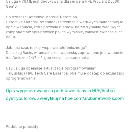
Usługa HV6A1E jest dedykowana dla serwera HPE ProLiant DL560
Gen10.
Co oznacza Defective Material Retention?
Defective Material Retention (zatrzymanie wadliwych materiałów) to
opcja wsparcia, która pozwala klientowi na zatrzymanie wadliwych
komponentów sprzętowych po ich wymianie, zamiast zwracania ich
do HPE.
Jaki jest czas reakcji wsparcia telefonicznego?
Dla usług Basic, w ramach okna wsparcia, zapewnione jest wsparcie
telefoniczne 24/7 z 2-godzinnym czasem reakcji.
Czy usługa obejmuje aktualizacje oprogramowania?
Tak, usługa HPE Tech Care Essential obejmuje dostęp do aktualizacji
oprogramowania.
Opis wygenerowany na podstawie danych HPE/Aruba i
dystrybutorów. Zweryfikuj na hpe.com/arubanetworks.com.
Podobne produkty