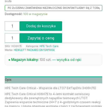
brutto
PO ZŁOŻENIU ZAMÓWIENIA NIEZWŁOCZNIE SKONTAKTUJEMY SIĘ Z TOBĄ
Dostępność:
100 w magazynie
Dodaj do koszyka
Zapytaj o cenę
SKU:
H06H7E
Kategoria:
HPE Tech Care
Marka:
HEWLETT PACKARD ENTERPRISE
● Magazyn lokalny:
100 szt.
— wysyłka od ręki
Opis
HPE Tech Care Critical – Wsparcie dla LTO7 ExtTapDriv (H06H7E)
HPE Tech Care Critical H06H7E to 4-letni kontrakt serwisowy
dedykowany dla zewnętrznych napędów taśmowych LTO7.
Zapewnia wsparcie techniczne 24×7 z 4-godzinnym czasem reakcji
na miejscu. Usługa obejmuje wymianę części z zachowaniem nośnika