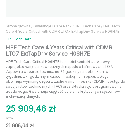
Strona główna
/
Gwarancje i Care Pack
/
HPE Tech Care
/ HPE Tech
Care 4 Years Critical with CDMR LTO7 ExtTapDriv Service H06H7E
HPE Tech Care
HPE Tech Care 4 Years Critical with CDMR
LTO7 ExtTapDriv Service H06H7E
HPE Tech Care Critical H06H7E to 4-letni kontrakt serwisowy
zaprojektowany dla zewnętrznych napędów taśmowych LTO7.
Zapewnia wsparcie techniczne 24 godziny na dobę, 7 dni w
tygodniu, z 4-godzinnym czasem reakcji na miejscu. Usługa
obejmuje wymianę części z zachowaniem nośnika (CDMR), dostęp do
specjalistów technicznych (TAC) oraz aktualizacje oprogramowania
układowego. Gwarantuje ciągłość działania krytycznych systemów
archiwizacji danych.
25 909,46
zł
netto
31 868,64
zł