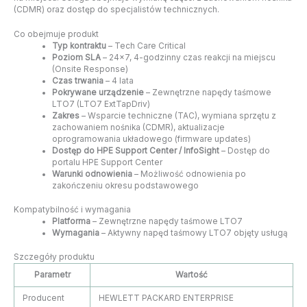
(CDMR) oraz dostęp do specjalistów technicznych.
Co obejmuje produkt
Typ kontraktu
– Tech Care Critical
Poziom SLA
– 24×7, 4-godzinny czas reakcji na miejscu
(Onsite Response)
Czas trwania
– 4 lata
Pokrywane urządzenie
– Zewnętrzne napędy taśmowe
LTO7 (LTO7 ExtTapDriv)
Zakres
– Wsparcie techniczne (TAC), wymiana sprzętu z
zachowaniem nośnika (CDMR), aktualizacje
oprogramowania układowego (firmware updates)
Dostęp do HPE Support Center / InfoSight
– Dostęp do
portalu HPE Support Center
Warunki odnowienia
– Możliwość odnowienia po
zakończeniu okresu podstawowego
Kompatybilność i wymagania
Platforma
– Zewnętrzne napędy taśmowe LTO7
Wymagania
– Aktywny napęd taśmowy LTO7 objęty usługą
Szczegóły produktu
Parametr
Wartość
Producent
HEWLETT PACKARD ENTERPRISE