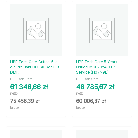
HPE Tech Care Critical 5 lat
HPE Tech Care 5 Years
dla ProLiant DL560 Gen10 z
Critical MSL2024 0 Dr
DMR
Service (H07N9E)
HPE Tech Care
HPE Tech Care
61 346,66
zł
48 785,67
zł
netto
netto
75 456,39
zł
60 006,37
zł
brutto
brutto