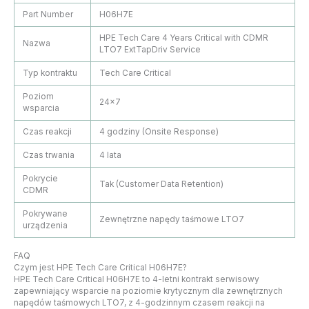
Part Number
H06H7E
HPE Tech Care 4 Years Critical with CDMR
Nazwa
LTO7 ExtTapDriv Service
Typ kontraktu
Tech Care Critical
Poziom
24×7
wsparcia
Czas reakcji
4 godziny (Onsite Response)
Czas trwania
4 lata
Pokrycie
Tak (Customer Data Retention)
CDMR
Pokrywane
Zewnętrzne napędy taśmowe LTO7
urządzenia
FAQ
Czym jest HPE Tech Care Critical H06H7E?
HPE Tech Care Critical H06H7E to 4-letni kontrakt serwisowy
zapewniający wsparcie na poziomie krytycznym dla zewnętrznych
napędów taśmowych LTO7, z 4-godzinnym czasem reakcji na