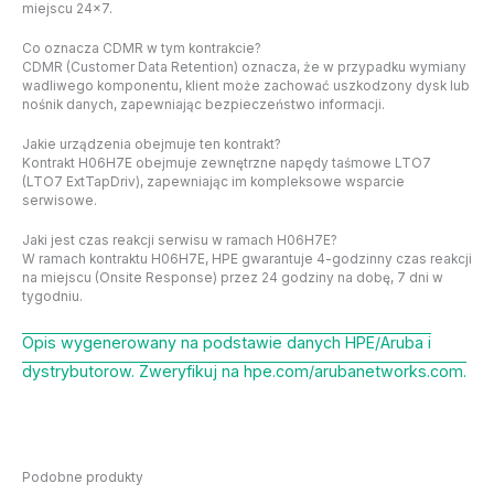
miejscu 24×7.
Co oznacza CDMR w tym kontrakcie?
CDMR (Customer Data Retention) oznacza, że w przypadku wymiany
wadliwego komponentu, klient może zachować uszkodzony dysk lub
nośnik danych, zapewniając bezpieczeństwo informacji.
Jakie urządzenia obejmuje ten kontrakt?
Kontrakt H06H7E obejmuje zewnętrzne napędy taśmowe LTO7
(LTO7 ExtTapDriv), zapewniając im kompleksowe wsparcie
serwisowe.
Jaki jest czas reakcji serwisu w ramach H06H7E?
W ramach kontraktu H06H7E, HPE gwarantuje 4-godzinny czas reakcji
na miejscu (Onsite Response) przez 24 godziny na dobę, 7 dni w
tygodniu.
Opis wygenerowany na podstawie danych HPE/Aruba i
dystrybutorow. Zweryfikuj na hpe.com/arubanetworks.com.
Podobne produkty