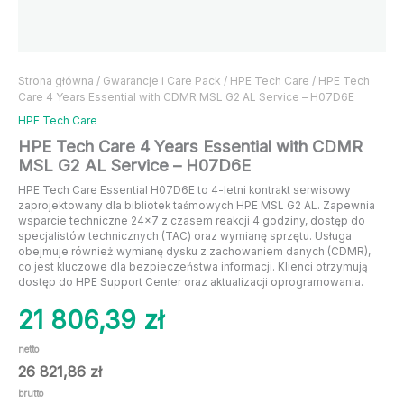
Strona główna
/
Gwarancje i Care Pack
/
HPE Tech Care
/ HPE Tech
Care 4 Years Essential with CDMR MSL G2 AL Service – H07D6E
HPE Tech Care
HPE Tech Care 4 Years Essential with CDMR
MSL G2 AL Service – H07D6E
HPE Tech Care Essential H07D6E to 4-letni kontrakt serwisowy
zaprojektowany dla bibliotek taśmowych HPE MSL G2 AL. Zapewnia
wsparcie techniczne 24×7 z czasem reakcji 4 godziny, dostęp do
specjalistów technicznych (TAC) oraz wymianę sprzętu. Usługa
obejmuje również wymianę dysku z zachowaniem danych (CDMR),
co jest kluczowe dla bezpieczeństwa informacji. Klienci otrzymują
dostęp do HPE Support Center oraz aktualizacji oprogramowania.
21 806,39
zł
netto
26 821,86
zł
brutto