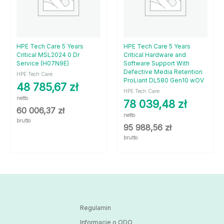
HPE Tech Care 5 Years
HPE Tech Care 5 Years
Critical MSL2024 0 Dr
Critical Hardware and
Service (H07N9E)
Software Support With
Defective Media Retention
HPE Tech Care
ProLiant DL580 Gen10 wOV
48 785,67
zł
HPE Tech Care
netto
78 039,48
zł
60 006,37
zł
netto
brutto
95 988,56
zł
brutto
Regulamin
Informacje o ODO