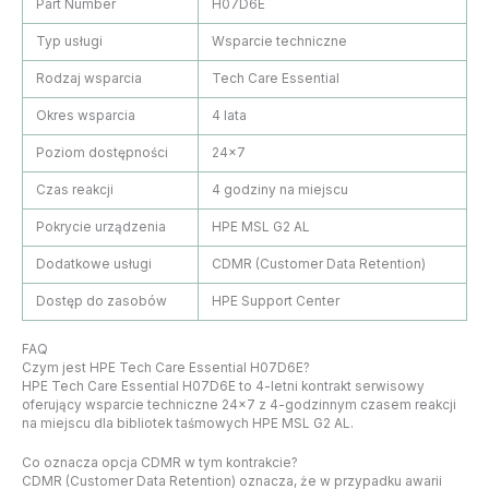
Part Number
H07D6E
Typ usługi
Wsparcie techniczne
Rodzaj wsparcia
Tech Care Essential
Okres wsparcia
4 lata
Poziom dostępności
24×7
Czas reakcji
4 godziny na miejscu
Pokrycie urządzenia
HPE MSL G2 AL
Dodatkowe usługi
CDMR (Customer Data Retention)
Dostęp do zasobów
HPE Support Center
FAQ
Czym jest HPE Tech Care Essential H07D6E?
HPE Tech Care Essential H07D6E to 4-letni kontrakt serwisowy
oferujący wsparcie techniczne 24×7 z 4-godzinnym czasem reakcji
na miejscu dla bibliotek taśmowych HPE MSL G2 AL.
Co oznacza opcja CDMR w tym kontrakcie?
CDMR (Customer Data Retention) oznacza, że w przypadku awarii