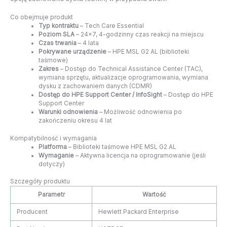
Co obejmuje produkt
Typ kontraktu
– Tech Care Essential
Poziom SLA
– 24×7, 4-godzinny czas reakcji na miejscu
Czas trwania
– 4 lata
Pokrywane urządzenie
– HPE MSL G2 AL (biblioteki
taśmowe)
Zakres
– Dostęp do Technical Assistance Center (TAC),
wymiana sprzętu, aktualizacje oprogramowania, wymiana
dysku z zachowaniem danych (CDMR)
Dostęp do HPE Support Center / InfoSight
– Dostęp do HPE
Support Center
Warunki odnowienia
– Możliwość odnowienia po
zakończeniu okresu 4 lat
Kompatybilność i wymagania
Platforma
– Biblioteki taśmowe HPE MSL G2 AL
Wymaganie
– Aktywna licencja na oprogramowanie (jeśli
dotyczy)
Szczegóły produktu
Parametr
Wartość
Producent
Hewlett Packard Enterprise