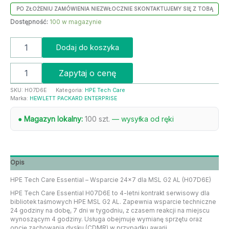
PO ZŁOŻENIU ZAMÓWIENIA NIEZWŁOCZNIE SKONTAKTUJEMY SIĘ Z TOBĄ
Dostępność:
100 w magazynie
Dodaj do koszyka
Zapytaj o cenę
SKU:
H07D6E
Kategoria:
HPE Tech Care
Marka:
HEWLETT PACKARD ENTERPRISE
● Magazyn lokalny:
100 szt.
— wysyłka od ręki
Opis
HPE Tech Care Essential – Wsparcie 24×7 dla MSL G2 AL (H07D6E)
HPE Tech Care Essential H07D6E to 4-letni kontrakt serwisowy dla
bibliotek taśmowych HPE MSL G2 AL. Zapewnia wsparcie techniczne
24 godziny na dobę, 7 dni w tygodniu, z czasem reakcji na miejscu
wynoszącym 4 godziny. Usługa obejmuje wymianę sprzętu oraz
opcję zachowania dysku (CDMR) w przypadku awarii.