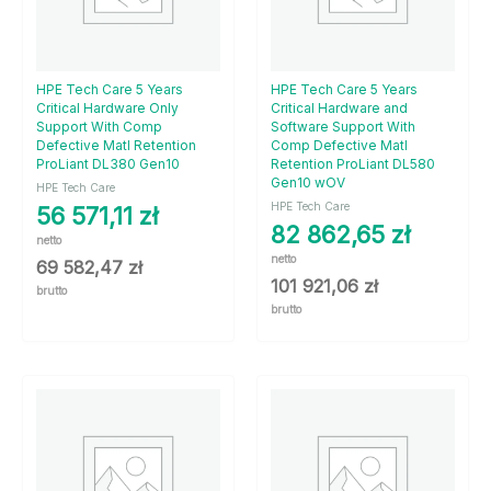
HPE Tech Care 5 Years
HPE Tech Care 5 Years
Critical Hardware Only
Critical Hardware and
Support With Comp
Software Support With
Defective Matl Retention
Comp Defective Matl
ProLiant DL380 Gen10
Retention ProLiant DL580
Gen10 wOV
HPE Tech Care
HPE Tech Care
56 571,11
zł
82 862,65
zł
netto
netto
69 582,47
zł
101 921,06
zł
brutto
brutto