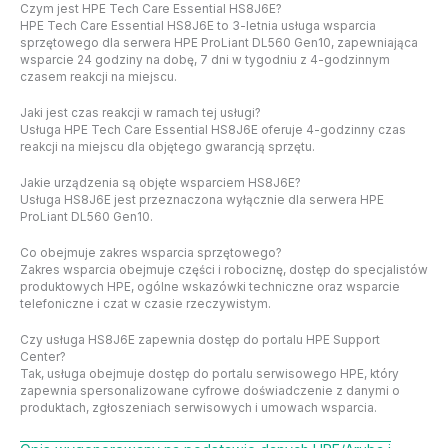
Czym jest HPE Tech Care Essential HS8J6E?
HPE Tech Care Essential HS8J6E to 3-letnia usługa wsparcia
sprzętowego dla serwera HPE ProLiant DL560 Gen10, zapewniająca
wsparcie 24 godziny na dobę, 7 dni w tygodniu z 4-godzinnym
czasem reakcji na miejscu.
Jaki jest czas reakcji w ramach tej usługi?
Usługa HPE Tech Care Essential HS8J6E oferuje 4-godzinny czas
reakcji na miejscu dla objętego gwarancją sprzętu.
Jakie urządzenia są objęte wsparciem HS8J6E?
Usługa HS8J6E jest przeznaczona wyłącznie dla serwera HPE
ProLiant DL560 Gen10.
Co obejmuje zakres wsparcia sprzętowego?
Zakres wsparcia obejmuje części i robociznę, dostęp do specjalistów
produktowych HPE, ogólne wskazówki techniczne oraz wsparcie
telefoniczne i czat w czasie rzeczywistym.
Czy usługa HS8J6E zapewnia dostęp do portalu HPE Support
Center?
Tak, usługa obejmuje dostęp do portalu serwisowego HPE, który
zapewnia spersonalizowane cyfrowe doświadczenie z danymi o
produktach, zgłoszeniach serwisowych i umowach wsparcia.