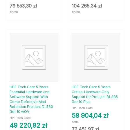
79 553,30
zł
104 265,34
zł
brutto
brutto
HPE Tech Care 5 Years
HPE Tech Care 5 Years
Essential Hardware and
Critical Hardware Only
Software Support With
Support for ProLiant DL385
Comp Defective Matl
Gen10 Plus
Retention ProLiant DL580
HPE Tech Care
Gen10 wOV
58 904,04
zł
HPE Tech Care
netto
49 220,82
zł
72 451,97
zł