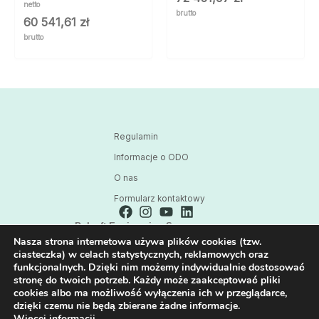
netto
brutto
60 541,61
zł
brutto
Regulamin
Informacje o ODO
O nas
Formularz kontaktowy
Polsoft Engineering Sp. z o.o.
Nasza strona internetowa używa plików cookies (tzw.
ul. 73 Pułku Piechoty 1, 40-467 Katowice
ciasteczka) w celach statystycznych, reklamowych oraz
Skontaktuj się z nami:
funkcjonalnych. Dzięki nim możemy indywidualnie dostosować
32 209 80 39
stronę do twoich potrzeb. Każdy może zaakceptować pliki
cookies albo ma możliwość wyłączenia ich w przeglądarce,
E-mail:
dzięki czemu nie będą zbierane żadne informacje.
HPE@POLSOFT.PL
Więcej informacji.