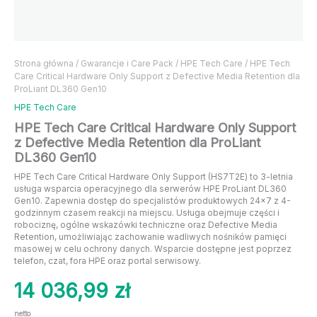
Strona główna
/
Gwarancje i Care Pack
/
HPE Tech Care
/ HPE Tech
Care Critical Hardware Only Support z Defective Media Retention dla
ProLiant DL360 Gen10
HPE Tech Care
HPE Tech Care Critical Hardware Only Support
z Defective Media Retention dla ProLiant
DL360 Gen10
HPE Tech Care Critical Hardware Only Support (HS7T2E) to 3-letnia
usługa wsparcia operacyjnego dla serwerów HPE ProLiant DL360
Gen10. Zapewnia dostęp do specjalistów produktowych 24×7 z 4-
godzinnym czasem reakcji na miejscu. Usługa obejmuje części i
robociznę, ogólne wskazówki techniczne oraz Defective Media
Retention, umożliwiając zachowanie wadliwych nośników pamięci
masowej w celu ochrony danych. Wsparcie dostępne jest poprzez
telefon, czat, fora HPE oraz portal serwisowy.
14 036,99
zł
netto