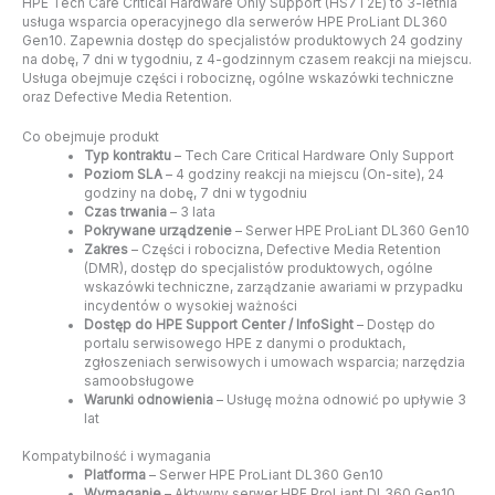
HPE Tech Care Critical Hardware Only Support (HS7T2E) to 3-letnia
usługa wsparcia operacyjnego dla serwerów HPE ProLiant DL360
Gen10. Zapewnia dostęp do specjalistów produktowych 24 godziny
na dobę, 7 dni w tygodniu, z 4-godzinnym czasem reakcji na miejscu.
Usługa obejmuje części i robociznę, ogólne wskazówki techniczne
oraz Defective Media Retention.
Co obejmuje produkt
Typ kontraktu
– Tech Care Critical Hardware Only Support
Poziom SLA
– 4 godziny reakcji na miejscu (On-site), 24
godziny na dobę, 7 dni w tygodniu
Czas trwania
– 3 lata
Pokrywane urządzenie
– Serwer HPE ProLiant DL360 Gen10
Zakres
– Części i robocizna, Defective Media Retention
(DMR), dostęp do specjalistów produktowych, ogólne
wskazówki techniczne, zarządzanie awariami w przypadku
incydentów o wysokiej ważności
Dostęp do HPE Support Center / InfoSight
– Dostęp do
portalu serwisowego HPE z danymi o produktach,
zgłoszeniach serwisowych i umowach wsparcia; narzędzia
samoobsługowe
Warunki odnowienia
– Usługę można odnowić po upływie 3
lat
Kompatybilność i wymagania
Platforma
– Serwer HPE ProLiant DL360 Gen10
Wymaganie
– Aktywny serwer HPE ProLiant DL360 Gen10