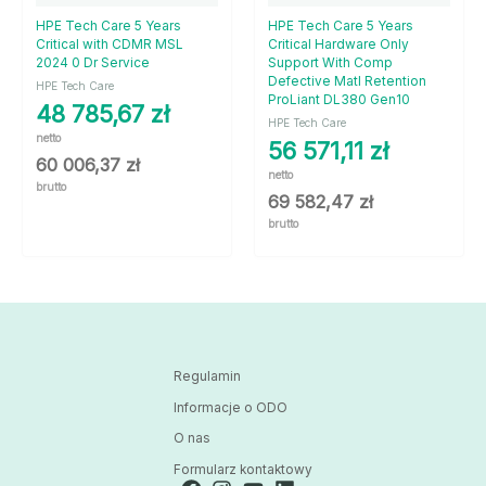
HPE Tech Care 5 Years
HPE Tech Care 5 Years
Critical with CDMR MSL
Critical Hardware Only
2024 0 Dr Service
Support With Comp
Defective Matl Retention
HPE Tech Care
ProLiant DL380 Gen10
48 785,67
zł
HPE Tech Care
netto
56 571,11
zł
60 006,37
zł
netto
brutto
69 582,47
zł
brutto
Regulamin
Informacje o ODO
O nas
Formularz kontaktowy