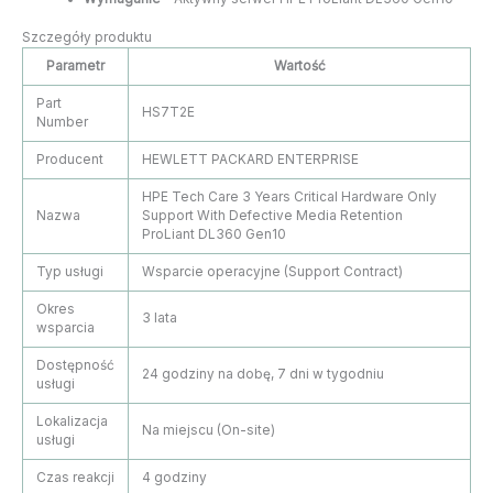
Szczegóły produktu
Parametr
Wartość
Part
HS7T2E
Number
Producent
HEWLETT PACKARD ENTERPRISE
HPE Tech Care 3 Years Critical Hardware Only
Nazwa
Support With Defective Media Retention
ProLiant DL360 Gen10
Typ usługi
Wsparcie operacyjne (Support Contract)
Okres
3 lata
wsparcia
Dostępność
24 godziny na dobę, 7 dni w tygodniu
usługi
Lokalizacja
Na miejscu (On-site)
usługi
Czas reakcji
4 godziny