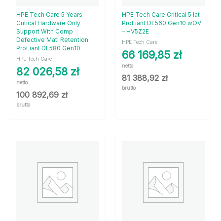
HPE Tech Care 5 Years
HPE Tech Care Critical 5 lat
Critical Hardware Only
ProLiant DL560 Gen10 wOV
Support With Comp
– HV5Z2E
Defective Matl Retention
HPE Tech Care
ProLiant DL580 Gen10
66 169,85
zł
HPE Tech Care
netto
82 026,58
zł
81 388,92
zł
netto
brutto
100 892,69
zł
brutto