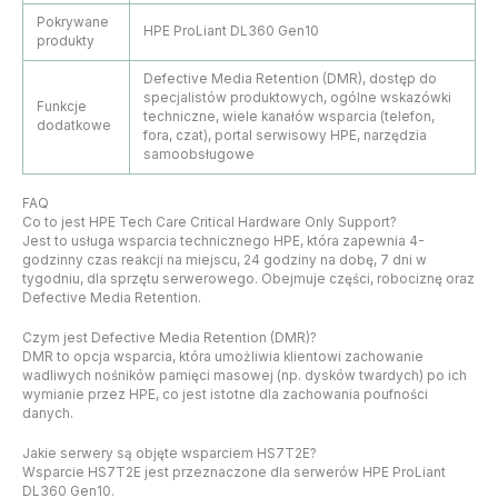
Pokrywane
HPE ProLiant DL360 Gen10
produkty
Defective Media Retention (DMR), dostęp do
specjalistów produktowych, ogólne wskazówki
Funkcje
techniczne, wiele kanałów wsparcia (telefon,
dodatkowe
fora, czat), portal serwisowy HPE, narzędzia
samoobsługowe
FAQ
Co to jest HPE Tech Care Critical Hardware Only Support?
Jest to usługa wsparcia technicznego HPE, która zapewnia 4-
godzinny czas reakcji na miejscu, 24 godziny na dobę, 7 dni w
tygodniu, dla sprzętu serwerowego. Obejmuje części, robociznę oraz
Defective Media Retention.
Czym jest Defective Media Retention (DMR)?
DMR to opcja wsparcia, która umożliwia klientowi zachowanie
wadliwych nośników pamięci masowej (np. dysków twardych) po ich
wymianie przez HPE, co jest istotne dla zachowania poufności
danych.
Jakie serwery są objęte wsparciem HS7T2E?
Wsparcie HS7T2E jest przeznaczone dla serwerów HPE ProLiant
DL360 Gen10.