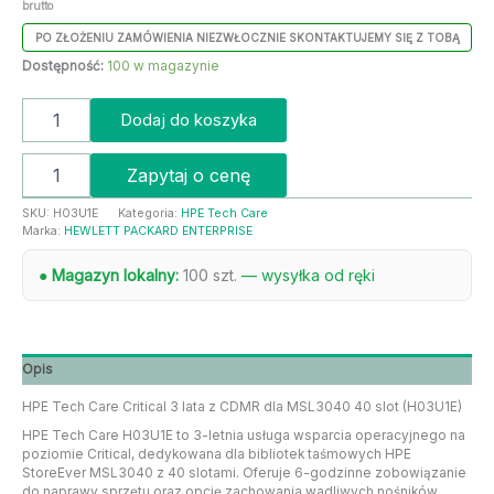
brutto
PO ZŁOŻENIU ZAMÓWIENIA NIEZWŁOCZNIE SKONTAKTUJEMY SIĘ Z TOBĄ
Dostępność:
100 w magazynie
Dodaj do koszyka
Zapytaj o cenę
SKU:
H03U1E
Kategoria:
HPE Tech Care
Marka:
HEWLETT PACKARD ENTERPRISE
● Magazyn lokalny:
100 szt.
— wysyłka od ręki
Opis
HPE Tech Care Critical 3 lata z CDMR dla MSL3040 40 slot (H03U1E)
HPE Tech Care H03U1E to 3-letnia usługa wsparcia operacyjnego na
poziomie Critical, dedykowana dla bibliotek taśmowych HPE
StoreEver MSL3040 z 40 slotami. Oferuje 6-godzinne zobowiązanie
do naprawy sprzętu oraz opcję zachowania wadliwych nośników