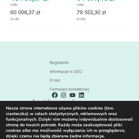
netto
netto
60 006,37
zł
79 553,30
zł
brutto
brutto
Regulamin
Informacje o ODO
O nas
Formularz kontaktowy
Polsoft Engineering Sp. z o.o.
Nasza strona internetowa używa plików cookies (tzw.
ul. 73 Pułku Piechoty 1, 40-467 Katowice
ciasteczka) w celach statystycznych, reklamowych oraz
Skontaktuj się z nami:
funkcjonalnych. Dzięki nim możemy indywidualnie dostosować
32 209 80 39
stronę do twoich potrzeb. Każdy może zaakceptować pliki
cookies albo ma możliwość wyłączenia ich w przeglądarce,
E-mail:
dzięki czemu nie będą zbierane żadne informacje.
HPE@POLSOFT.PL