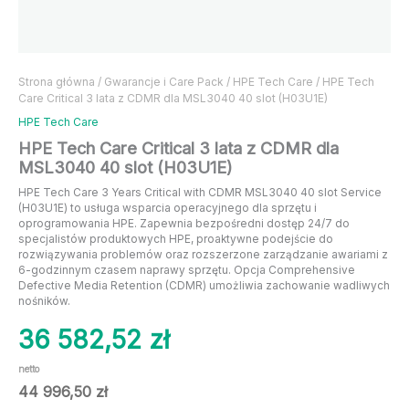
Strona główna
/
Gwarancje i Care Pack
/
HPE Tech Care
/ HPE Tech
Care Critical 3 lata z CDMR dla MSL3040 40 slot (H03U1E)
HPE Tech Care
HPE Tech Care Critical 3 lata z CDMR dla
MSL3040 40 slot (H03U1E)
HPE Tech Care 3 Years Critical with CDMR MSL3040 40 slot Service
(H03U1E) to usługa wsparcia operacyjnego dla sprzętu i
oprogramowania HPE. Zapewnia bezpośredni dostęp 24/7 do
specjalistów produktowych HPE, proaktywne podejście do
rozwiązywania problemów oraz rozszerzone zarządzanie awariami z
6-godzinnym czasem naprawy sprzętu. Opcja Comprehensive
Defective Media Retention (CDMR) umożliwia zachowanie wadliwych
nośników.
36 582,52
zł
netto
44 996,50
zł