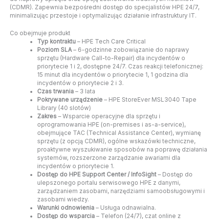
(CDMR). Zapewnia bezpośredni dostęp do specjalistów HPE 24/7,
minimalizując przestoje i optymalizując działanie infrastruktury IT.
Co obejmuje produkt
Typ kontraktu
– HPE Tech Care Critical
Poziom SLA
– 6-godzinne zobowiązanie do naprawy
sprzętu (Hardware Call-to-Repair) dla incydentów o
priorytecie 1 i 2, dostępne 24/7. Czas reakcji telefonicznej:
15 minut dla incydentów o priorytecie 1, 1 godzina dla
incydentów o priorytecie 2 i 3.
Czas trwania
– 3 lata
Pokrywane urządzenie
– HPE StoreEver MSL3040 Tape
Library (40 slotów)
Zakres
– Wsparcie operacyjne dla sprzętu i
oprogramowania HPE (on-premises i as-a-service),
obejmujące TAC (Technical Assistance Center), wymianę
sprzętu (z opcją CDMR), ogólne wskazówki techniczne,
proaktywne wyszukiwanie sposobów na poprawę działania
systemów, rozszerzone zarządzanie awariami dla
incydentów o priorytecie 1.
Dostęp do HPE Support Center / InfoSight
– Dostęp do
ulepszonego portalu serwisowego HPE z danymi,
zarządzaniem zasobami, narzędziami samoobsługowymi i
zasobami wiedzy.
Warunki odnowienia
– Usługa odnawialna.
Dostęp do wsparcia
– Telefon (24/7), czat online z