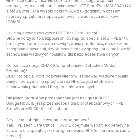
HPE Tech Care Critical H03U1E to 3-letnia usługa wsparcia
operacyjnego dla bibliotek taśmowych HPE StoreEver MSL3040 (40
slotów), oferująca wysoki poziom SLA z 6-godzinnym czasem
naprawy sprzętu oraz opcją zachowania wadliwych nośników
(CDMR).
Jakie są główne korzyści z HPE Tech Care Critical?
Główne korzyści to bezpośredni dostęp do specjalistów HPE 24/7,
proaktywne podejście do rozwiązywania problemów, rozszerzone
zarządzanie awariami, szybki czas naprawy sprzętu oraz możliwość
zachowania wadliwych nośników dla bezpieczeństwa danych.
Co oznacza opcja CDMR (Comprehensive Defective Media
Retention)?
CDMR to opcja, która pozwala klientowi zachować wadliwe nośniki
danych po wymianie sprzętu przez HPE, co jest istotne dla
zachowania poufności i bezpieczeństwa danych.
Dla jakich produktów przeznaczona jest usługa H03U1E?
Usługa H03U1E jest przeznaczona dla bibliotek taśmowych HPE
StoreEver MSL3040 z 40 slotami.
Czy usługa obejmuje wsparcie programowe?
Tak, HPE Tech Care Critical H03U1E obejmuje wsparcie operacyjne
zarówno dla sprzętu, jak i oprogramowania HPE (on-premises i as-a-
service).