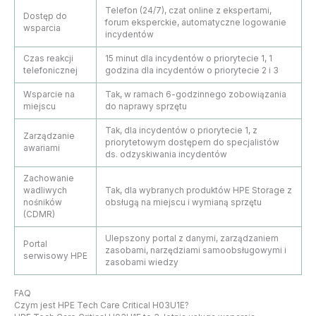
Telefon (24/7), czat online z ekspertami,
Dostęp do
forum eksperckie, automatyczne logowanie
wsparcia
incydentów
Czas reakcji
15 minut dla incydentów o priorytecie 1, 1
telefonicznej
godzina dla incydentów o priorytecie 2 i 3
Wsparcie na
Tak, w ramach 6-godzinnego zobowiązania
miejscu
do naprawy sprzętu
Tak, dla incydentów o priorytecie 1, z
Zarządzanie
priorytetowym dostępem do specjalistów
awariami
ds. odzyskiwania incydentów
Zachowanie
wadliwych
Tak, dla wybranych produktów HPE Storage z
nośników
obsługą na miejscu i wymianą sprzętu
(CDMR)
Ulepszony portal z danymi, zarządzaniem
Portal
zasobami, narzędziami samoobsługowymi i
serwisowy HPE
zasobami wiedzy
FAQ
Czym jest HPE Tech Care Critical H03U1E?