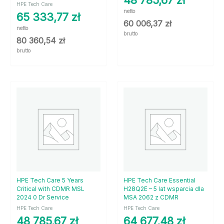
HPE Tech Care
netto
65 333,77
zł
60 006,37
zł
netto
brutto
80 360,54
zł
brutto
HPE Tech Care 5 Years
HPE Tech Care Essential
Critical with CDMR MSL
H28Q2E – 5 lat wsparcia dla
2024 0 Dr Service
MSA 2062 z CDMR
HPE Tech Care
HPE Tech Care
48 785,67
zł
64 677,48
zł