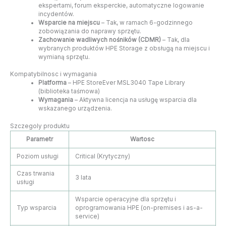
ekspertami, forum eksperckie, automatyczne logowanie
incydentów.
Wsparcie na miejscu
– Tak, w ramach 6-godzinnego
zobowiązania do naprawy sprzętu.
Zachowanie wadliwych nośników (CDMR)
– Tak, dla
wybranych produktów HPE Storage z obsługą na miejscu i
wymianą sprzętu.
Kompatybilnosc i wymagania
Platforma
– HPE StoreEver MSL3040 Tape Library
(biblioteka taśmowa)
Wymagania
– Aktywna licencja na usługę wsparcia dla
wskazanego urządzenia.
Szczegoly produktu
Parametr
Wartosc
Poziom usługi
Critical (Krytyczny)
Czas trwania
3 lata
usługi
Wsparcie operacyjne dla sprzętu i
Typ wsparcia
oprogramowania HPE (on-premises i as-a-
service)