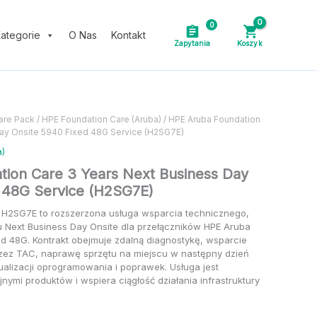
cenę
0
ategorie
O Nas
Kontakt
s
are Pack
/
HPE Foundation Care (Aruba)
/ HPE Aruba Foundation
Day Onsite 5940 Fixed 48G Service (H2SG7E)
a)
E)
ion Care 3 Years Next Business Day
 48G Service (H2SG7E)
 H2SG7E to rozszerzona usługa wsparcia technicznego,
u Next Business Day Onsite dla przełączników HPE Aruba
ed 48G. Kontrakt obejmuje zdalną diagnostykę, wsparcie
ez TAC, naprawę sprzętu na miejscu w następny dzień
ualizacji oprogramowania i poprawek. Usługa jest
ymi produktów i wspiera ciągłość działania infrastruktury