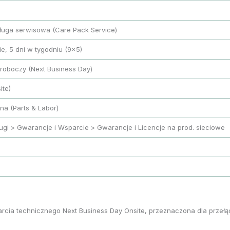
ługa serwisowa (Care Pack Service)
ie, 5 dni w tygodniu (9×5)
roboczy (Next Business Day)
ite)
zna (Parts & Labor)
ugi > Gwarancje i Wsparcie > Gwarancje i Licencje na prod. sieciowe
rcia technicznego Next Business Day Onsite, przeznaczona dla przełą