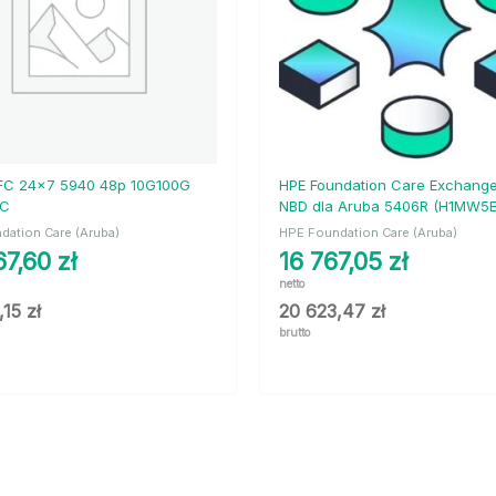
FC 24×7 5940 48p 10G100G
HPE Foundation Care Exchang
VC
NBD dla Aruba 5406R (H1MW5E
dation Care (Aruba)
HPE Foundation Care (Aruba)
67,60
zł
16 767,05
zł
netto
,15
zł
20 623,47
zł
brutto