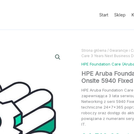
Care
3
Years
Start
Sklep
K
Next
Busines
Day
Onsite
5940
Fixed
ilość
ilość
Strona główna
/
Gwarancje i C
48G
Care 3 Years Next Business 
HPE
HPE
Service
Aruba
Aruba
HPE Foundation Care (Arub
(H2SG7
Foundation
Foundation
HPE Aruba Foundat
Care
Care
Onsite 5940 Fixed
3
3
Years
Years
HPE Aruba Foundation Care
Next
Next
zapewniająca 3 lata serwis
Business
Business
Networking z serii 5940 Fix
Day
Day
techniczne 24x7x365 poprz
Onsite
Onsite
roboczy oraz dostęp do akt
5940
5940
powiązana z numerami seryjn
Fixed
Fixed
IT.
48G
48G