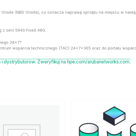
 Onsite (NBD Onsite), co oznacza naprawę sprzętu na miejscu w nastę
 z serii 5940 Fixed 48G.
znego 24×7?
ntrum wsparcia technicznego (TAC) 24x7x365 oraz do portalu wsparci
i dystrybutorow. Zweryfikuj na hpe.com/arubanetworks.com.