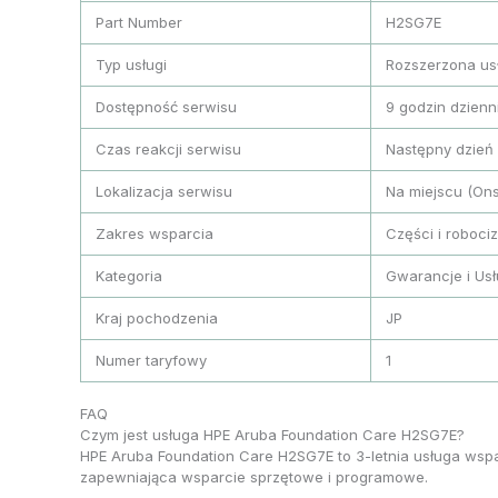
Part Number
H2SG7E
Typ usługi
Rozszerzona us
Dostępność serwisu
9 godzin dzienn
Czas reakcji serwisu
Następny dzień 
Lokalizacja serwisu
Na miejscu (Ons
Zakres wsparcia
Części i roboci
Kategoria
Gwarancje i Usł
Kraj pochodzenia
JP
Numer taryfowy
1
FAQ
Czym jest usługa HPE Aruba Foundation Care H2SG7E?
HPE Aruba Foundation Care H2SG7E to 3-letnia usługa wspa
zapewniająca wsparcie sprzętowe i programowe.