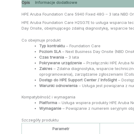
Opis
Informacje dodatkowe
HPE Aruba Foundation Care 5940 Fixed 48G – 3 lata NBD On
HPE Aruba Foundation Care H2SG7E to usługa wsparcia tec
Day Onsite, obejmującego zdalną diagnostykę, wsparcie tec
Co obejmuje produkt
Typ kontraktu
– Foundation Care
Poziom SLA
– Next Business Day Onsite (NBD Onsi
Czas trwania
– 3 lata
Pokrywane urządzenie
– Przełączniki HPE Aruba N
Zakres
– Zdalna diagnostyka, wsparcie techniczn
oprogramowania), zarządzanie zgłoszeniami (Colla
Dostęp do HPE Support Center / InfoSight
– Dostęp
Warunki odnowienia
– Usługa jest powiązana z nu
Kompatybilność i wymagania
Platforma
– Usługa wspiera produkty HPE Aruba Net
Wymaganie
– Powiązanie z numerem seryjnym obj
Szczegóły produktu
Parametr