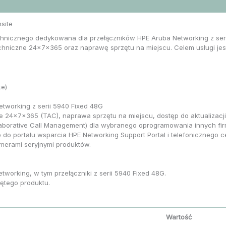
site
hnicznego dedykowana dla przełączników HPE Aruba Networking z serii
hniczne 24x7x365 oraz naprawę sprzętu na miejscu. Celem usługi jest ut
te)
etworking z serii 5940 Fixed 48G
e 24x7x365 (TAC), naprawa sprzętu na miejscu, dostęp do aktualizacj
borative Call Management) dla wybranego oprogramowania innych firm (j
 do portalu wsparcia HPE Networking Support Portal i telefonicznego
merami seryjnymi produktów.
working, w tym przełączniki z serii 5940 Fixed 48G.
ętego produktu.
Wartość