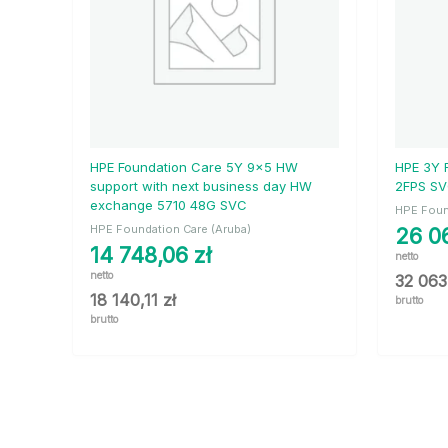
HPE Foundation Care 5Y 9×5 HW
HPE 3Y 
support with next business day HW
2FPS S
exchange 5710 48G SVC
HPE Foun
HPE Foundation Care (Aruba)
26 0
14 748,06
zł
netto
netto
32 063
18 140,11
zł
brutto
brutto