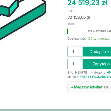
Service
Service
24 519,23
zł
(H2SG7E)
(H2SG7E)
netto
30 158,65
zł
brutto
PO ZŁOŻENIU ZA
Dostępność:
100 w magazyn
Dodaj do k
Zapytaj o
SKU:
H2SG7E
Kategoria:
HP
Marka:
HEWLETT PACKARD EN
● Magazyn lokalny:
100 