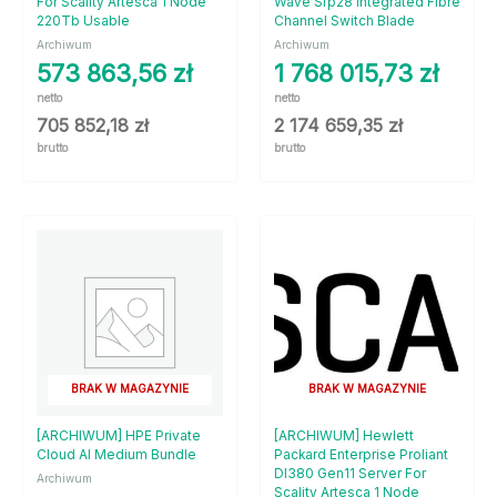
For Scality Artesca 1 Node
Wave Sfp28 Integrated Fibre
220Tb Usable
Channel Switch Blade
Archiwum
Archiwum
573 863,56
zł
1 768 015,73
zł
netto
netto
705 852,18
zł
2 174 659,35
zł
brutto
brutto
BRAK W MAGAZYNIE
BRAK W MAGAZYNIE
[ARCHIWUM] HPE Private
[ARCHIWUM] Hewlett
Cloud AI Medium Bundle
Packard Enterprise Proliant
Dl380 Gen11 Server For
Archiwum
Scality Artesca 1 Node