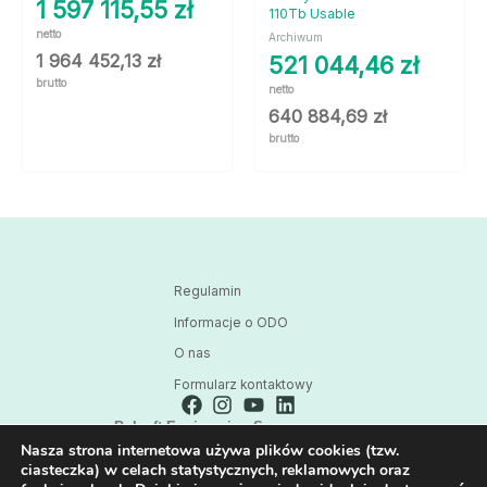
1 597 115,55
zł
110Tb Usable
netto
Archiwum
1 964 452,13
zł
521 044,46
zł
brutto
netto
640 884,69
zł
brutto
Regulamin
Informacje o ODO
O nas
Formularz kontaktowy
Polsoft Engineering Sp. z o.o.
Nasza strona internetowa używa plików cookies (tzw.
ul. 73 Pułku Piechoty 1, 40-467 Katowice
ciasteczka) w celach statystycznych, reklamowych oraz
Skontaktuj się z nami: