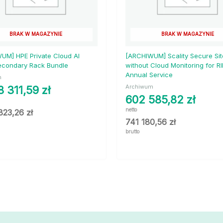
BRAK W MAGAZYNIE
BRAK W MAGAZYNIE
UM] HPE Private Cloud AI
[ARCHIWUM] Scality Secure Si
econdary Rack Bundle
without Cloud Monitoring for R
Annual Service
m
Archiwum
8 311,59
zł
602 585,82
zł
netto
 823,26
zł
741 180,56
zł
brutto