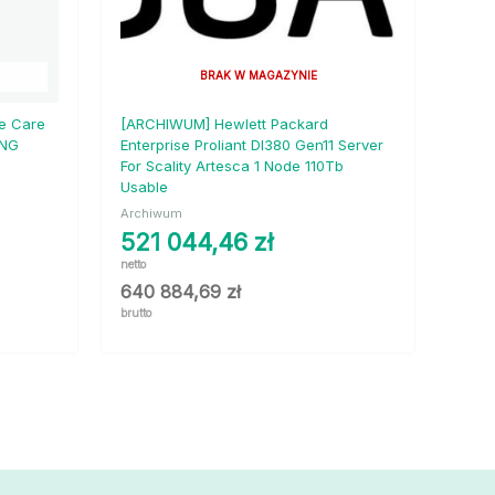
BRAK W MAGAZYNIE
te Care
[ARCHIWUM] Hewlett Packard
ING
Enterprise Proliant Dl380 Gen11 Server
For Scality Artesca 1 Node 110Tb
Usable
Archiwum
521 044,46
zł
netto
640 884,69
zł
brutto