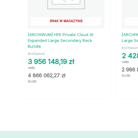
BRAK W MAGAZYNIE
[ARCHIWUM] HPE Private Cloud AI
[ARCHIW
Expanded Large Secondary Rack
Large S
Bundle
Archiwu
Archiwum
2 42
3 956 148,19
zł
netto
netto
2 986
4 866 062,27
zł
brutto
brutto