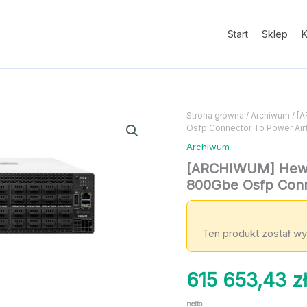
Start
Sklep
K
Strona główna
/
Archiwum
/ [
Osfp Connector To Power Airf
Archiwum
[ARCHIWUM] Hewle
800Gbe Osfp Conne
Ten produkt został wy
615 653,43
z
netto