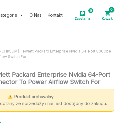
0
ategorie
O Nas
Kontakt
ARCHIWUM] Hewlett Packard Enterprise Nvidia 64-Port 800Gbe
low Switch For
tt Packard Enterprise Nvidia 64-Port
ctor To Power Airflow Switch For
Produkt archiwalny
cofany ze sprzedaży i nie jest dostępny do zakupu.
ł