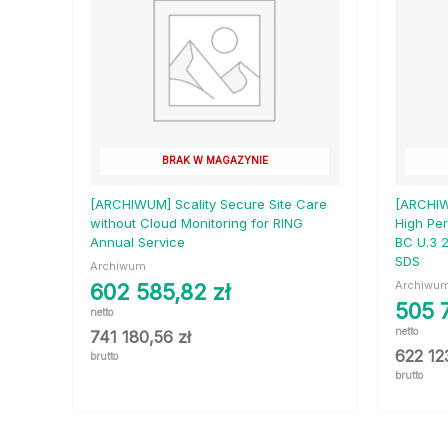
BRAK W MAGAZYNIE
[ARCHIWUM] Scality Secure Site Care
[ARCHIW
without Cloud Monitoring for RING
High Pe
Annual Service
BC U.3 
SDS
Archiwum
Archiwu
602 585,82
zł
505 
netto
netto
741 180,56
zł
622 12
brutto
brutto