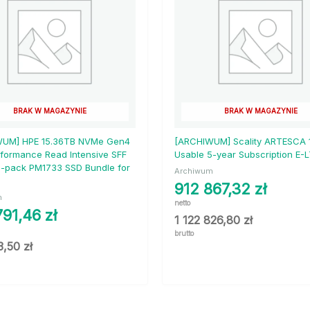
BRAK W MAGAZYNIE
BRAK W MAGAZYNIE
UM] HPE 15.36TB NVMe Gen4
[ARCHIWUM] Scality ARTESCA 
rformance Read Intensive SFF
Usable 5-year Subscription E-
2-pack PM1733 SSD Bundle for
Archiwum
912 867,32
zł
m
netto
791,46
zł
1 122 826,80
zł
brutto
3,50
zł