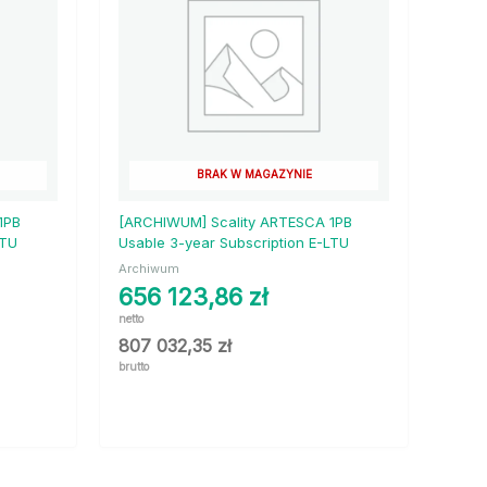
BRAK W MAGAZYNIE
1PB
[ARCHIWUM] Scality ARTESCA 1PB
LTU
Usable 3-year Subscription E-LTU
Archiwum
656 123,86
zł
netto
807 032,35
zł
brutto