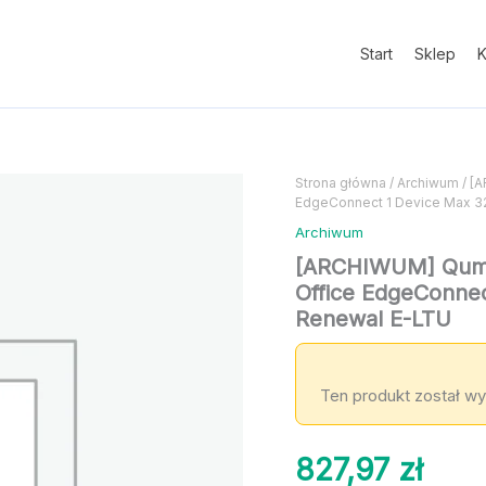
Start
Sklep
K
Strona główna
/
Archiwum
/ [
EdgeConnect 1 Device Max 
Archiwum
[ARCHIWUM] Qumul
Office EdgeConne
Renewal E-LTU
Ten produkt został wy
827,97
zł