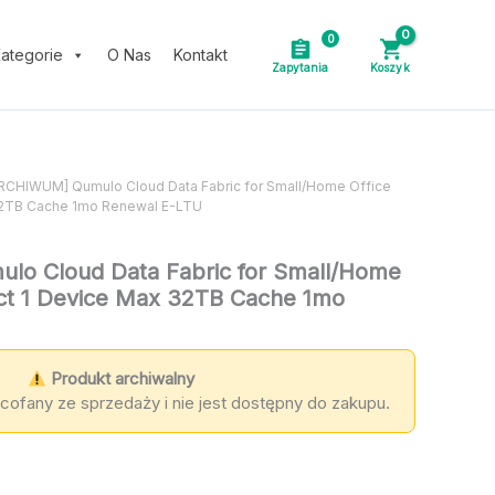
0
ategorie
O Nas
Kontakt
ARCHIWUM] Qumulo Cloud Data Fabric for Small/Home Office
32TB Cache 1mo Renewal E-LTU
o Cloud Data Fabric for Small/Home
ct 1 Device Max 32TB Cache 1mo
Produkt archiwalny
cofany ze sprzedaży i nie jest dostępny do zakupu.