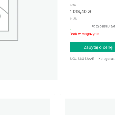
netto
1 018,40
zł
brutto
PO ZŁOŻENIU ZA
Brak w magazynie
Zapytaj o cenę
SKU:
S6G42AAE
Kategoria: