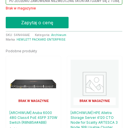
PO ZŁOŻENIU ZAMÓWIENIA NIEZWŁOCZNIE SKONTAKTUJEMY SIĘ Z TOBĄ
Brak w magazynie
Zapytaj o cenę
SKU:
S4N44AAE
Kategoria:
Archiwum
Marka:
HEWLETT PACKARD ENTERPRISE
Podobne produkty
BRAK W MAGAZYNIE
BRAK W MAGAZYNIE
[ARCHIWUM] Aruba 6000
[ARCHIWUM] HPE Alletra
48G Class4 PoE 4SFP 370W
Storage Server 4120 CTO
Switch (R8N85A#ABB)
Node for Scality ARTESCA 3
Node 1PB Usable Cluster