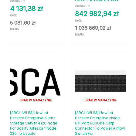
Archiwum
Archiwum
4 131,38
zł
842 982,94
zł
netto
netto
5 081,60
zł
1 036 869,02
zł
brutto
brutto
BRAK W MAGAZYNIE
BRAK W MAGAZYNIE
[ARCHIWUM] Hewlett
[ARCHIWUM] Hewlett
Packard Enterprise Alletra
Packard Enterprise Nvidia
Storage Server 4120 Node
64-Port 800Gbe Osfp
For Scality Artesca 1 Node
Connector To Power Airflow
220Tb Usable
Switch For