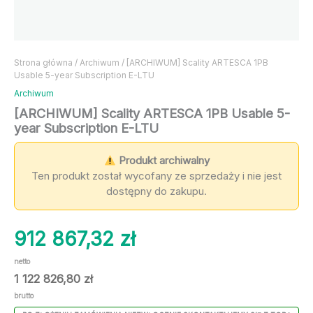
Strona główna
/
Archiwum
/ [ARCHIWUM] Scality ARTESCA 1PB
Usable 5-year Subscription E-LTU
Archiwum
[ARCHIWUM] Scality ARTESCA 1PB Usable 5-
year Subscription E-LTU
Produkt archiwalny
Ten produkt został wycofany ze sprzedaży i nie jest
dostępny do zakupu.
912 867,32
zł
netto
1 122 826,80
zł
brutto