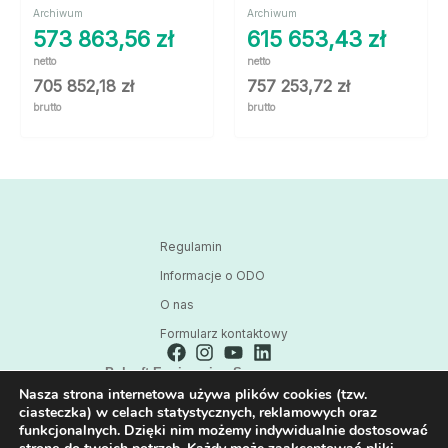
Archiwum
Archiwum
573 863,56
zł
615 653,43
zł
netto
netto
705 852,18
zł
757 253,72
zł
brutto
brutto
Regulamin
Informacje o ODO
O nas
Formularz kontaktowy
Polsoft Engineering Sp. z o.o.
Nasza strona internetowa używa plików cookies (tzw.
ul. 73 Pułku Piechoty 1, 40-467 Katowice
ciasteczka) w celach statystycznych, reklamowych oraz
Skontaktuj się z nami:
funkcjonalnych. Dzięki nim możemy indywidualnie dostosować
32 209 80 39