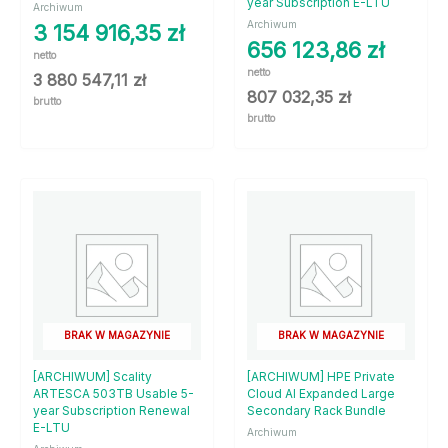
year Subscription E-LTU
Archiwum
Archiwum
3 154 916,35
zł
656 123,86
zł
netto
netto
3 880 547,11
zł
807 032,35
zł
brutto
brutto
BRAK W MAGAZYNIE
BRAK W MAGAZYNIE
[ARCHIWUM] Scality
[ARCHIWUM] HPE Private
ARTESCA 503TB Usable 5-
Cloud AI Expanded Large
year Subscription Renewal
Secondary Rack Bundle
E-LTU
Archiwum