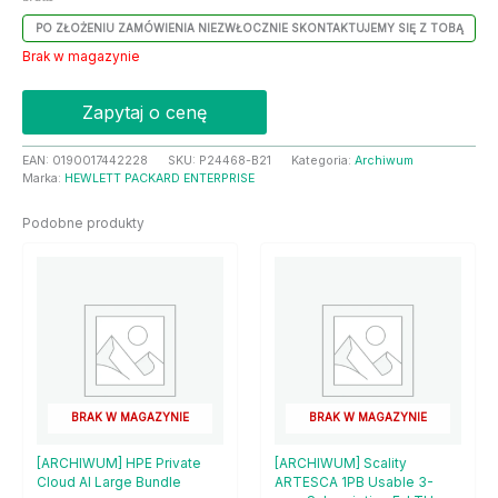
PO ZŁOŻENIU ZAMÓWIENIA NIEZWŁOCZNIE SKONTAKTUJEMY SIĘ Z TOBĄ
Brak w magazynie
Zapytaj o cenę
EAN:
0190017442228
SKU:
P24468-B21
Kategoria:
Archiwum
Marka:
HEWLETT PACKARD ENTERPRISE
Podobne produkty
BRAK W MAGAZYNIE
BRAK W MAGAZYNIE
[ARCHIWUM] HPE Private
[ARCHIWUM] Scality
Cloud AI Large Bundle
ARTESCA 1PB Usable 3-