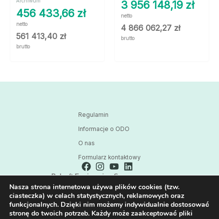
Archiwum
3 956 148,19
zł
456 433,66
zł
netto
netto
4 866 062,27
zł
561 413,40
zł
brutto
brutto
Regulamin
Informacje o ODO
O nas
Formularz kontaktowy
Polsoft Engineering Sp. z o.o.
Nasza strona internetowa używa plików cookies (tzw.
ul. 73 Pułku Piechoty 1, 40-467 Katowice
ciasteczka) w celach statystycznych, reklamowych oraz
Skontaktuj się z nami:
funkcjonalnych. Dzięki nim możemy indywidualnie dostosować
32 209 80 39
stronę do twoich potrzeb. Każdy może zaakceptować pliki