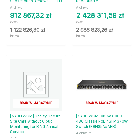
Subscription Renewal E-LTU
Rack Bundle
Archiwum
Archiwum
912 867,32
zł
2 428 311,59
zł
netto
netto
1 122 826,80
zł
2 986 823,26
zł
brutto
brutto
BRAK W MAGAZYNIE
BRAK W MAGAZYNIE
[ARCHIWUM] Scality Secure
[ARCHIWUM] Aruba 6000
Site Care without Cloud
48G Class4 PoE 4SFP 370W
Monitoring for RING Annual
Switch (R8N85A#ABB)
Service
Archiwum