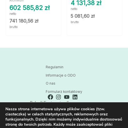
Archiwum
4 131,38
zł
602 585,82
zł
netto
netto
5 081,60
zł
741 180,56
zł
brutto
brutto
Regulamin
Informacje o ODO
O nas
Formularz kontaktowy
Polsoft Engineering Sp. z o.o.
Nasza strona internetowa używa plików cookies (tzw.
ul. 73 Pułku Piechoty 1, 40-467 Katowice
ciasteczka) w celach statystycznych, reklamowych oraz
Skontaktuj się z nami:
funkcjonalnych. Dzięki nim możemy indywidualnie dostosować
32 209 80 39
stronę do twoich potrzeb. Każdy może zaakceptować pliki