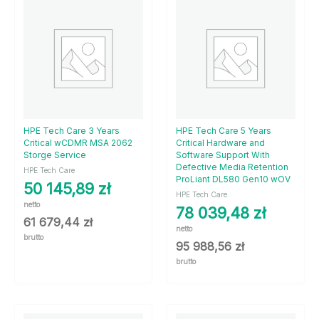
HPE Tech Care 3 Years
HPE Tech Care 5 Years
Critical wCDMR MSA 2062
Critical Hardware and
Storge Service
Software Support With
Defective Media Retention
HPE Tech Care
ProLiant DL580 Gen10 wOV
50 145,89
zł
HPE Tech Care
netto
78 039,48
zł
61 679,44
zł
netto
brutto
95 988,56
zł
brutto