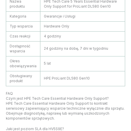
Nazwa
HPE Tech Care 5 Years Essential Hardware
produktu
Only Support for ProLiant DL580 Gen10
Kategoria
Gwarancje i Usługi
Typ wsparcia
Hardware Only
Czas reakcji
4 godziny
Dostępność
24 godziny na dobę, 7 dni w tygodniu
wsparcia
Okres
5 lat
obowiązywania
Obsługiwany
HPE ProLiant DL580 Gen10
produkt
FAQ
Czym jest HPE Tech Care Essential Hardware Only Support?
HPE Tech Care Essential Hardware Only Support to kontrakt
serwisowy zapewniający wsparcie techniczne wyłącznie dla sprzętu.
Obejmuje diagnostykę, naprawę lub wymianę uszkodzonych
komponentów sprzętowych.
Jaki jest poziom SLA dla HV5S9E?