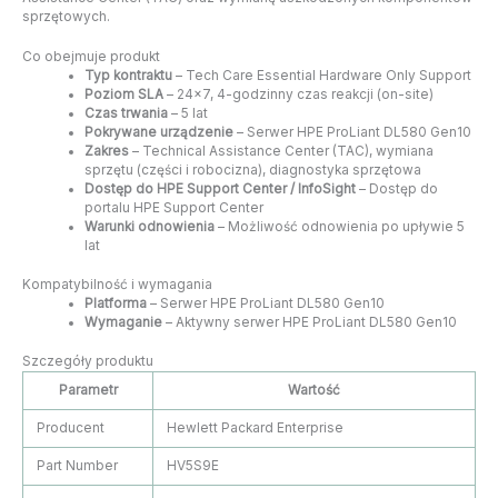
sprzętowych.
Co obejmuje produkt
Typ kontraktu
– Tech Care Essential Hardware Only Support
Poziom SLA
– 24×7, 4-godzinny czas reakcji (on-site)
Czas trwania
– 5 lat
Pokrywane urządzenie
– Serwer HPE ProLiant DL580 Gen10
Zakres
– Technical Assistance Center (TAC), wymiana
sprzętu (części i robocizna), diagnostyka sprzętowa
Dostęp do HPE Support Center / InfoSight
– Dostęp do
portalu HPE Support Center
Warunki odnowienia
– Możliwość odnowienia po upływie 5
lat
Kompatybilność i wymagania
Platforma
– Serwer HPE ProLiant DL580 Gen10
Wymaganie
– Aktywny serwer HPE ProLiant DL580 Gen10
Szczegóły produktu
Parametr
Wartość
Producent
Hewlett Packard Enterprise
Part Number
HV5S9E