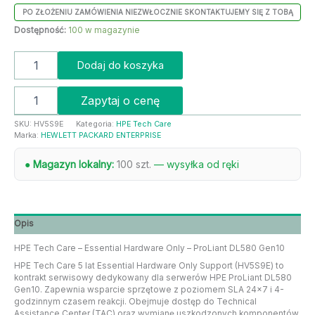
PO ZŁOŻENIU ZAMÓWIENIA NIEZWŁOCZNIE SKONTAKTUJEMY SIĘ Z TOBĄ
Dostępność:
100 w magazynie
Dodaj do koszyka
Zapytaj o cenę
SKU:
HV5S9E
Kategoria:
HPE Tech Care
Marka:
HEWLETT PACKARD ENTERPRISE
● Magazyn lokalny:
100 szt.
— wysyłka od ręki
Opis
HPE Tech Care – Essential Hardware Only – ProLiant DL580 Gen10
HPE Tech Care 5 lat Essential Hardware Only Support (HV5S9E) to
kontrakt serwisowy dedykowany dla serwerów HPE ProLiant DL580
Gen10. Zapewnia wsparcie sprzętowe z poziomem SLA 24×7 i 4-
godzinnym czasem reakcji. Obejmuje dostęp do Technical
Assistance Center (TAC) oraz wymianę uszkodzonych komponentów