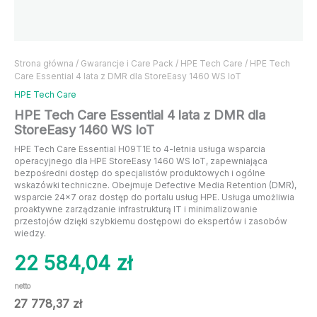
Strona główna
/
Gwarancje i Care Pack
/
HPE Tech Care
/ HPE Tech
Care Essential 4 lata z DMR dla StoreEasy 1460 WS IoT
HPE Tech Care
HPE Tech Care Essential 4 lata z DMR dla
StoreEasy 1460 WS IoT
HPE Tech Care Essential H09T1E to 4-letnia usługa wsparcia
operacyjnego dla HPE StoreEasy 1460 WS IoT, zapewniająca
bezpośredni dostęp do specjalistów produktowych i ogólne
wskazówki techniczne. Obejmuje Defective Media Retention (DMR),
wsparcie 24×7 oraz dostęp do portalu usług HPE. Usługa umożliwia
proaktywne zarządzanie infrastrukturą IT i minimalizowanie
przestojów dzięki szybkiemu dostępowi do ekspertów i zasobów
wiedzy.
22 584,04
zł
netto
27 778,37
zł