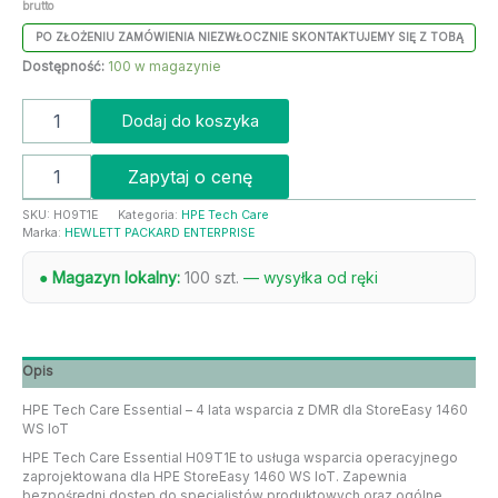
brutto
PO ZŁOŻENIU ZAMÓWIENIA NIEZWŁOCZNIE SKONTAKTUJEMY SIĘ Z TOBĄ
Dostępność:
100 w magazynie
Dodaj do koszyka
Zapytaj o cenę
SKU:
H09T1E
Kategoria:
HPE Tech Care
Marka:
HEWLETT PACKARD ENTERPRISE
● Magazyn lokalny:
100 szt.
— wysyłka od ręki
Opis
HPE Tech Care Essential – 4 lata wsparcia z DMR dla StoreEasy 1460
WS IoT
HPE Tech Care Essential H09T1E to usługa wsparcia operacyjnego
zaprojektowana dla HPE StoreEasy 1460 WS IoT. Zapewnia
bezpośredni dostęp do specjalistów produktowych oraz ogólne