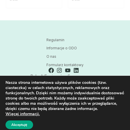
Regulamin
Informacje o ODO
O nas
Formularz kontaktowy
Polsoft Engineering Sp. z o.o.
Nasza strona internetowa używa plików cookies (tzw.
ul. 73 Pułku Piechoty 1, 40-467 Katowice
ciasteczka) w celach statystycznych, reklamowych oraz
Skontaktuj się z nami:
funkcjonalnych. Dzięki nim możemy indywidualnie dostosować
32 209 80 39
stronę do twoich potrzeb. Każdy może zaakceptować pliki
cookies albo ma możliwość wyłączenia ich w przeglądarce,
E-mail:
dzięki czemu nie będą zbierane żadne informacje.
HPE@POLSOFT.PL
Więcej informacji.
Akceptuję
Wszystkie prawa zastrzeżone © 2026 Polsoft Engineering Sp. z o.o.