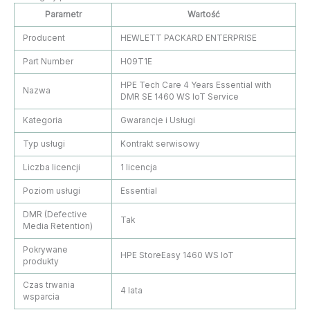
Parametr
Wartość
Producent
HEWLETT PACKARD ENTERPRISE
Part Number
H09T1E
HPE Tech Care 4 Years Essential with
Nazwa
DMR SE 1460 WS IoT Service
Kategoria
Gwarancje i Usługi
Typ usługi
Kontrakt serwisowy
Liczba licencji
1 licencja
Poziom usługi
Essential
DMR (Defective
Tak
Media Retention)
Pokrywane
HPE StoreEasy 1460 WS IoT
produkty
Czas trwania
4 lata
wsparcia