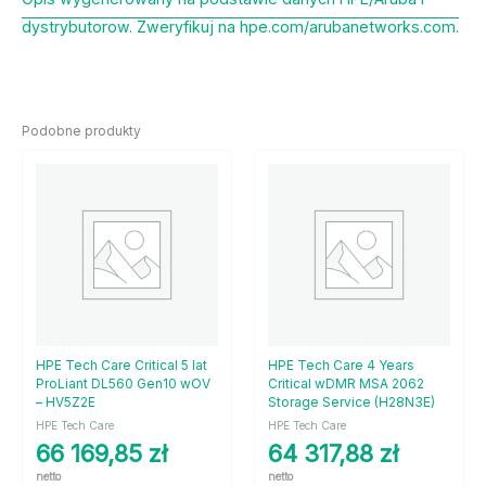
dystrybutorow. Zweryfikuj na hpe.com/arubanetworks.com.
Podobne produkty
HPE Tech Care Critical 5 lat
HPE Tech Care 4 Years
ProLiant DL560 Gen10 wOV
Critical wDMR MSA 2062
– HV5Z2E
Storage Service (H28N3E)
HPE Tech Care
HPE Tech Care
66 169,85
zł
64 317,88
zł
netto
netto