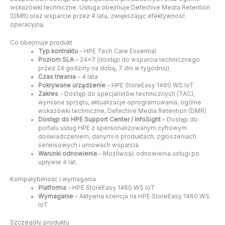
wskazówki techniczne. Usługa obejmuje Defective Media Retention
(DMR) oraz wsparcie przez 4 lata, zwiększając efektywność
operacyjną.
Co obejmuje produkt
Typ kontraktu
– HPE Tech Care Essential
Poziom SLA
– 24×7 (dostęp do wsparcia technicznego
przez 24 godziny na dobę, 7 dni w tygodniu)
Czas trwania
– 4 lata
Pokrywane urządzenie
– HPE StoreEasy 1460 WS IoT
Zakres
– Dostęp do specjalistów technicznych (TAC),
wymiana sprzętu, aktualizacje oprogramowania, ogólne
wskazówki techniczne, Defective Media Retention (DMR)
Dostęp do HPE Support Center / InfoSight
– Dostęp do
portalu usług HPE z spersonalizowanym cyfrowym
doświadczeniem, danymi o produktach, zgłoszeniach
serwisowych i umowach wsparcia.
Warunki odnowienia
– Możliwość odnowienia usługi po
upływie 4 lat.
Kompatybilność i wymagania
Platforma
– HPE StoreEasy 1460 WS IoT
Wymaganie
– Aktywna licencja na HPE StoreEasy 1460 WS
IoT
Szczegóły produktu