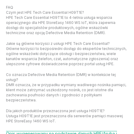
FAQ
Czym jest HPE Tech Care Essential H09T1E?
HPE Tech Care Essential H09T1E to 4-letnia usługa wsparcia
operacyjnego dla HPE StoreEasy 1460 WS IoT, która zapewnia
dostęp do specjalistów produktowych, ogólne wskazówki
techniczne oraz opcję Defective Media Retention (DMR).
Jakie są główne korzyści z usługi HPE Tech Care Essential?
Główne korzyści to bezpośredni dostęp do ekspertów technicznych,
ogólne wskazówki dotyczące obsługi i bezpieczeństwa, wiele
kanałów wsparcia (telefon, czat, automatyczne zgłoszenia) oraz
ulepszone cyfrowe doświadczenie poprzez portal usług HPE.
Co oznacza Defective Media Retention (DMR) w kontekście tej
usługi?
DMR oznacza, że w przypadku wymiany wadliwego nośnika pamięci,
klient może zatrzymać uszkodzony nośnik, co jest istotne dla
zachowania poufności danych i zgodności z politykami
bezpieczeństwa.
Dla jakich produktów przeznaczona jest usługa H09T1E?
Usługa H09T1E jest przeznaczona dla serwerów pamięci masowej
HPE StoreEasy 1460 WS IoT.
Opis wygenerowany na podstawie danych HPE/Aruba i