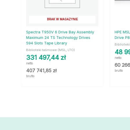
BRAK W MAGAZYNIE
Spectra T950V 6 Drive Bay Assembly
HPE MSL
Maximum 24 TS Technology Drives
Drive P
594 Slots Tape Library
Bibliotek
Biblioteki taśmowe (MSL, LTO)
48 9
331 497,44
zł
netto
netto
60 26
407 741,85
zł
brutto
brutto