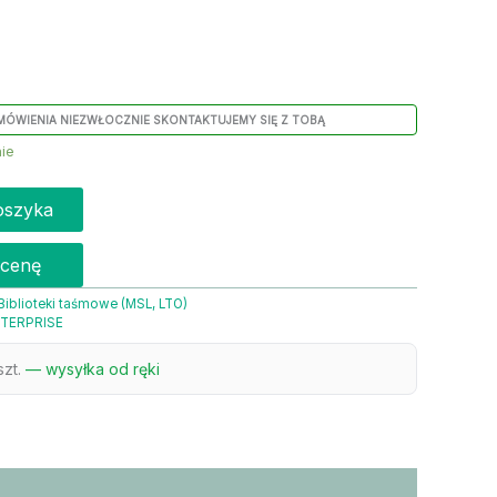
MÓWIENIA NIEZWŁOCZNIE SKONTAKTUJEMY SIĘ Z TOBĄ
ie
oszyka
 cenę
Biblioteki taśmowe (MSL, LTO)
TERPRISE
szt.
— wysyłka od ręki