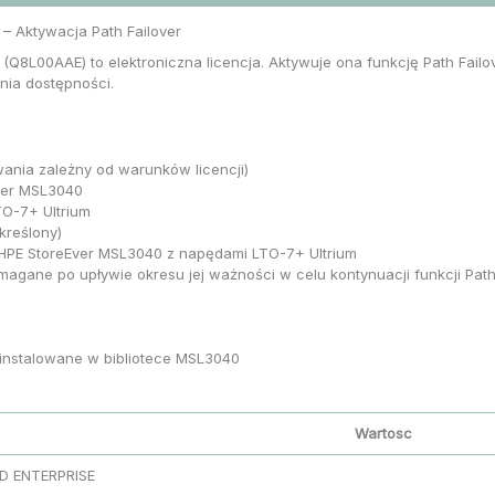
– Aktywacja Path Failover
(Q8L00AAE) to elektroniczna licencja. Aktywuje ona funkcję Path Fail
nia dostępności.
ania zależny od warunków licencji)
Ever MSL3040
TO-7+ Ultrium
kreślony)
 HPE StoreEver MSL3040 z napędami LTO-7+ Ultrium
magane po upływie okresu jej ważności w celu kontynuacji funkcji Path
instalowane w bibliotece MSL3040
Wartosc
D ENTERPRISE