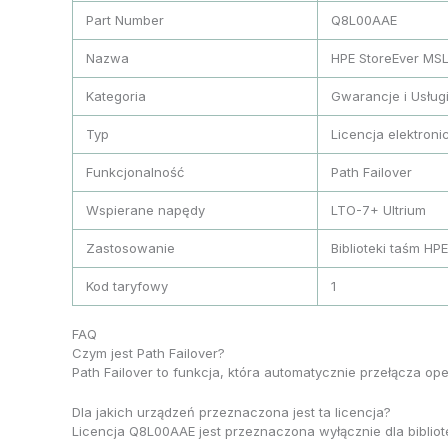
Part Number
Q8L00AAE
Nazwa
HPE StoreEver MSL
Kategoria
Gwarancje i Usług
Typ
Licencja elektroni
Funkcjonalność
Path Failover
Wspierane napędy
LTO-7+ Ultrium
Zastosowanie
Biblioteki taśm H
Kod taryfowy
1
FAQ
Czym jest Path Failover?
Path Failover to funkcja, która automatycznie przełącza o
Dla jakich urządzeń przeznaczona jest ta licencja?
Licencja Q8L00AAE jest przeznaczona wyłącznie dla bibli