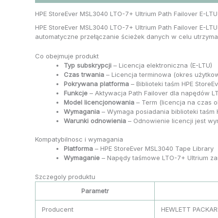
HPE StoreEver MSL3040 LTO-7+ Ultrium Path Failover E-LTU 
HPE StoreEver MSL3040 LTO-7+ Ultrium Path Failover E-LTU 
automatyczne przełączanie ścieżek danych w celu utrzyma
Co obejmuje produkt
Typ subskrypcji
– Licencja elektroniczna (E-LTU)
Czas trwania
– Licencja terminowa (okres użytkow
Pokrywana platforma
– Biblioteki taśm HPE Store
Funkcje
– Aktywacja Path Failover dla napędów L
Model licencjonowania
– Term (licencja na czas o
Wymagania
– Wymaga posiadania biblioteki taśm
Warunki odnowienia
– Odnowienie licencji jest wy
Kompatybilnosc i wymagania
Platforma
– HPE StoreEver MSL3040 Tape Library
Wymaganie
– Napędy taśmowe LTO-7+ Ultrium za
Szczegoly produktu
Parametr
Producent
HEWLETT PACKAR