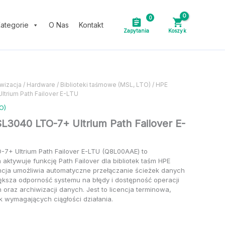
cenę
0
ategorie
O Nas
Kontakt
iwizacja
/
Hardware
/
Biblioteki taśmowe (MSL, LTO)
/ HPE
trium Path Failover E-LTU
O)
3040 LTO-7+ Ultrium Path Failover E-
7+ Ultrium Path Failover E-LTU (Q8L00AAE) to
a aktywuje funkcję Path Failover dla bibliotek taśm HPE
ncja umożliwia automatyczne przełączanie ścieżek danych
ększa odporność systemu na błędy i dostępność operacji
oraz archiwizacji danych. Jest to licencja terminowa,
 wymagających ciągłości działania.