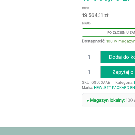
netto
19 564,11
zł
brutto
PO ZŁOŻENIU ZA
Dostępność:
100 w magazyn
Dodaj do k
Zapytaj o
SKU:
Q8L00AAE
Kategoria:
Marka:
HEWLETT PACKARD EN
● Magazyn lokalny:
100 