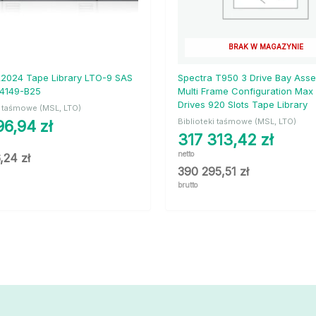
BRAK W MAGAZYNIE
2024 Tape Library LTO-9 SAS
Spectra T950 3 Drive Bay Ass
84149-B25
Multi Frame Configuration Max
Drives 920 Slots Tape Library
i taśmowe (MSL, LTO)
Biblioteki taśmowe (MSL, LTO)
96,94
zł
317 313,42
zł
netto
6,24
zł
390 295,51
zł
brutto