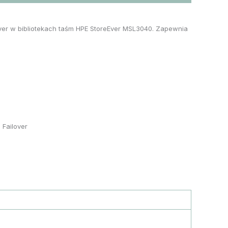
over w bibliotekach taśm HPE StoreEver MSL3040. Zapewnia
 Failover