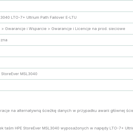
3040 LTO-7+ Ultrium Path Failover E-LTU
i > Gwarancje i Wsparcie > Gwarancje i Licencje na prod. sieciowe
czna
PE StoreEver MSL3040
peracje na alternatywną ścieżkę danych w przypadku awarii głównej ści
otek taśm HPE StoreEver MSL3040 wyposażonych w napędy LTO-7+ Ultri