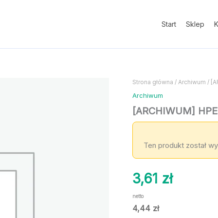
Start
Sklep
K
Strona główna
/
Archiwum
/ [
Archiwum
[ARCHIWUM] HPE S
Ten produkt został wy
3,61
zł
netto
4,44
zł