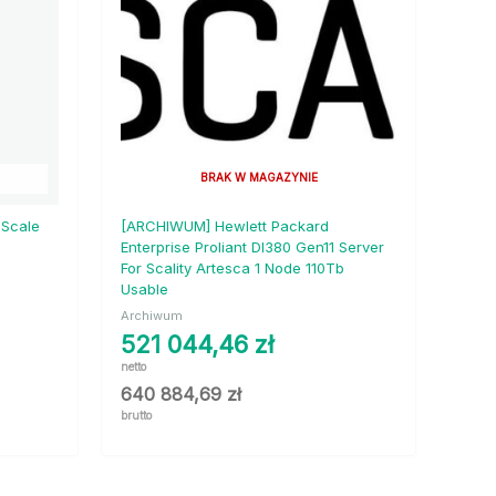
BRAK W MAGAZYNIE
 Scale
[ARCHIWUM] Hewlett Packard
Enterprise Proliant Dl380 Gen11 Server
For Scality Artesca 1 Node 110Tb
Usable
Archiwum
521 044,46
zł
netto
640 884,69
zł
brutto