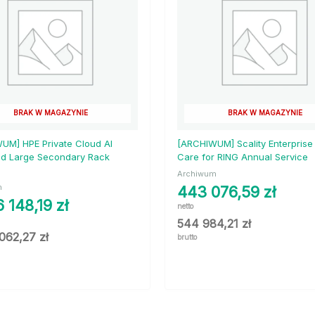
BRAK W MAGAZYNIE
BRAK W MAGAZYNIE
UM] HPE Private Cloud AI
[ARCHIWUM] Scality Enterprise
d Large Secondary Rack
Care for RING Annual Service
Archiwum
m
443 076,59
zł
6 148,19
zł
netto
544 984,21
zł
 062,27
zł
brutto