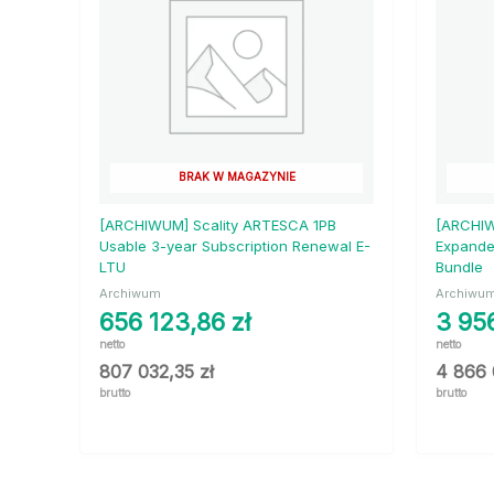
BRAK W MAGAZYNIE
[ARCHIWUM] Scality ARTESCA 1PB
[ARCHIW
Usable 3-year Subscription Renewal E-
Expande
LTU
Bundle
Archiwum
Archiwu
656 123,86
zł
3 95
netto
netto
807 032,35
zł
4 866
brutto
brutto