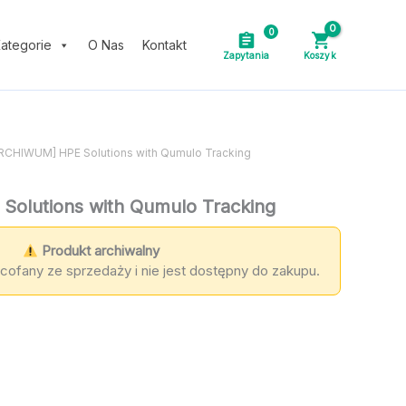
0
ategorie
O Nas
Kontakt
ARCHIWUM] HPE Solutions with Qumulo Tracking
olutions with Qumulo Tracking
Produkt archiwalny
cofany ze sprzedaży i nie jest dostępny do zakupu.