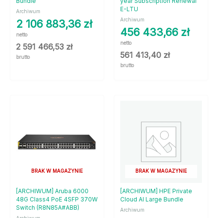
Bundle
year Subscription Renewal
E-LTU
Archiwum
Archiwum
2 106 883,36
zł
456 433,66
zł
netto
netto
2 591 466,53
zł
561 413,40
zł
brutto
brutto
BRAK W MAGAZYNIE
BRAK W MAGAZYNIE
[ARCHIWUM] Aruba 6000
[ARCHIWUM] HPE Private
48G Class4 PoE 4SFP 370W
Cloud AI Large Bundle
Switch (R8N85A#ABB)
Archiwum