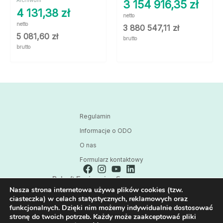
Archiwum
3 154 916,35
zł
4 131,38
zł
netto
netto
3 880 547,11
zł
5 081,60
zł
brutto
brutto
Regulamin
Informacje o ODO
O nas
Formularz kontaktowy
Polsoft Engineering Sp. z o.o.
Nasza strona internetowa używa plików cookies (tzw.
ul. 73 Pułku Piechoty 1, 40-467 Katowice
ciasteczka) w celach statystycznych, reklamowych oraz
Skontaktuj się z nami:
funkcjonalnych. Dzięki nim możemy indywidualnie dostosować
32 209 80 39
stronę do twoich potrzeb. Każdy może zaakceptować pliki