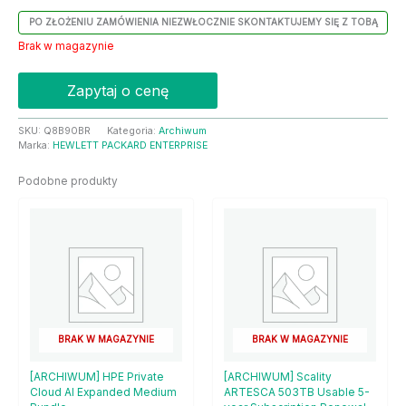
PO ZŁOŻENIU ZAMÓWIENIA NIEZWŁOCZNIE SKONTAKTUJEMY SIĘ Z TOBĄ
Brak w magazynie
Zapytaj o cenę
SKU:
Q8B90BR
Kategoria:
Archiwum
Marka:
HEWLETT PACKARD ENTERPRISE
Podobne produkty
BRAK W MAGAZYNIE
BRAK W MAGAZYNIE
[ARCHIWUM] HPE Private
[ARCHIWUM] Scality
Cloud AI Expanded Medium
ARTESCA 503TB Usable 5-