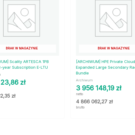
BRAK W MAGAZYNIE
BRAK W MAGAZYNIE
UM] Scality ARTESCA 1PB
[ARCHIWUM] HPE Private Cloud
3-year Subscription E-LTU
Expanded Large Secondary Ra
Bundle
m
Archiwum
123,86
zł
3 956 148,19
zł
netto
32,35
zł
4 866 062,27
zł
brutto