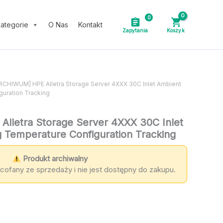
0
ategorie
O Nas
Kontakt
ARCHIWUM] HPE Alletra Storage Server 4XXX 30C Inlet Ambient
uration Tracking
lletra Storage Server 4XXX 30C Inlet
 Temperature Configuration Tracking
Produkt archiwalny
cofany ze sprzedaży i nie jest dostępny do zakupu.