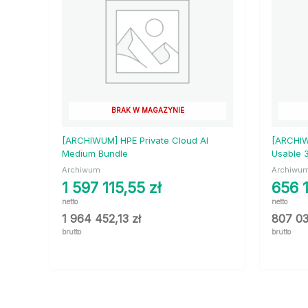
BRAK W MAGAZYNIE
[ARCHIWUM] HPE Private Cloud AI
[ARCHIW
Medium Bundle
Usable 
Archiwum
Archiwu
1 597 115,55
zł
656 
netto
netto
1 964 452,13
zł
807 0
brutto
brutto