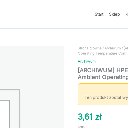
Start
Sklep
K
Strona główna
/
Archiwum
/ [
Operating Temperature Config
Archiwum
[ARCHIWUM] HPE A
Ambient Operating
Ten produkt został wy
3,61
zł
netto