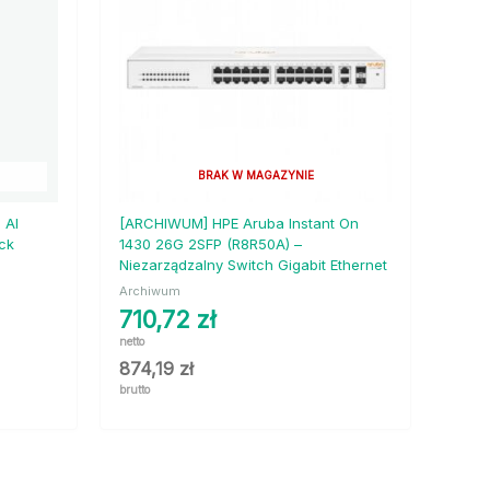
BRAK W MAGAZYNIE
 AI
[ARCHIWUM] HPE Aruba Instant On
ck
1430 26G 2SFP (R8R50A) –
Niezarządzalny Switch Gigabit Ethernet
Archiwum
710,72
zł
netto
874,19
zł
brutto