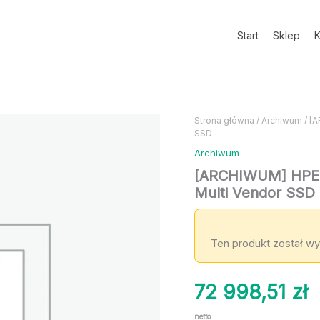
Start
Sklep
K
Strona główna
/
Archiwum
/ [
SSD
Archiwum
[ARCHIWUM] HPE 
Multi Vendor SSD
Ten produkt został wy
72 998,51
zł
netto