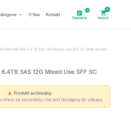
0
ategorie
O Nas
Kontakt
ARCHIWUM] HPE 6.4TB SAS 12G Mixed Use SFF SC Multi Vendor
6.4TB SAS 12G Mixed Use SFF SC
Produkt archiwalny
cofany ze sprzedaży i nie jest dostępny do zakupu.