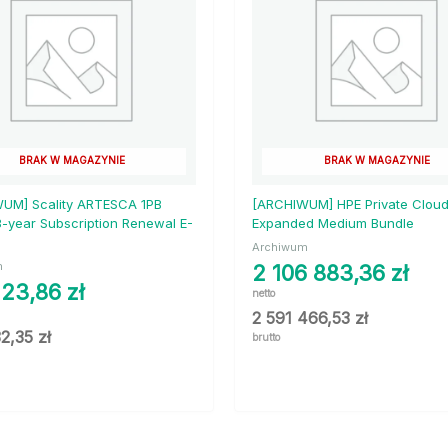
BRAK W MAGAZYNIE
BRAK W MAGAZYNIE
UM] Scality ARTESCA 1PB
[ARCHIWUM] HPE Private Cloud
3-year Subscription Renewal E-
Expanded Medium Bundle
Archiwum
m
2 106 883,36
zł
123,86
zł
netto
2 591 466,53
zł
32,35
zł
brutto