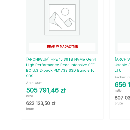
BRAK W MAGAZYNIE
[ARCHIWUM] HPE 15.36TB NVMe Gen4
[ARCHIW
High Performance Read Intensive SFF
Usable 
BC U.3 2-pack PM1733 SSD Bundle for
LTU
SDS
Archiwu
Archiwum
656 
505 791,46
zł
netto
netto
807 0
622 123,50
zł
brutto
brutto