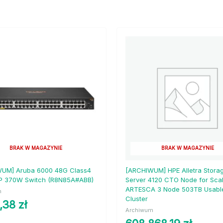
BRAK W MAGAZYNIE
BRAK W MAGAZYNIE
UM] Aruba 6000 48G Class4
[ARCHIWUM] HPE Alletra Stora
P 370W Switch (R8N85A#ABB)
Server 4120 CTO Node for Scal
ARTESCA 3 Node 503TB Usabl
m
Cluster
1,38
zł
Archiwum