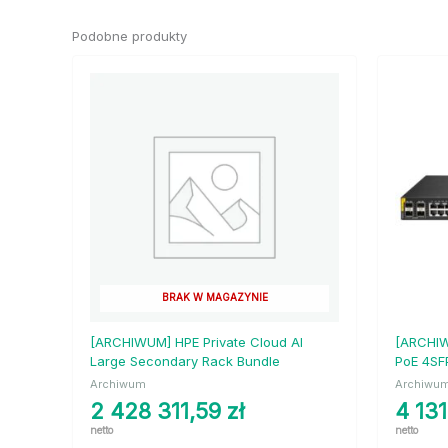
Podobne produkty
BRAK W MAGAZYNIE
[ARCHIWUM] HPE Private Cloud AI
[ARCHIW
Large Secondary Rack Bundle
PoE 4SF
Archiwum
Archiwu
2 428 311,59
zł
4 13
netto
netto