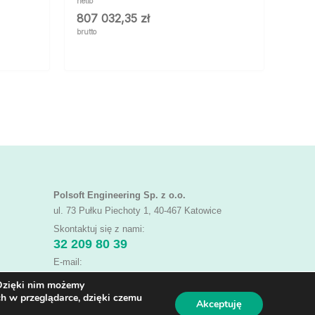
netto
807 032,35
zł
brutto
Polsoft Engineering Sp. z o.o.
ul. 73 Pułku Piechoty 1, 40-467 Katowice
Skontaktuj się z nami:
32 209 80 39
E-mail:
HPE@POLSOFT.PL
 Dzięki nim możemy
h w przeglądarce, dzięki czemu
Akceptuję