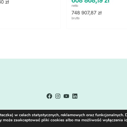
608 868,19
zł
,60
zł
netto
748 907,87
zł
brutto
steczka) w celach statystycznych, reklamowych oraz funkcjonalnych.
y może zaakceptować pliki cookies albo ma możliwość wyłączenia ic
Wszystkie prawa zastrzeżone © 2026 Polsoft Engineering Sp. z o.o.