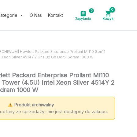
0
ategorie
O Nas
Kontakt
RCHIWUM] Hewlett Packard Enterprise Proliant Ml110 Gen11
el Xeon Silver 4514Y 2 Ghz 32 Gb Ddr5-Sdram 1000 W
t Packard Enterprise Proliant Ml110
 Tower (4.5U) Intel Xeon Silver 4514Y 2
Sdram 1000 W
Produkt archiwalny
cofany ze sprzedaży i nie jest dostępny do zakupu.