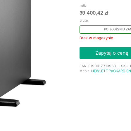
netto
39 400,42
zł
brutto
PO ZŁOŻENIU ZA
Brak w magazynie
Zapytaj o cenę
EAN:
0190017710983
SKU:
Marka:
HEWLETT PACKARD EN