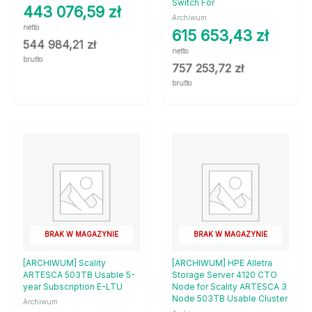
Switch For
443 076,59
zł
Archiwum
netto
615 653,43
zł
544 984,21
zł
netto
brutto
757 253,72
zł
brutto
BRAK W MAGAZYNIE
BRAK W MAGAZYNIE
[ARCHIWUM] Scality
[ARCHIWUM] HPE Alletra
ARTESCA 503TB Usable 5-
Storage Server 4120 CTO
year Subscription E-LTU
Node for Scality ARTESCA 3
Node 503TB Usable Cluster
Archiwum