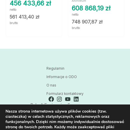
Archiwum
456 433,66
zł
608 868,19
zł
netto
netto
561 413,40
zł
748 907,87
zł
brutto
brutto
Regulamin
Informacje o ODO
O nas
Formularz kontaktowy
Polsoft Engineering Sp. z o.o.
Nasza strona internetowa używa plików cookies (tzw.
ul. 73 Pułku Piechoty 1, 40-467 Katowice
ciasteczka) w celach statystycznych, reklamowych oraz
Skontaktuj się z nami:
funkcjonalnych. Dzięki nim możemy indywidualnie dostosować
32 209 80 39
stronę do twoich potrzeb. Każdy może zaakceptować pliki