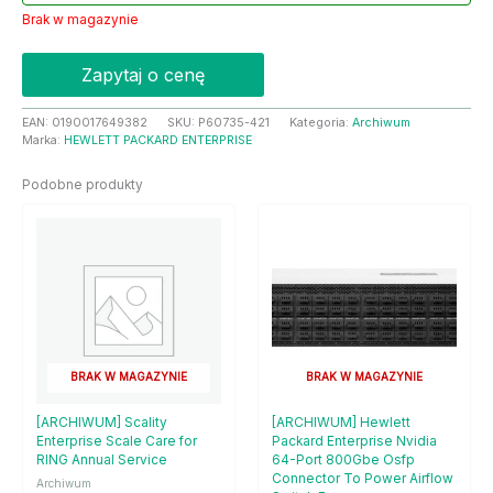
Brak w magazynie
Zapytaj o cenę
EAN:
0190017649382
SKU:
P60735-421
Kategoria:
Archiwum
Marka:
HEWLETT PACKARD ENTERPRISE
Podobne produkty
BRAK W MAGAZYNIE
BRAK W MAGAZYNIE
[ARCHIWUM] Scality
[ARCHIWUM] Hewlett
Enterprise Scale Care for
Packard Enterprise Nvidia
RING Annual Service
64-Port 800Gbe Osfp
Connector To Power Airflow
Archiwum