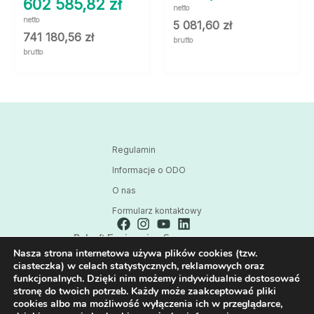
602 585,82
zł
netto
netto
5 081,60
zł
741 180,56
zł
brutto
brutto
Regulamin
Informacje o ODO
O nas
Formularz kontaktowy
Polsoft Engineering Sp. z o.o.
Nasza strona internetowa używa plików cookies (tzw.
ul. 73 Pułku Piechoty 1, 40-467 Katowice
ciasteczka) w celach statystycznych, reklamowych oraz
Skontaktuj się z nami:
funkcjonalnych. Dzięki nim możemy indywidualnie dostosować
32 209 80 39
stronę do twoich potrzeb. Każdy może zaakceptować pliki
cookies albo ma możliwość wyłączenia ich w przeglądarce,
E-mail: