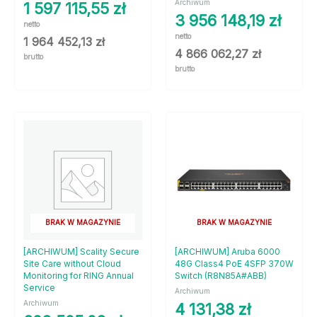
Archiwum
1 597 115,55
zł
3 956 148,19
zł
netto
netto
1 964 452,13
zł
4 866 062,27
zł
brutto
brutto
BRAK W MAGAZYNIE
BRAK W MAGAZYNIE
[ARCHIWUM] Scality Secure
[ARCHIWUM] Aruba 6000
Site Care without Cloud
48G Class4 PoE 4SFP 370W
Monitoring for RING Annual
Switch (R8N85A#ABB)
Service
Archiwum
Archiwum
4 131,38
zł