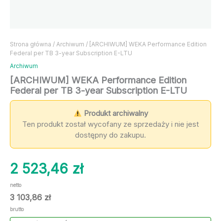
Strona główna
/
Archiwum
/ [ARCHIWUM] WEKA Performance Edition
Federal per TB 3-year Subscription E-LTU
Archiwum
[ARCHIWUM] WEKA Performance Edition
Federal per TB 3-year Subscription E-LTU
Produkt archiwalny
Ten produkt został wycofany ze sprzedaży i nie jest
dostępny do zakupu.
2 523,46
zł
netto
3 103,86
zł
brutto