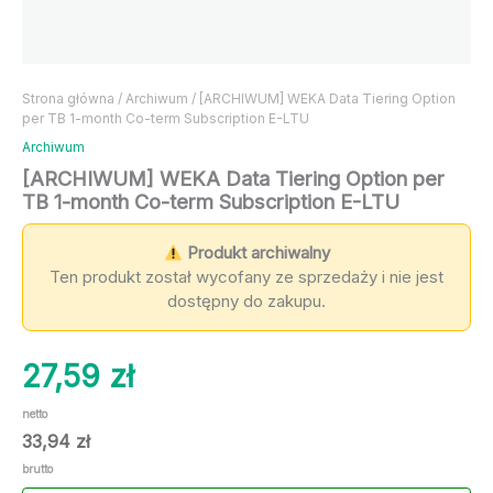
Strona główna
/
Archiwum
/ [ARCHIWUM] WEKA Data Tiering Option
per TB 1-month Co-term Subscription E-LTU
Archiwum
[ARCHIWUM] WEKA Data Tiering Option per
TB 1-month Co-term Subscription E-LTU
Produkt archiwalny
Ten produkt został wycofany ze sprzedaży i nie jest
dostępny do zakupu.
27,59
zł
netto
33,94
zł
brutto