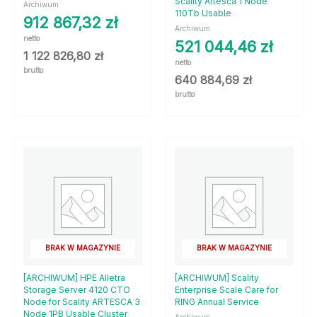
Scality Artesca 1 Node
Archiwum
110Tb Usable
912 867,32
zł
Archiwum
netto
521 044,46
zł
1 122 826,80
zł
netto
brutto
640 884,69
zł
brutto
BRAK W MAGAZYNIE
BRAK W MAGAZYNIE
[ARCHIWUM] HPE Alletra
[ARCHIWUM] Scality
Storage Server 4120 CTO
Enterprise Scale Care for
Node for Scality ARTESCA 3
RING Annual Service
Node 1PB Usable Cluster
Archiwum