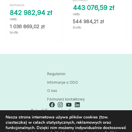
Archiwum
443 076,59
zł
842 982,94
zł
netto
netto
544 984,21
zł
1 036 869,02
zł
brutto
brutto
Regulamin
Informacje o ODO
O nas
Formularz kontaktowy
Polsoft Engineering Sp. z o.o.
Nasza strona internetowa używa plików cookies (tzw.
ul. 73 Pułku Piechoty 1, 40-467 Katowice
ciasteczka) w celach statystycznych, reklamowych oraz
Skontaktuj się z nami:
funkcjonalnych. Dzięki nim możemy indywidualnie dostosować
32 209 80 39