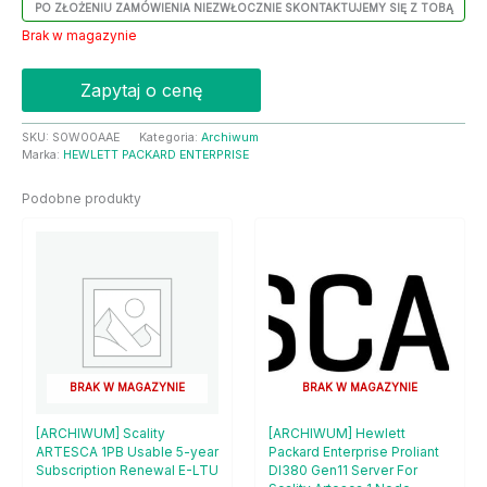
PO ZŁOŻENIU ZAMÓWIENIA NIEZWŁOCZNIE SKONTAKTUJEMY SIĘ Z TOBĄ
Brak w magazynie
Zapytaj o cenę
SKU:
S0W00AAE
Kategoria:
Archiwum
Marka:
HEWLETT PACKARD ENTERPRISE
Podobne produkty
BRAK W MAGAZYNIE
BRAK W MAGAZYNIE
[ARCHIWUM] Scality
[ARCHIWUM] Hewlett
ARTESCA 1PB Usable 5-year
Packard Enterprise Proliant
Subscription Renewal E-LTU
Dl380 Gen11 Server For