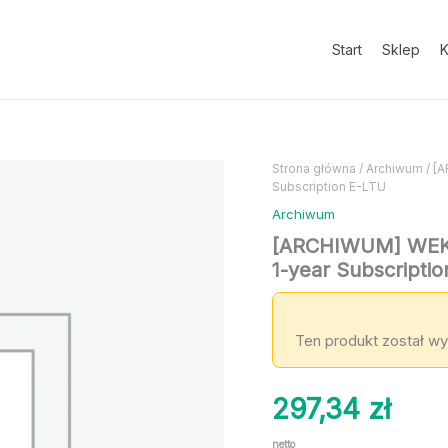
Start
Sklep
K
Strona główna
/
Archiwum
/ [
Subscription E-LTU
Archiwum
[ARCHIWUM] WEKA 
1-year Subscripti
Ten produkt został wy
297,34
zł
netto