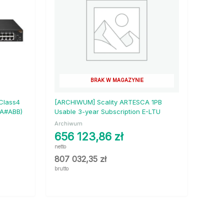
BRAK W MAGAZYNIE
Class4
[ARCHIWUM] Scality ARTESCA 1PB
5A#ABB)
Usable 3-year Subscription E-LTU
Archiwum
656 123,86
zł
netto
807 032,35
zł
brutto