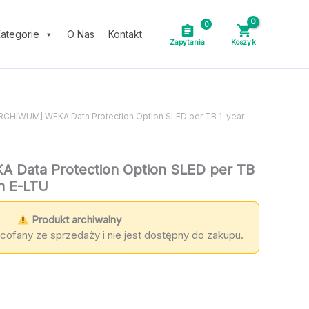
0
ategorie
O Nas
Kontakt
ARCHIWUM] WEKA Data Protection Option SLED per TB 1-year
Data Protection Option SLED per TB
on E-LTU
Produkt archiwalny
cofany ze sprzedaży i nie jest dostępny do zakupu.