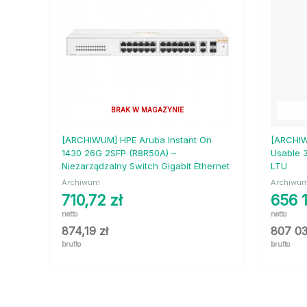
BRAK W MAGAZYNIE
[ARCHIWUM] HPE Aruba Instant On
[ARCHIW
1430 26G 2SFP (R8R50A) –
Usable 
Niezarządzalny Switch Gigabit Ethernet
LTU
Archiwum
Archiwu
710,72
zł
656 
netto
netto
874,19
zł
807 0
brutto
brutto