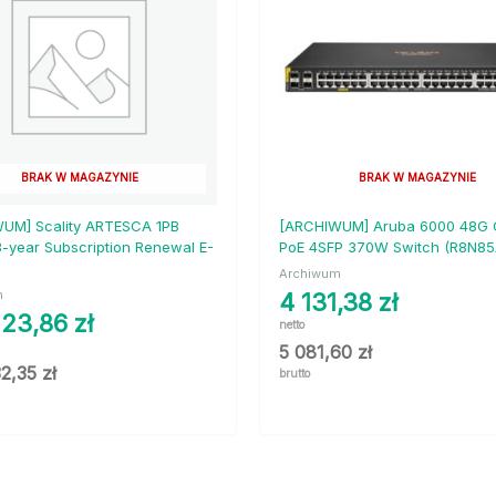
BRAK W MAGAZYNIE
BRAK W MAGAZYNIE
UM] Scality ARTESCA 1PB
[ARCHIWUM] Aruba 6000 48G 
3-year Subscription Renewal E-
PoE 4SFP 370W Switch (R8N8
Archiwum
m
4 131,38
zł
123,86
zł
netto
5 081,60
zł
32,35
zł
brutto