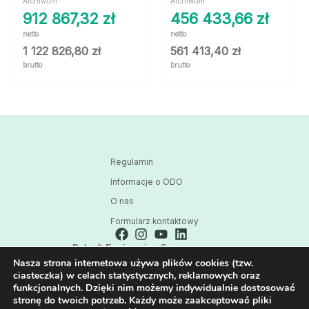
Archiwum
Archiwum
912 867,32
zł
456 433,66
zł
netto
netto
1 122 826,80
zł
561 413,40
zł
brutto
brutto
Regulamin
Informacje o ODO
O nas
Formularz kontaktowy
Polsoft Engineering Sp. z o.o.
Nasza strona internetowa używa plików cookies (tzw.
ul. 73 Pułku Piechoty 1, 40-467 Katowice
ciasteczka) w celach statystycznych, reklamowych oraz
Skontaktuj się z nami:
funkcjonalnych. Dzięki nim możemy indywidualnie dostosować
32 209 80 39
stronę do twoich potrzeb. Każdy może zaakceptować pliki