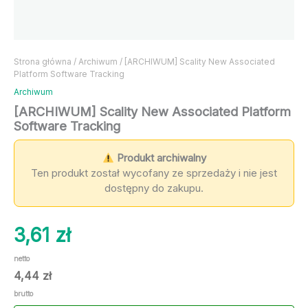
Strona główna
/
Archiwum
/ [ARCHIWUM] Scality New Associated
Platform Software Tracking
Archiwum
[ARCHIWUM] Scality New Associated Platform
Software Tracking
Produkt archiwalny
Ten produkt został wycofany ze sprzedaży i nie jest
dostępny do zakupu.
3,61
zł
netto
4,44
zł
brutto