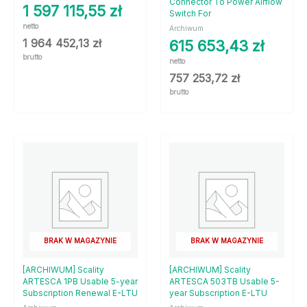
Connector To Power Airflow
1 597 115,55
zł
Switch For
netto
Archiwum
1 964 452,13
zł
615 653,43
zł
brutto
netto
757 253,72
zł
brutto
BRAK W MAGAZYNIE
BRAK W MAGAZYNIE
[ARCHIWUM] Scality
[ARCHIWUM] Scality
ARTESCA 1PB Usable 5-year
ARTESCA 503TB Usable 5-
Subscription Renewal E-LTU
year Subscription E-LTU