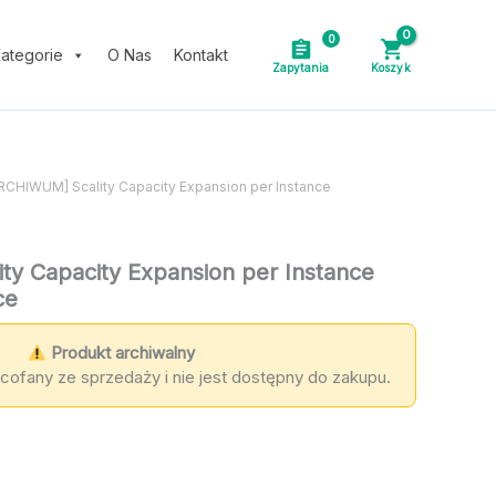
0
ategorie
O Nas
Kontakt
RCHIWUM] Scality Capacity Expansion per Instance
y Capacity Expansion per Instance
ce
Produkt archiwalny
cofany ze sprzedaży i nie jest dostępny do zakupu.