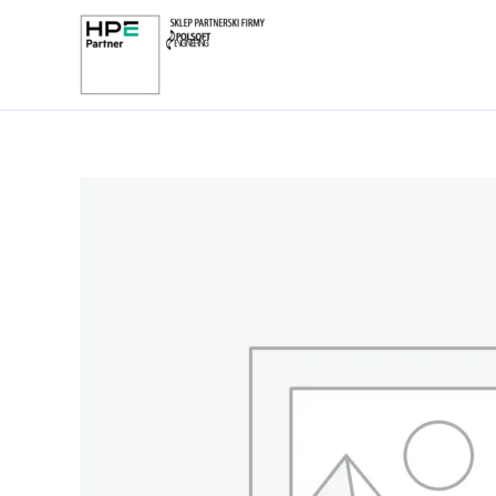
Przejdź
do
treści