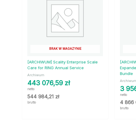
BRAK W MAGAZYNIE
[ARCHIWUM] Scality Enterprise Scale
[ARCHIW
Care for RING Annual Service
Expande
Bundle
Archiwum
Archiwu
443 076,59
zł
3 95
netto
netto
544 984,21
zł
4 866
brutto
brutto