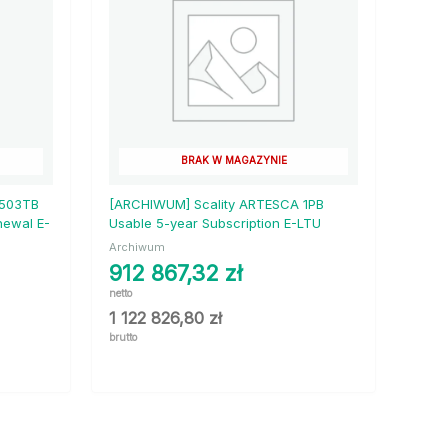
BRAK W MAGAZYNIE
 503TB
[ARCHIWUM] Scality ARTESCA 1PB
newal E-
Usable 5-year Subscription E-LTU
Archiwum
912 867,32
zł
netto
1 122 826,80
zł
brutto