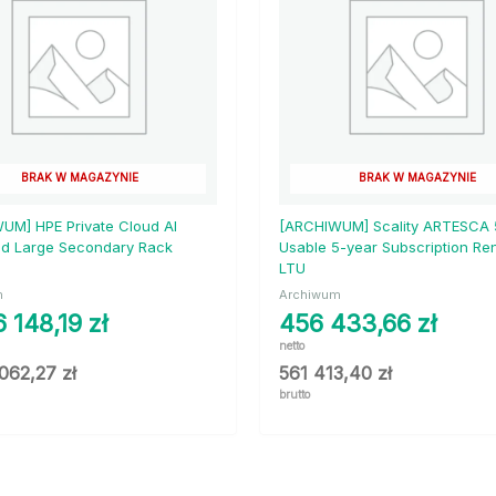
BRAK W MAGAZYNIE
BRAK W MAGAZYNIE
UM] HPE Private Cloud AI
[ARCHIWUM] Scality ARTESCA
d Large Secondary Rack
Usable 5-year Subscription Re
LTU
m
Archiwum
6 148,19
zł
456 433,66
zł
netto
 062,27
zł
561 413,40
zł
brutto