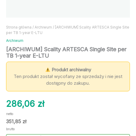
Strona główna
/
Archiwum
/ [ARCHIWUM] Scality ARTESCA Single Site
per TB 1-year E-LTU
Archiwum
[ARCHIWUM] Scality ARTESCA Single Site per
TB 1-year E-LTU
Produkt archiwalny
Ten produkt został wycofany ze sprzedaży i nie jest
dostępny do zakupu.
286,06
zł
netto
351,85
zł
brutto