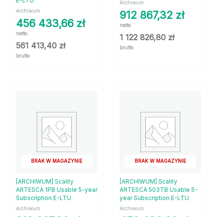
E-LTU
Archiwum
Archiwum
912 867,32
zł
456 433,66
zł
netto
netto
1 122 826,80
zł
561 413,40
zł
brutto
brutto
BRAK W MAGAZYNIE
BRAK W MAGAZYNIE
[ARCHIWUM] Scality
[ARCHIWUM] Scality
ARTESCA 1PB Usable 5-year
ARTESCA 503TB Usable 5-
Subscription E-LTU
year Subscription E-LTU
Archiwum
Archiwum