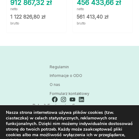
912 867,32
zł
456 433,66
zł
netto
netto
1 122 826,80
zł
561 413,40
zł
brutto
brutto
Regulamin
Informacje o ODO
O nas
Formularz kontaktowy
Polsoft Engineering Sp. z o.o.
Nasza strona internetowa używa plików cookies (tzw.
ul. 73 Pułku Piechoty 1, 40-467 Katowice
ciasteczka) w celach statystycznych, reklamowych oraz
Skontaktuj się z nami:
funkcjonalnych. Dzięki nim możemy indywidualnie dostosować
32 209 80 39
stronę do twoich potrzeb. Każdy może zaakceptować pliki
cookies albo ma możliwość wyłączenia ich w przeglądarce,
E-mail: