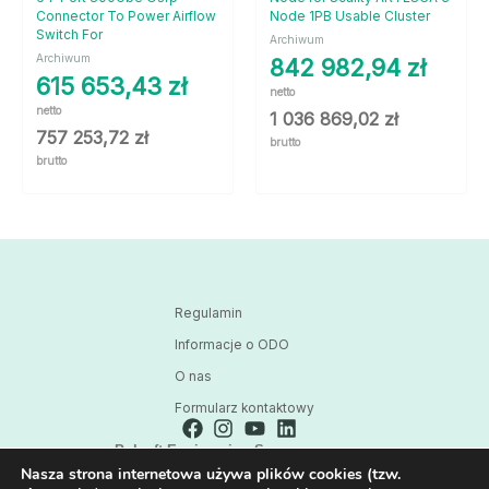
Connector To Power Airflow
Node 1PB Usable Cluster
Switch For
Archiwum
Archiwum
842 982,94
zł
615 653,43
zł
netto
netto
1 036 869,02
zł
757 253,72
zł
brutto
brutto
Regulamin
Informacje o ODO
O nas
Formularz kontaktowy
Polsoft Engineering Sp. z o.o.
Nasza strona internetowa używa plików cookies (tzw.
ul. 73 Pułku Piechoty 1, 40-467 Katowice