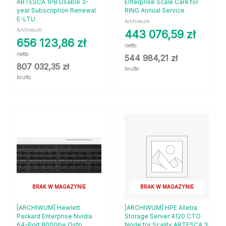
ARTESCA 1PB Usable 3-
Enterprise Scale Care for
year Subscription Renewal
RING Annual Service
E-LTU
Archiwum
Archiwum
443 076,59
zł
656 123,86
zł
netto
netto
544 984,21
zł
807 032,35
zł
brutto
brutto
BRAK W MAGAZYNIE
BRAK W MAGAZYNIE
[ARCHIWUM] Hewlett
[ARCHIWUM] HPE Alletra
Packard Enterprise Nvidia
Storage Server 4120 CTO
64-Port 800Gbe Osfp
Node for Scality ARTESCA 3