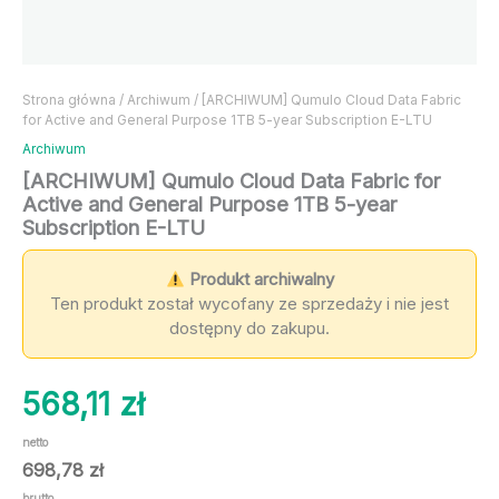
Strona główna
/
Archiwum
/ [ARCHIWUM] Qumulo Cloud Data Fabric
for Active and General Purpose 1TB 5-year Subscription E-LTU
Archiwum
[ARCHIWUM] Qumulo Cloud Data Fabric for
Active and General Purpose 1TB 5-year
Subscription E-LTU
Produkt archiwalny
Ten produkt został wycofany ze sprzedaży i nie jest
dostępny do zakupu.
568,11
zł
netto
698,78
zł
brutto