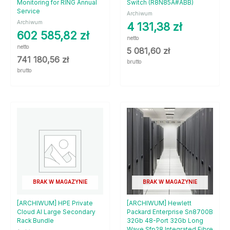
Monitoring for RING Annual
Switch (R8N85A#ABB)
Service
Archiwum
Archiwum
4 131,38
zł
602 585,82
zł
netto
netto
5 081,60
zł
741 180,56
zł
brutto
brutto
BRAK W MAGAZYNIE
BRAK W MAGAZYNIE
[ARCHIWUM] HPE Private
[ARCHIWUM] Hewlett
Cloud AI Large Secondary
Packard Enterprise Sn8700B
Rack Bundle
32Gb 48-Port 32Gb Long
Wave Sfp28 Integrated Fibre