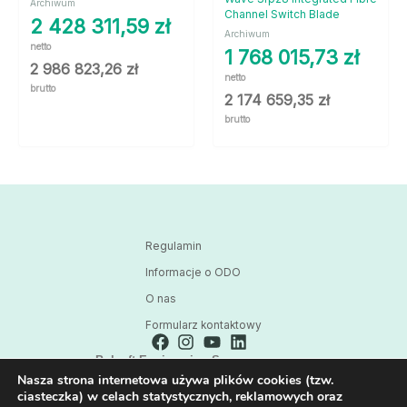
Archiwum
Channel Switch Blade
2 428 311,59
zł
Archiwum
netto
1 768 015,73
zł
2 986 823,26
zł
netto
brutto
2 174 659,35
zł
brutto
Regulamin
Informacje o ODO
O nas
Formularz kontaktowy
Polsoft Engineering Sp. z o.o.
Nasza strona internetowa używa plików cookies (tzw.
ul. 73 Pułku Piechoty 1, 40-467 Katowice
ciasteczka) w celach statystycznych, reklamowych oraz
Skontaktuj się z nami: