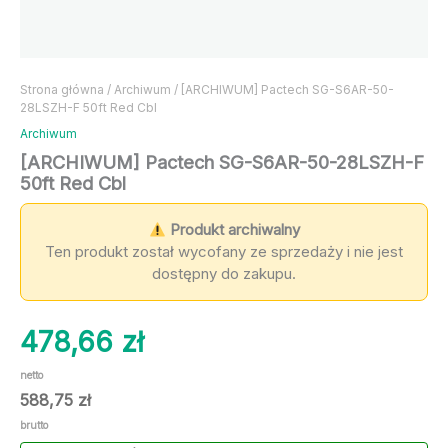
Strona główna
/
Archiwum
/ [ARCHIWUM] Pactech SG-S6AR-50-
28LSZH-F 50ft Red Cbl
Archiwum
[ARCHIWUM] Pactech SG-S6AR-50-28LSZH-F
50ft Red Cbl
Produkt archiwalny
Ten produkt został wycofany ze sprzedaży i nie jest
dostępny do zakupu.
478,66
zł
netto
588,75
zł
brutto