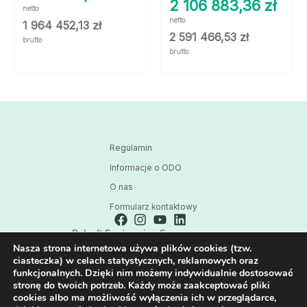
2 106 883,36
zł
netto
netto
1 964 452,13
zł
2 591 466,53
zł
brutto
brutto
Regulamin
Informacje o ODO
O nas
Formularz kontaktowy
Polsoft Engineering Sp. z o.o.
Nasza strona internetowa używa plików cookies (tzw.
ul. 73 Pułku Piechoty 1, 40-467 Katowice
ciasteczka) w celach statystycznych, reklamowych oraz
Skontaktuj się z nami:
funkcjonalnych. Dzięki nim możemy indywidualnie dostosować
32 209 80 39
stronę do twoich potrzeb. Każdy może zaakceptować pliki
cookies albo ma możliwość wyłączenia ich w przeglądarce,
E-mail: