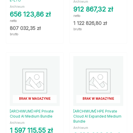
E-LTU
Archiwum
Archiwum
912 867,32
zł
656 123,86
zł
netto
netto
1 122 826,80
zł
807 032,35
zł
brutto
brutto
BRAK W MAGAZYNIE
BRAK W MAGAZYNIE
[ARCHIWUM] HPE Private
[ARCHIWUM] HPE Private
Cloud AI Medium Bundle
Cloud AI Expanded Medium
Bundle
Archiwum
Archiwum
1 597 115,55
zł