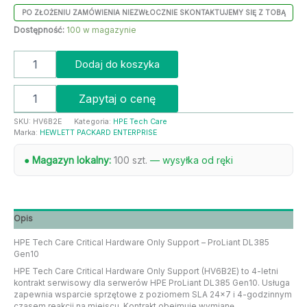
PO ZŁOŻENIU ZAMÓWIENIA NIEZWŁOCZNIE SKONTAKTUJEMY SIĘ Z TOBĄ
Dostępność:
100 w magazynie
Dodaj do koszyka
Zapytaj o cenę
SKU:
HV6B2E
Kategoria:
HPE Tech Care
Marka:
HEWLETT PACKARD ENTERPRISE
● Magazyn lokalny:
100 szt.
— wysyłka od ręki
Opis
HPE Tech Care Critical Hardware Only Support – ProLiant DL385
Gen10
HPE Tech Care Critical Hardware Only Support (HV6B2E) to 4-letni
kontrakt serwisowy dla serwerów HPE ProLiant DL385 Gen10. Usługa
zapewnia wsparcie sprzętowe z poziomem SLA 24×7 i 4-godzinnym
czasem reakcji na miejscu. Kontrakt obejmuje wymianę