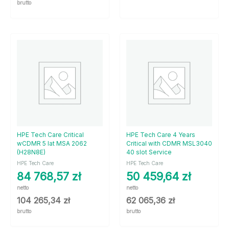
brutto
HPE Tech Care Critical
HPE Tech Care 4 Years
wCDMR 5 lat MSA 2062
Critical with CDMR MSL3040
(H28N8E)
40 slot Service
HPE Tech Care
HPE Tech Care
84 768,57
zł
50 459,64
zł
netto
netto
104 265,34
zł
62 065,36
zł
brutto
brutto