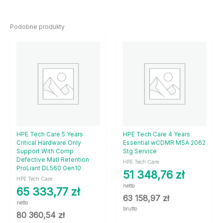
Podobne produkty
HPE Tech Care 5 Years
HPE Tech Care 4 Years
Critical Hardware Only
Essential wCDMR MSA 2062
Support With Comp
Stg Service
Defective Matl Retention
HPE Tech Care
ProLiant DL560 Gen10
51 348,76
zł
HPE Tech Care
netto
65 333,77
zł
63 158,97
zł
netto
brutto
80 360,54
zł