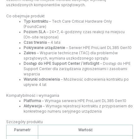
uszkodzonych komponentów sprzętowych.
Co obejmuje produkt
Typ kontraktu
– Tech Care Critical Hardware Only
(FoundCare)
Poziom SLA
– 24×7, 4-godzinny czas reakcji na miejscu
(On-site response)
Czas trwania
– 4 lata
Pokrywane urządzenie
– Serwer HPE ProLiant DL385 Gen10
Zakres
– Wsparcie techniczne (TAC) dla problemów
sprzętowych, wymiana uszkodzonego sprzętu
Dostęp do HPE Support Center / InfoSight
– Dostęp do HPE
Support Center dla zarządzania zgłoszeniami i zasobami
wsparcia
Warunki odnowienia
– Możliwość odnowienia kontraktu po
upływie 4 lat
Kompatybilność i wymagania
Platforma
– Wymaga serwera HPE ProLiant DL385 Gen10
Aktywacja
– Wymaga rejestracji kontraktu z przypisaniem do
konkretnego numeru seryjnego urządzenia
Szczegóły produktu
Parametr
Wartość