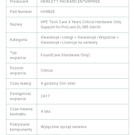
Producent
HEWLETT PACKARD ENTERPRISE
Part Number
HV6B2E
HPE Tech Care 4 Years Critical Hardware Only
Nazwa
Support for ProLiant DL385 Gen10
Gwarancje i Usługi > Gwarancje i Wsparcie >
Kategoria
Gwarancje i Licencje na serwery
Typ
FoundCare (Hardware Only)
wsparcia
Poziom
Critical
wsparcia
Czas reakcji
4 godziny (On-site)
Dostępność
24×7
wsparcia
Czas trwania
4 lata
kontraktu
Pokrywane
Wyłącznie sprzęt serwera
komponenty