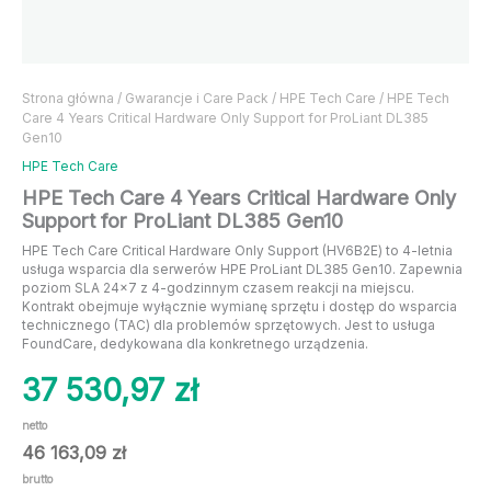
Strona główna
/
Gwarancje i Care Pack
/
HPE Tech Care
/ HPE Tech
Care 4 Years Critical Hardware Only Support for ProLiant DL385
Gen10
HPE Tech Care
HPE Tech Care 4 Years Critical Hardware Only
Support for ProLiant DL385 Gen10
HPE Tech Care Critical Hardware Only Support (HV6B2E) to 4-letnia
usługa wsparcia dla serwerów HPE ProLiant DL385 Gen10. Zapewnia
poziom SLA 24×7 z 4-godzinnym czasem reakcji na miejscu.
Kontrakt obejmuje wyłącznie wymianę sprzętu i dostęp do wsparcia
technicznego (TAC) dla problemów sprzętowych. Jest to usługa
FoundCare, dedykowana dla konkretnego urządzenia.
37 530,97
zł
netto
46 163,09
zł
brutto