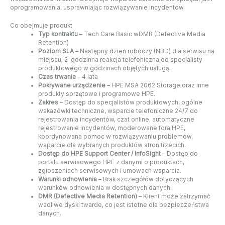
oprogramowania, usprawniając rozwiązywanie incydentów.
Co obejmuje produkt
Typ kontraktu
– Tech Care Basic wDMR (Defective Media
Retention)
Poziom SLA
– Następny dzień roboczy (NBD) dla serwisu na
miejscu; 2-godzinna reakcja telefoniczna od specjalisty
produktowego w godzinach objętych usługą.
Czas trwania
– 4 lata
Pokrywane urządzenie
– HPE MSA 2062 Storage oraz inne
produkty sprzętowe i programowe HPE.
Zakres
– Dostęp do specjalistów produktowych, ogólne
wskazówki techniczne, wsparcie telefoniczne 24/7 do
rejestrowania incydentów, czat online, automatyczne
rejestrowanie incydentów, moderowane fora HPE,
koordynowana pomoc w rozwiązywaniu problemów,
wsparcie dla wybranych produktów stron trzecich.
Dostęp do HPE Support Center / InfoSight
– Dostęp do
portalu serwisowego HPE z danymi o produktach,
zgłoszeniach serwisowych i umowach wsparcia.
Warunki odnowienia
– Brak szczegółów dotyczących
warunków odnowienia w dostępnych danych.
DMR (Defective Media Retention)
– Klient może zatrzymać
wadliwe dyski twarde, co jest istotne dla bezpieczeństwa
danych.