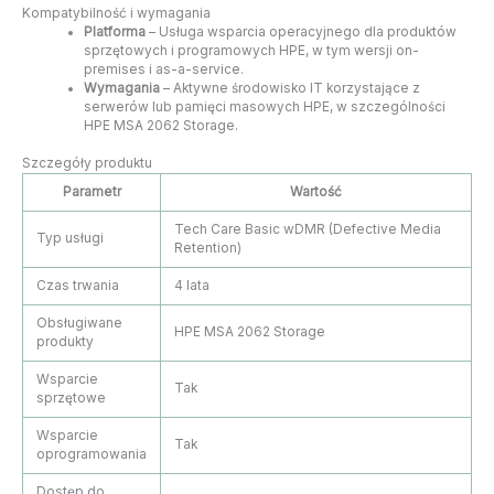
Kompatybilność i wymagania
Platforma
– Usługa wsparcia operacyjnego dla produktów
sprzętowych i programowych HPE, w tym wersji on-
premises i as-a-service.
Wymagania
– Aktywne środowisko IT korzystające z
serwerów lub pamięci masowych HPE, w szczególności
HPE MSA 2062 Storage.
Szczegóły produktu
Parametr
Wartość
Tech Care Basic wDMR (Defective Media
Typ usługi
Retention)
Czas trwania
4 lata
Obsługiwane
HPE MSA 2062 Storage
produkty
Wsparcie
Tak
sprzętowe
Wsparcie
Tak
oprogramowania
Dostęp do