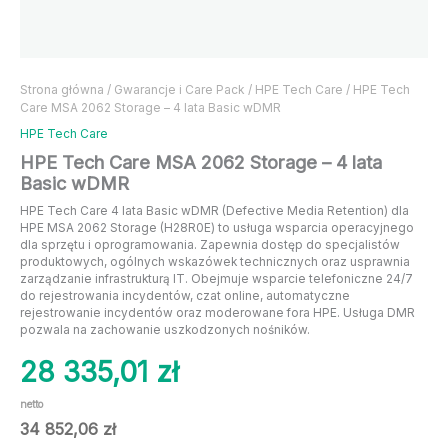
Strona główna
/
Gwarancje i Care Pack
/
HPE Tech Care
/ HPE Tech
Care MSA 2062 Storage – 4 lata Basic wDMR
HPE Tech Care
HPE Tech Care MSA 2062 Storage – 4 lata
Basic wDMR
HPE Tech Care 4 lata Basic wDMR (Defective Media Retention) dla
HPE MSA 2062 Storage (H28R0E) to usługa wsparcia operacyjnego
dla sprzętu i oprogramowania. Zapewnia dostęp do specjalistów
produktowych, ogólnych wskazówek technicznych oraz usprawnia
zarządzanie infrastrukturą IT. Obejmuje wsparcie telefoniczne 24/7
do rejestrowania incydentów, czat online, automatyczne
rejestrowanie incydentów oraz moderowane fora HPE. Usługa DMR
pozwala na zachowanie uszkodzonych nośników.
28 335,01
zł
netto
34 852,06
zł