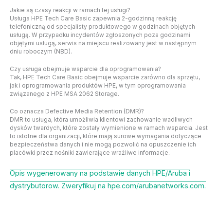
Jakie są czasy reakcji w ramach tej usługi?
Usługa HPE Tech Care Basic zapewnia 2-godzinną reakcję
telefoniczną od specjalisty produktowego w godzinach objętych
usługą. W przypadku incydentów zgłoszonych poza godzinami
objętymi usługą, serwis na miejscu realizowany jest w następnym
dniu roboczym (NBD).
Czy usługa obejmuje wsparcie dla oprogramowania?
Tak, HPE Tech Care Basic obejmuje wsparcie zarówno dla sprzętu,
jak i oprogramowania produktów HPE, w tym oprogramowania
związanego z HPE MSA 2062 Storage.
Co oznacza Defective Media Retention (DMR)?
DMR to usługa, która umożliwia klientowi zachowanie wadliwych
dysków twardych, które zostały wymienione w ramach wsparcia. Jest
to istotne dla organizacji, które mają surowe wymagania dotyczące
bezpieczeństwa danych i nie mogą pozwolić na opuszczenie ich
placówki przez nośniki zawierające wrażliwe informacje.
Opis wygenerowany na podstawie danych HPE/Aruba i
dystrybutorow. Zweryfikuj na hpe.com/arubanetworks.com.