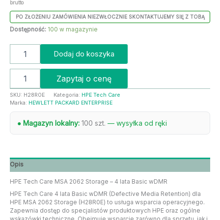
brutto
PO ZŁOŻENIU ZAMÓWIENIA NIEZWŁOCZNIE SKONTAKTUJEMY SIĘ Z TOBĄ
Dostępność:
100 w magazynie
Dodaj do koszyka
Zapytaj o cenę
SKU:
H28R0E
Kategoria:
HPE Tech Care
Marka:
HEWLETT PACKARD ENTERPRISE
● Magazyn lokalny:
100 szt.
— wysyłka od ręki
Opis
HPE Tech Care MSA 2062 Storage – 4 lata Basic wDMR
HPE Tech Care 4 lata Basic wDMR (Defective Media Retention) dla
HPE MSA 2062 Storage (H28R0E) to usługa wsparcia operacyjnego.
Zapewnia dostęp do specjalistów produktowych HPE oraz ogólne
wskazówki techniczne. Obejmuje wsparcie zarówno dla sprzętu, jak i