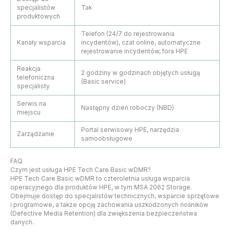
specjalistów
Tak
produktowych
Telefon (24/7 do rejestrowania
Kanały wsparcia
incydentów), czat online, automatyczne
rejestrowanie incydentów, fora HPE
Reakcja
2 godziny w godzinach objętych usługą
telefoniczna
(Basic service)
specjalisty
Serwis na
Następny dzień roboczy (NBD)
miejscu
Portal serwisowy HPE, narzędzia
Zarządzanie
samoobsługowe
FAQ
Czym jest usługa HPE Tech Care Basic wDMR?
HPE Tech Care Basic wDMR to czteroletnia usługa wsparcia
operacyjnego dla produktów HPE, w tym MSA 2062 Storage.
Obejmuje dostęp do specjalistów technicznych, wsparcie sprzętowe
i programowe, a także opcję zachowania uszkodzonych nośników
(Defective Media Retention) dla zwiększenia bezpieczeństwa
danych.