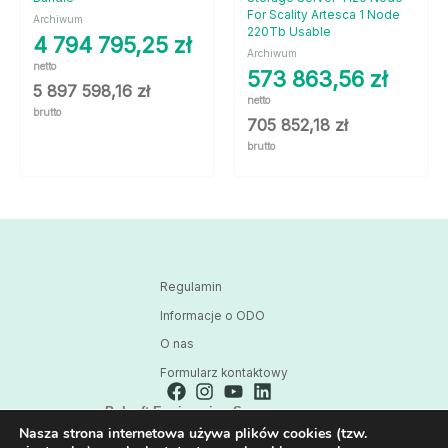
For Scality Artesca 1 Node
Archiwum
220Tb Usable
4 794 795,25
zł
Archiwum
netto
573 863,56
zł
5 897 598,16
zł
netto
brutto
705 852,18
zł
brutto
Regulamin
Informacje o ODO
O nas
Formularz kontaktowy
Polsoft Engineering Sp. z o.o.
Nasza strona internetowa używa plików cookies (tzw.
ul. 73 Pułku Piechoty 1, 40-467 Katowice