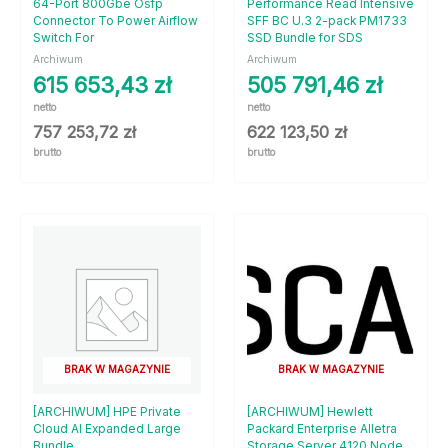
64-Port 800Gbe Osfp
Performance Read Intensive
Connector To Power Airflow
SFF BC U.3 2-pack PM1733
Switch For
SSD Bundle for SDS
Archiwum
Archiwum
615 653,43
zł
505 791,46
zł
netto
netto
757 253,72
zł
622 123,50
zł
brutto
brutto
BRAK W MAGAZYNIE
BRAK W MAGAZYNIE
[ARCHIWUM] HPE Private
[ARCHIWUM] Hewlett
Cloud AI Expanded Large
Packard Enterprise Alletra
Bundle
Storage Server 4120 Node