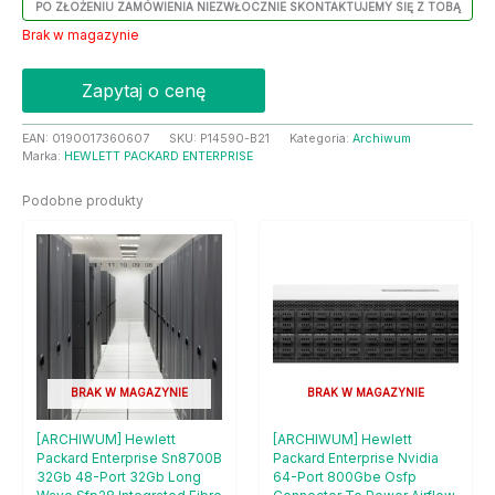
PO ZŁOŻENIU ZAMÓWIENIA NIEZWŁOCZNIE SKONTAKTUJEMY SIĘ Z TOBĄ
Brak w magazynie
Zapytaj o cenę
EAN:
0190017360607
SKU:
P14590-B21
Kategoria:
Archiwum
Marka:
HEWLETT PACKARD ENTERPRISE
Podobne produkty
BRAK W MAGAZYNIE
BRAK W MAGAZYNIE
[ARCHIWUM] Hewlett
[ARCHIWUM] Hewlett
Packard Enterprise Sn8700B
Packard Enterprise Nvidia
32Gb 48-Port 32Gb Long
64-Port 800Gbe Osfp