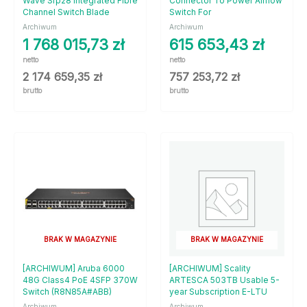
Wave Sfp28 Integrated Fibre
Connector To Power Airflow
Channel Switch Blade
Switch For
Archiwum
Archiwum
1 768 015,73
zł
615 653,43
zł
netto
netto
2 174 659,35
zł
757 253,72
zł
brutto
brutto
BRAK W MAGAZYNIE
BRAK W MAGAZYNIE
[ARCHIWUM] Aruba 6000
[ARCHIWUM] Scality
48G Class4 PoE 4SFP 370W
ARTESCA 503TB Usable 5-
Switch (R8N85A#ABB)
year Subscription E-LTU
Archiwum
Archiwum