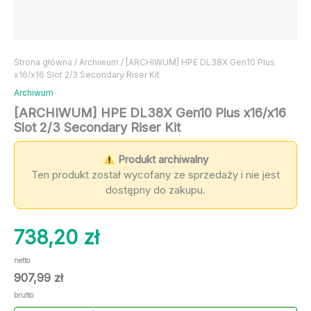
Strona główna
/
Archiwum
/ [ARCHIWUM] HPE DL38X Gen10 Plus
x16/x16 Slot 2/3 Secondary Riser Kit
Archiwum
[ARCHIWUM] HPE DL38X Gen10 Plus x16/x16
Slot 2/3 Secondary Riser Kit
Produkt archiwalny
Ten produkt został wycofany ze sprzedaży i nie jest
dostępny do zakupu.
738,20
zł
netto
907,99
zł
brutto