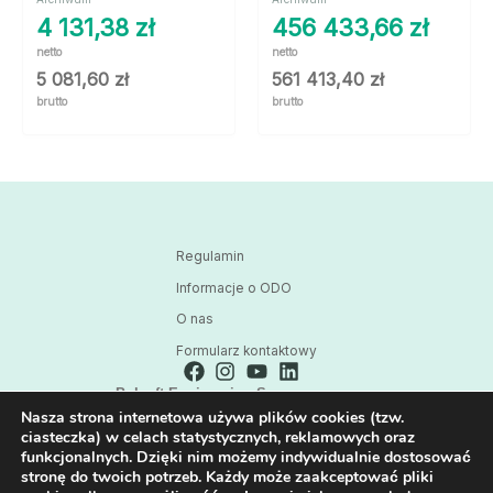
4 131,38
zł
456 433,66
zł
netto
netto
5 081,60
zł
561 413,40
zł
brutto
brutto
Regulamin
Informacje o ODO
O nas
Formularz kontaktowy
Polsoft Engineering Sp. z o.o.
Nasza strona internetowa używa plików cookies (tzw.
ul. 73 Pułku Piechoty 1, 40-467 Katowice
ciasteczka) w celach statystycznych, reklamowych oraz
Skontaktuj się z nami:
funkcjonalnych. Dzięki nim możemy indywidualnie dostosować
32 209 80 39
stronę do twoich potrzeb. Każdy może zaakceptować pliki