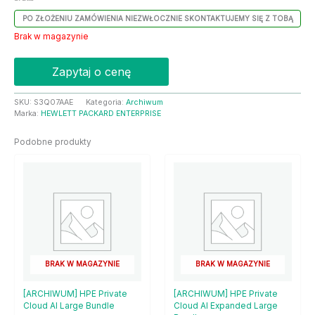
PO ZŁOŻENIU ZAMÓWIENIA NIEZWŁOCZNIE SKONTAKTUJEMY SIĘ Z TOBĄ
Brak w magazynie
Zapytaj o cenę
SKU:
S3Q07AAE
Kategoria:
Archiwum
Marka:
HEWLETT PACKARD ENTERPRISE
Podobne produkty
BRAK W MAGAZYNIE
BRAK W MAGAZYNIE
[ARCHIWUM] HPE Private
[ARCHIWUM] HPE Private
Cloud AI Large Bundle
Cloud AI Expanded Large