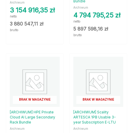
Bundle
Archiwum
Archiwum
3 154 916,35
zł
4 794 795,25
zł
netto
netto
3 880 547,11
zł
5 897 598,16
zł
brutto
brutto
BRAK W MAGAZYNIE
BRAK W MAGAZYNIE
[ARCHIWUM] HPE Private
[ARCHIWUM] Scality
Cloud AI Large Secondary
ARTESCA 1PB Usable 3-
Rack Bundle
year Subscription E-LTU
Archiwum
Archiwum