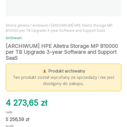
Strona główna
/
Archiwum
/ [ARCHIWUM] HPE Alletra Storage MP
B10000 per TB Upgrade 3-year Software and Support SaaS
Archiwum
[ARCHIWUM] HPE Alletra Storage MP B10000
per TB Upgrade 3-year Software and Support
SaaS
Produkt archiwalny
Ten produkt został wycofany ze sprzedaży i nie jest
dostępny do zakupu.
4 273,65
zł
netto
5 256,59
zł
brutto