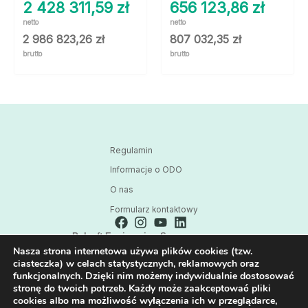
2 428 311,59
zł
656 123,86
zł
netto
netto
2 986 823,26
zł
807 032,35
zł
brutto
brutto
Regulamin
Informacje o ODO
O nas
Formularz kontaktowy
Polsoft Engineering Sp. z o.o.
Nasza strona internetowa używa plików cookies (tzw.
ul. 73 Pułku Piechoty 1, 40-467 Katowice
ciasteczka) w celach statystycznych, reklamowych oraz
Skontaktuj się z nami:
funkcjonalnych. Dzięki nim możemy indywidualnie dostosować
32 209 80 39
stronę do twoich potrzeb. Każdy może zaakceptować pliki
cookies albo ma możliwość wyłączenia ich w przeglądarce,
E-mail: