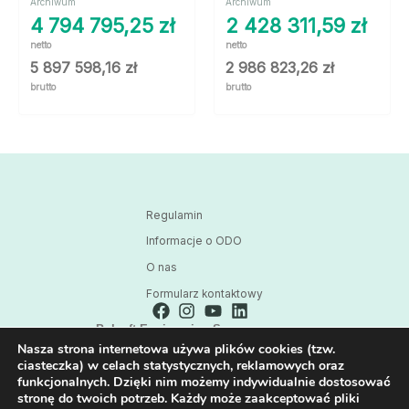
Archiwum
Archiwum
4 794 795,25
zł
2 428 311,59
zł
netto
netto
5 897 598,16
zł
2 986 823,26
zł
brutto
brutto
Regulamin
Informacje o ODO
O nas
Formularz kontaktowy
Polsoft Engineering Sp. z o.o.
Nasza strona internetowa używa plików cookies (tzw.
ul. 73 Pułku Piechoty 1, 40-467 Katowice
ciasteczka) w celach statystycznych, reklamowych oraz
Skontaktuj się z nami:
funkcjonalnych. Dzięki nim możemy indywidualnie dostosować
32 209 80 39
stronę do twoich potrzeb. Każdy może zaakceptować pliki