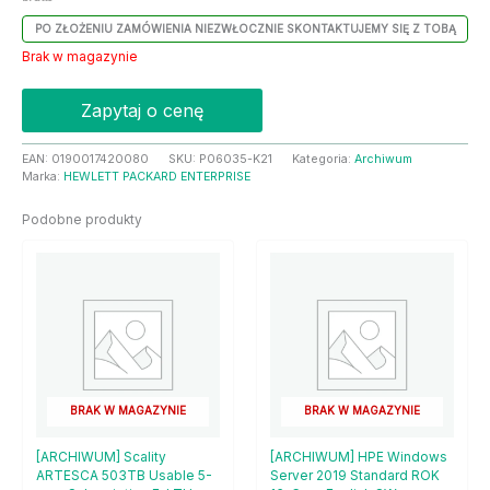
PO ZŁOŻENIU ZAMÓWIENIA NIEZWŁOCZNIE SKONTAKTUJEMY SIĘ Z TOBĄ
Brak w magazynie
Zapytaj o cenę
EAN:
0190017420080
SKU:
P06035-K21
Kategoria:
Archiwum
Marka:
HEWLETT PACKARD ENTERPRISE
Podobne produkty
BRAK W MAGAZYNIE
BRAK W MAGAZYNIE
[ARCHIWUM] Scality
[ARCHIWUM] HPE Windows
ARTESCA 503TB Usable 5-
Server 2019 Standard ROK