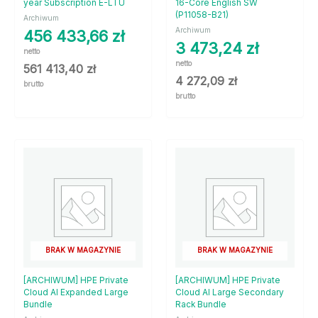
year Subscription E-LTU
16-Core English SW
(P11058-B21)
Archiwum
Archiwum
456 433,66
zł
3 473,24
zł
netto
netto
561 413,40
zł
4 272,09
zł
brutto
brutto
BRAK W MAGAZYNIE
BRAK W MAGAZYNIE
[ARCHIWUM] HPE Private
[ARCHIWUM] HPE Private
Cloud AI Expanded Large
Cloud AI Large Secondary
Bundle
Rack Bundle