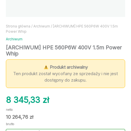
Strona główna
/
Archiwum
/ [ARCHIWUM] HPE 560P6W 400V 1.5m
Power Whip
Archiwum
[ARCHIWUM] HPE 560P6W 400V 1.5m Power
Whip
Produkt archiwalny
Ten produkt został wycofany ze sprzedaży i nie jest
dostępny do zakupu.
8 345,33
zł
netto
10 264,76
zł
brutto