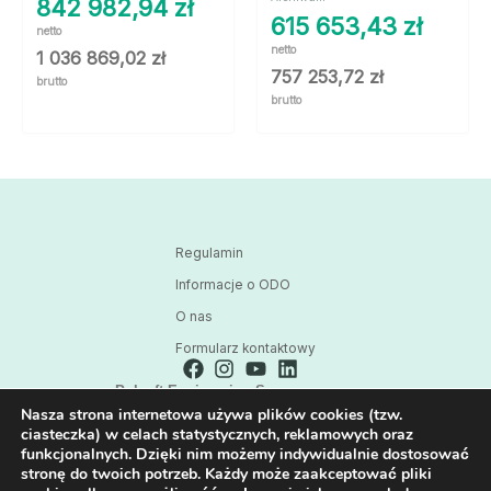
842 982,94
zł
615 653,43
zł
netto
netto
1 036 869,02
zł
757 253,72
zł
brutto
brutto
Regulamin
Informacje o ODO
O nas
Formularz kontaktowy
Polsoft Engineering Sp. z o.o.
Nasza strona internetowa używa plików cookies (tzw.
ul. 73 Pułku Piechoty 1, 40-467 Katowice
ciasteczka) w celach statystycznych, reklamowych oraz
Skontaktuj się z nami:
funkcjonalnych. Dzięki nim możemy indywidualnie dostosować
32 209 80 39
stronę do twoich potrzeb. Każdy może zaakceptować pliki