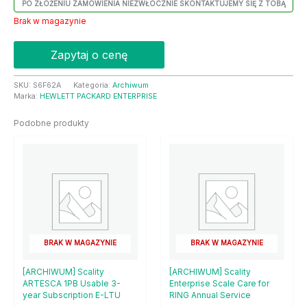
PO ZŁOŻENIU ZAMÓWIENIA NIEZWŁOCZNIE SKONTAKTUJEMY SIĘ Z TOBĄ
Brak w magazynie
Zapytaj o cenę
SKU:
S6F62A
Kategoria:
Archiwum
Marka:
HEWLETT PACKARD ENTERPRISE
Podobne produkty
BRAK W MAGAZYNIE
BRAK W MAGAZYNIE
[ARCHIWUM] Scality
[ARCHIWUM] Scality
ARTESCA 1PB Usable 3-
Enterprise Scale Care for
year Subscription E-LTU
RING Annual Service