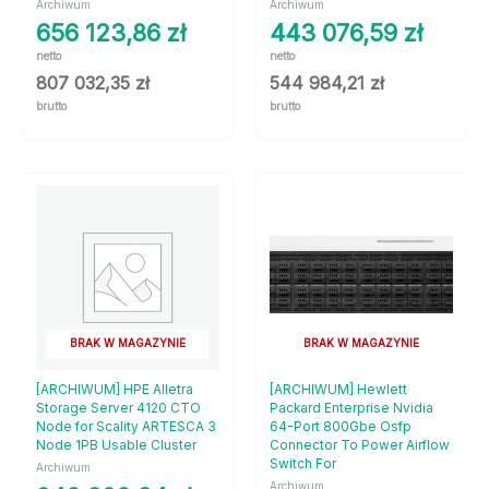
Archiwum
Archiwum
656 123,86
zł
443 076,59
zł
netto
netto
807 032,35
zł
544 984,21
zł
brutto
brutto
BRAK W MAGAZYNIE
BRAK W MAGAZYNIE
[ARCHIWUM] HPE Alletra
[ARCHIWUM] Hewlett
Storage Server 4120 CTO
Packard Enterprise Nvidia
Node for Scality ARTESCA 3
64-Port 800Gbe Osfp
Node 1PB Usable Cluster
Connector To Power Airflow
Switch For
Archiwum
Archiwum