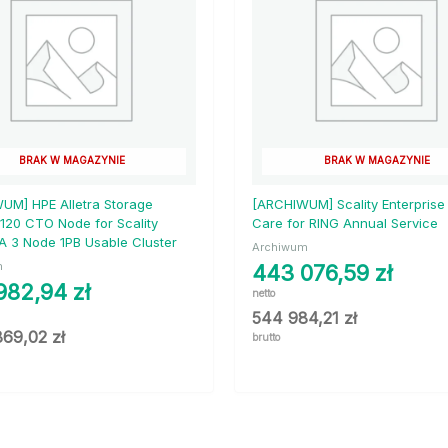
BRAK W MAGAZYNIE
BRAK W MAGAZYNIE
UM] HPE Alletra Storage
[ARCHIWUM] Scality Enterprise
120 CTO Node for Scality
Care for RING Annual Service
 3 Node 1PB Usable Cluster
Archiwum
m
443 076,59
zł
982,94
zł
netto
544 984,21
zł
869,02
zł
brutto