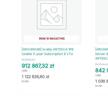
BRAK W MAGAZYNIE
[ARCHIWUM] Scality ARTESCA 1PB
[ARCHIW
Usable 5-year Subscription E-LTU
Server 4
ARTESCA
Archiwum
Archiwu
912 867,32
zł
842 
netto
netto
1 122 826,80
zł
1 036 
brutto
brutto