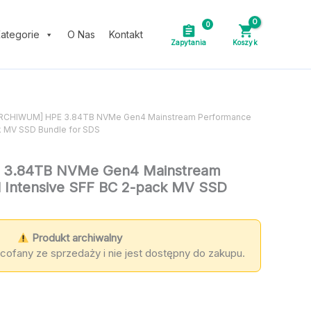
0
ategorie
O Nas
Kontakt
ARCHIWUM] HPE 3.84TB NVMe Gen4 Mainstream Performance
k MV SSD Bundle for SDS
 3.84TB NVMe Gen4 Mainstream
 Intensive SFF BC 2-pack MV SSD
Produkt archiwalny
cofany ze sprzedaży i nie jest dostępny do zakupu.