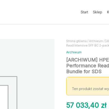
Start
Sklep
K
Strona główna
/
Archiwum
/ [
Read Intensive SFF BC 2-pac
Archiwum
[ARCHIWUM] HPE
Performance Read
Bundle for SDS
Ten produkt został wy
57 033,40
zł