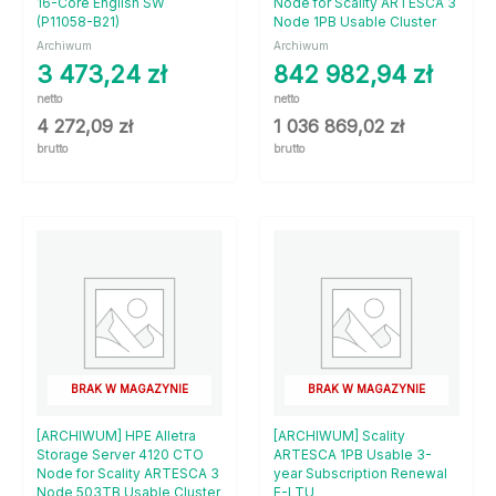
16-Core English SW
Node for Scality ARTESCA 3
(P11058-B21)
Node 1PB Usable Cluster
Archiwum
Archiwum
3 473,24
zł
842 982,94
zł
netto
netto
4 272,09
zł
1 036 869,02
zł
brutto
brutto
BRAK W MAGAZYNIE
BRAK W MAGAZYNIE
[ARCHIWUM] HPE Alletra
[ARCHIWUM] Scality
Storage Server 4120 CTO
ARTESCA 1PB Usable 3-
Node for Scality ARTESCA 3
year Subscription Renewal
Node 503TB Usable Cluster
E-LTU