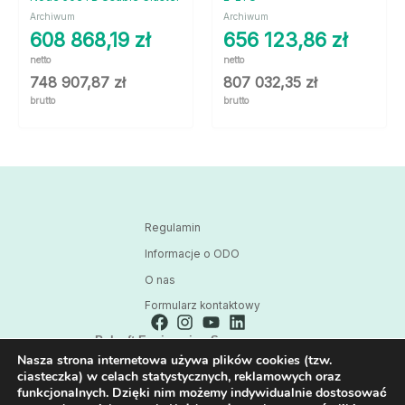
Archiwum
Archiwum
608 868,19
zł
656 123,86
zł
netto
netto
748 907,87
zł
807 032,35
zł
brutto
brutto
Regulamin
Informacje o ODO
O nas
Formularz kontaktowy
Polsoft Engineering Sp. z o.o.
Nasza strona internetowa używa plików cookies (tzw.
ul. 73 Pułku Piechoty 1, 40-467 Katowice
ciasteczka) w celach statystycznych, reklamowych oraz
Skontaktuj się z nami:
funkcjonalnych. Dzięki nim możemy indywidualnie dostosować
32 209 80 39