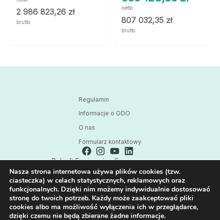
netto
2 986 823,26
zł
807 032,35
zł
brutto
brutto
Regulamin
Informacje o ODO
O nas
Formularz kontaktowy
Polsoft Engineering Sp. z o.o.
Nasza strona internetowa używa plików cookies (tzw.
ul. 73 Pułku Piechoty 1, 40-467 Katowice
ciasteczka) w celach statystycznych, reklamowych oraz
Skontaktuj się z nami:
funkcjonalnych. Dzięki nim możemy indywidualnie dostosować
32 209 80 39
stronę do twoich potrzeb. Każdy może zaakceptować pliki
cookies albo ma możliwość wyłączenia ich w przeglądarce,
E-mail:
dzięki czemu nie będą zbierane żadne informacje.
HPE@POLSOFT.PL