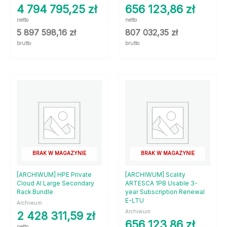
4 794 795,25
zł
656 123,86
zł
netto
netto
5 897 598,16
zł
807 032,35
zł
brutto
brutto
BRAK W MAGAZYNIE
BRAK W MAGAZYNIE
[ARCHIWUM] HPE Private
[ARCHIWUM] Scality
Cloud AI Large Secondary
ARTESCA 1PB Usable 3-
Rack Bundle
year Subscription Renewal
E-LTU
Archiwum
Archiwum
2 428 311,59
zł
656 123,86
zł
netto